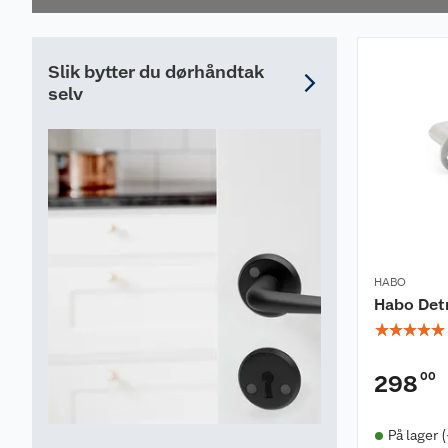
Slik bytter du dørhåndtak
selv
HABO
Habo Detr
☆
☆
☆
☆
☆
00
298
På lager 