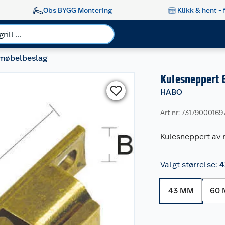
Obs BYGG Montering
Klikk & hent - 
 møbelbeslag
Kulesneppert 
HABO
Art nr: 73179000169
Kulesneppert av 
Valgt størrelse
:
4
43 MM
60