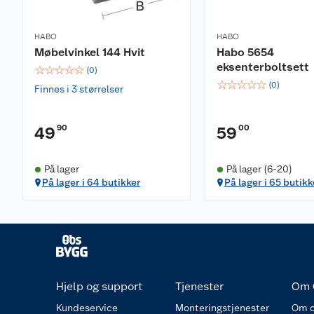
HABO
HABO
Møbelvinkel 144 Hvit
Habo 5654
eksenterboltsett
☆
☆
☆
☆
☆
(
0
)
☆
☆
☆
☆
☆
(
0
)
Finnes i 3 størrelser
90
00
49
59
På lager
På lager (6-20)
På lager i 64 butikker
På lager i 65 butikk
Hjelp og support
Tjenester
Om 
Kundeservice
Monteringstjenester
Om o