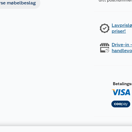
ditt postnumme
rse møbelbeslag
Lavprislø
priser!
Drive-in
handlev
Betaling