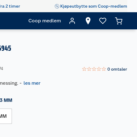
fra 2 timer
Kjøpeutbytte som Coop-medlem
Coop medlem
6945
☆
☆
☆
☆
☆
74
0
omtaler
messing.
-
les mer
3 MM
 MM