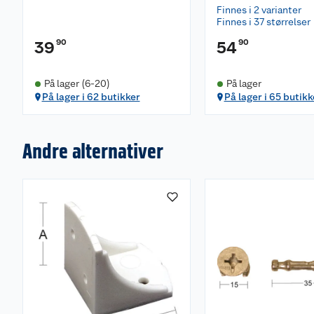
Finnes i 2 varianter
Finnes i 37 størrelser
90
90
39
54
På lager (6-20)
På lager
På lager i 62 butikker
På lager i 65 butikk
Andre alternativer