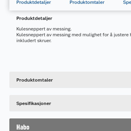
Produktdetaljer
Produktomtaler
Spe
Produktdetaljer
Kulesneppert av messing.
Kulesneppert av messing med mulighet for å justere 
inkludert skruer.
Generelt
Artikkelnummer
Leverandørens artikkelnummer
Produktomtaler
Størrelse
Dette produktet har ikke fått noen omtale ennå. Hvis d
Spesifikasjoner
Habo