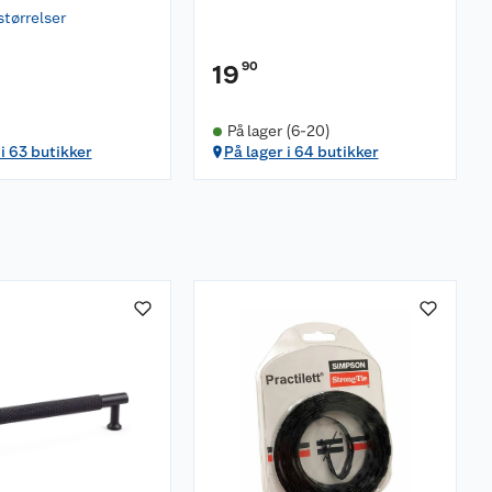
størrelser
90
19
På lager (6-20)
 i 63 butikker
På lager i 64 butikker