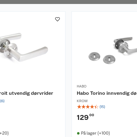
HABO
oit utvendig dørvrider
Habo Torino innvendig dø
(
6
)
KROM
☆
☆
☆
☆
☆
(
15
)
00
129
(+20)
På lager (+100)