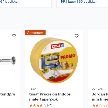
i 64 butikker
På lager i 65 butikker
Annonsert
TESA
JORDAN
utendørs
tesa® Precision Indoor
Jordan P
malertape 2-pk
mm Inne
☆
☆
☆
☆
☆
☆
☆
☆
☆
(
45
)