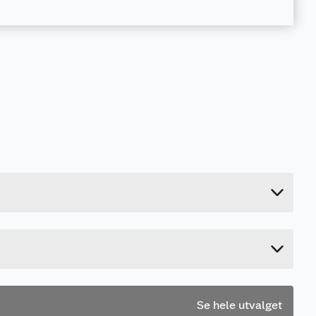
0.04 kg
1 cm
12 cm
6.5 cm
Se hele utvalget