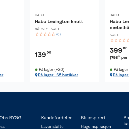
HABO
HABO
Habo Lexington knott
Habo Le
møbelhå
BØRSTET SORT
☆
☆
☆
☆
☆
(
0
)
SORT
☆
☆
☆
☆
00
399
00
139
(
798
per
00
På lager (+20)
På lager
er
På lager i 65 butikker
På lager
Obs BYGG
Kundefordeler
Bli inspirert
Po
ka
ss
Lavprisløfte
Hageinspirasjon