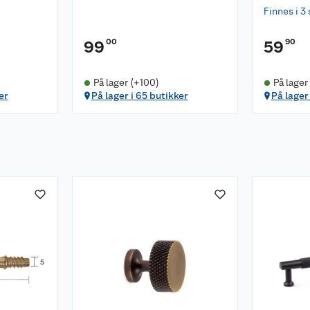
Finnes i 3 
00
90
99
59
På lager (+100)
På lager
er
På lager i 65 butikker
På lager