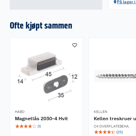
På lager 
Ofte kjøpt sammen
HABO
KELLEN
Magnetlås 2030-4 Hvit
Kellen treskruer 
☆
☆
☆
☆
☆
(
1
)
C4 OVERFLATEBEHA.
☆
☆
☆
☆
☆
(
25
)