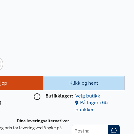
jøp
Klikk og hent
Butikklager:
Velg butikk
)
På lager i 65
butikker
Dine leveringsalternativer
og pris for levering ved å søke på