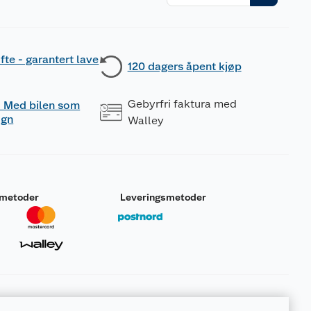
r
fte - garantert lave
120 dagers åpent kjøp
Gebyrfri faktura med
 - Med bilen som
ogn
Walley
smetoder
Leveringsmetoder