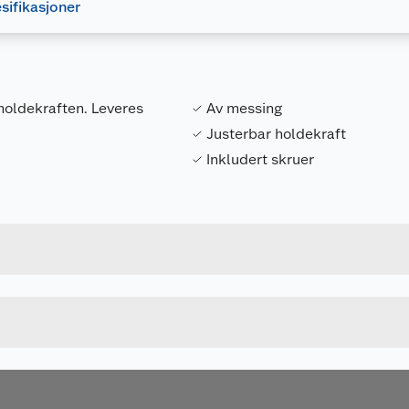
sifikasjoner
holdekraften. Leveres
Av messing
Justerbar holdekraft
Inkludert skruer
Forpakningsmål
7317900016974
Bruttovekt
16972
Høyde
43 MM
Lengde
u kjøper produktet får du invitasjon til å gi en omtale.
Bredde