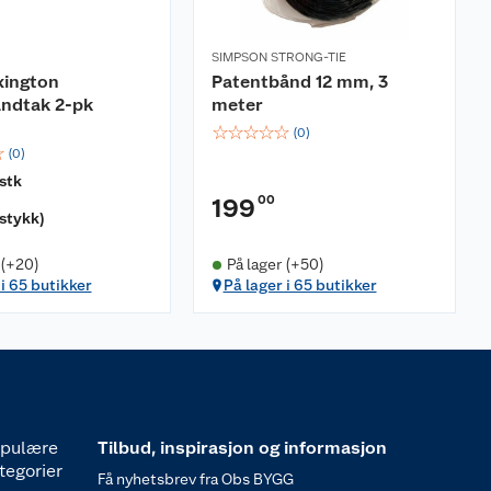
SIMPSON STRONG-TIE
xington
Patentbånd 12 mm, 3
ndtak 2-pk
meter
☆
☆
☆
☆
☆
(
0
)
☆
(
0
)
stk
00
199
 stykk
)
 (+20)
På lager (+50)
 i 65 butikker
På lager i 65 butikker
pulære
Tilbud, inspirasjon og informasjon
tegorier
Få nyhetsbrev fra Obs BYGG