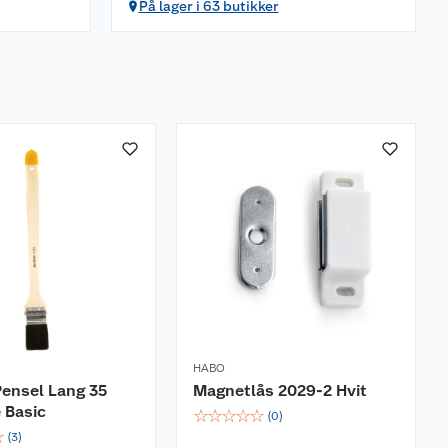
På lager i 63 butikker
HABO
ensel Lang 35
Magnetlås 2029-2 Hvit
 Basic
☆
☆
☆
☆
☆
(
0
)
☆
(
3
)