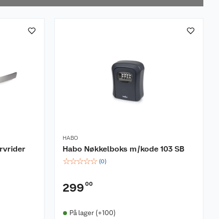
HABO
rvrider
Habo Nøkkelboks m/kode 103 SB
☆
☆
☆
☆
☆
(
0
)
00
299
På lager (+100)