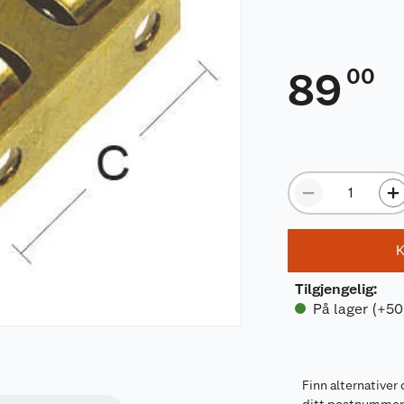
00
89
K
Tilgjengelig
:
På lager (+50
Finn alternativer 