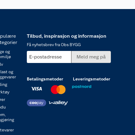
pulære
Tilbud, inspirasjon og informasjon
tegorier
Få nyhetsbrev fra Obs BYGG
ge og
E-postadresse
Meld meg på
emiljø
lv
last og
ggevarer
Betalingsmetoder
Leveringsmetoder
ling
rktøy
rer
ndu
em,
ngjøring
itevarer