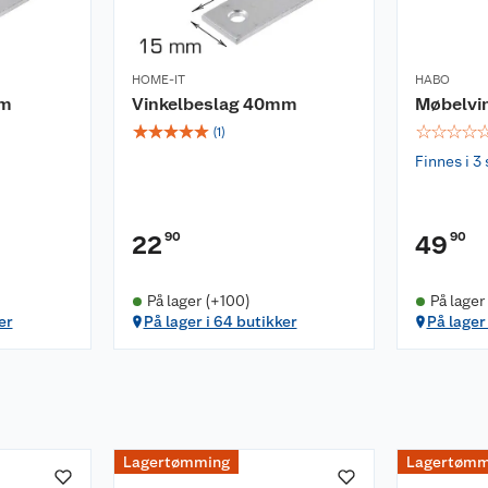
HOME-IT
HABO
mm
Vinkelbeslag 40mm
Møbelvin
☆
☆
☆
☆
☆
☆
☆
☆
☆
(
1
)
Finnes i 3 
90
90
22
49
På lager (+100)
På lager
er
På lager i 64 butikker
På lager
Lagertømming
Lagertømm