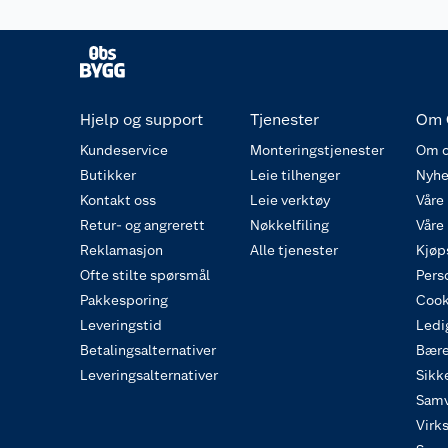
Hjelp og support
Tjenester
Om 
Kundeservice
Monteringstjenester
Om o
Butikker
Leie tilhenger
Nyhe
Kontakt oss
Leie verktøy
Våre
Retur- og angrerett
Nøkkelfiling
Våre
Reklamasjon
Alle tjenester
Kjøp
Ofte stilte spørsmål
Pers
Pakkesporing
Cook
Leveringstid
Ledig
Betalingsalternativer
Bære
Leveringsalternativer
Sikk
Samv
Virk