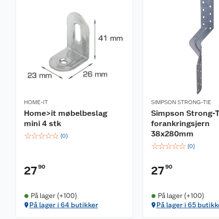
HOME-IT
SIMPSON STRONG-TIE
Home>it møbelbeslag
Simpson Strong-T
mini 4 stk
forankringsjern
38x280mm
☆
☆
☆
☆
☆
(
0
)
☆
☆
☆
☆
☆
(
0
)
90
90
27
27
På lager (+100)
På lager (+100)
På lager i 64 butikker
På lager i 65 butikk