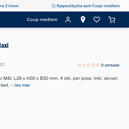
fra 2 timer
Kjøpeutbytte som Coop-medlem
Coop medlem
Maxi
☆
☆
☆
☆
☆
027
0
omtaler
Mål: L28 x H26 x B30 mm. 4 stk. per pose. Inkl. skruer.
nket.
-
les mer