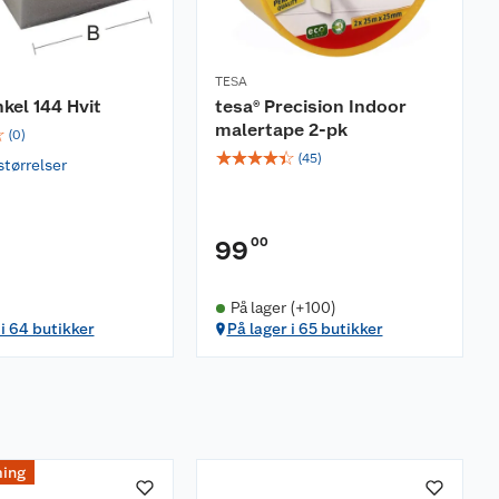
TESA
kel 144 Hvit
tesa® Precision Indoor
malertape 2-pk
☆
(
0
)
☆
☆
☆
☆
☆
(
45
)
størrelser
00
99
På lager (+100)
 i 64 butikker
På lager i 65 butikker
ing