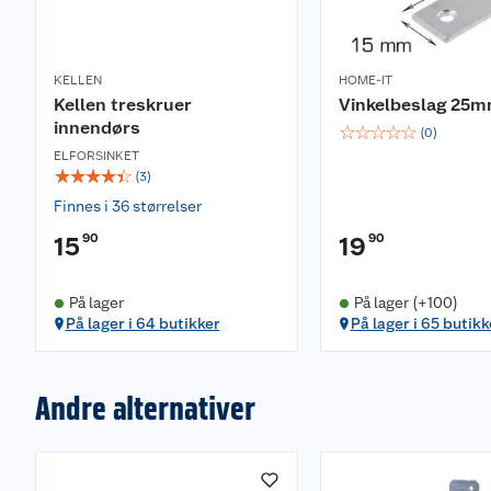
KELLEN
HOME-IT
Kellen treskruer
Vinkelbeslag 25
innendørs
☆
☆
☆
☆
☆
(
0
)
ELFORSINKET
☆
☆
☆
☆
☆
(
3
)
Finnes i 36 størrelser
90
90
15
19
På lager
På lager (+100)
På lager i 64 butikker
På lager i 65 butikk
Andre alternativer