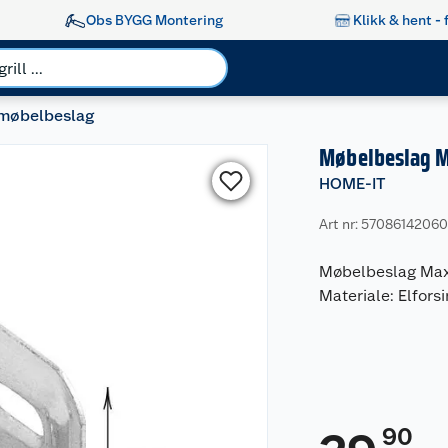
Obs BYGG Montering
Klikk & hent - 
 møbelbeslag
Møbelbeslag 
HOME-IT
Art nr: 5708614206
Møbelbeslag Maxi 
Materiale: Elforsi
90