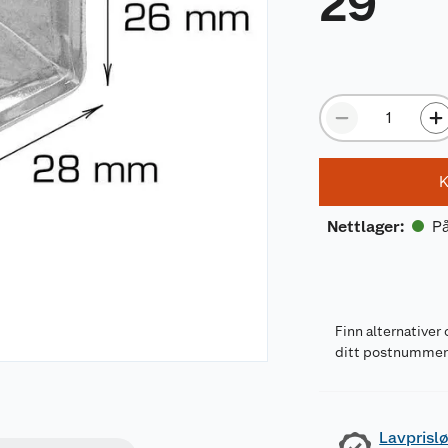
29
K
På
Nettlager
:
Finn alternativer 
ditt postnumme
Lavprislø