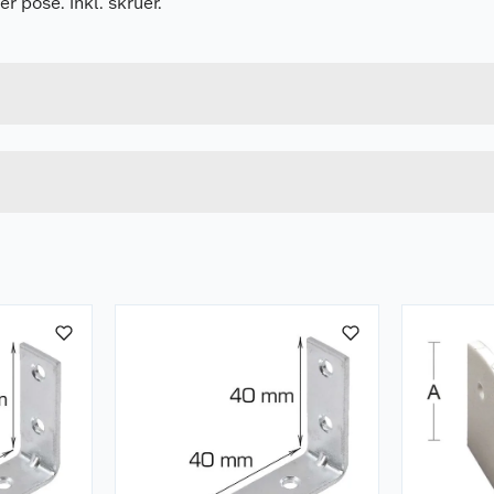
 pose. Inkl. skruer.
Forpakningsmål
5708614206027
Bruttovekt
20602
Høyde
Lengde
u kjøper produktet får du invitasjon til å gi en omtale.
Bredde