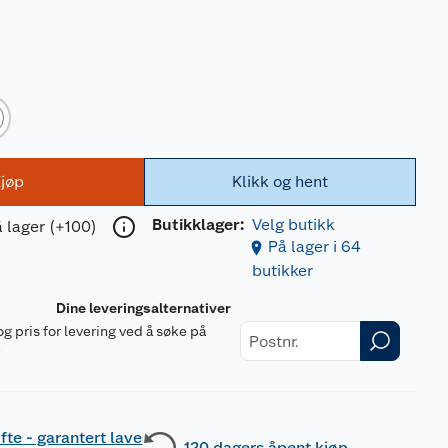
jøp
Klikk og hent
Butikklager:
Velg butikk
 lager (+100)
På lager i 64
butikker
Dine leveringsalternativer
og pris for levering ved å søke på
r
fte - garantert lave
120 dagers åpent kjøp