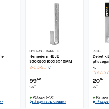
SIMPSON STRONG-TIE
DEBEL
ie
Hengejern HEJE
Debel kit
300X50X100X5X40MM
plisséga
☆
☆
☆
☆
☆
(
0
)
HVIT
☆
☆
☆
☆
50
97
99
20
00
90
199
69
På lager (+50)
På lager
er
På lager i 24 butikker
På lager 