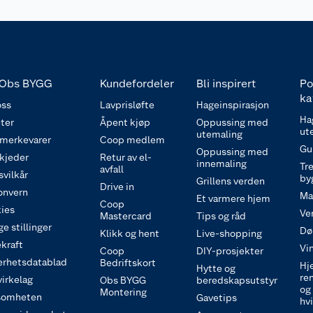
Obs BYGG
Kundefordeler
Bli inspirert
Po
ka
ss
Lavprisløfte
Hageinspirasjon
Ha
ter
Åpent kjøp
Oppussing med
ut
utemaling
 merkevarer
Coop medlem
Gu
Oppussing med
 kjeder
Retur av el-
innemaling
Tre
avfall
svilkår
by
Grillens verden
Drive in
onvern
Ma
Et varmere hjem
Coop
ies
Ve
Mastercard
Tips og råd
e stillinger
Dø
Klikk og hent
Live-shopping
kraft
Vi
Coop
DIY-prosjekter
erhetsdatablad
Bedriftskort
Hj
Hytte og
re
irkelag
Obs BYGG
beredskapsutstyr
og
Montering
somheten
Gavetips
hv