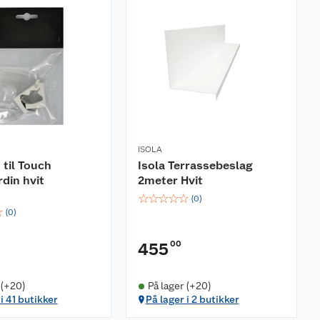
ISOLA
 til Touch
Isola Terrassebeslag
rdin hvit
2meter Hvit
☆
☆
☆
☆
☆
(
0
)
☆
(
0
)
00
455
 (+20)
På lager (+20)
i 41 butikker
På lager i 2 butikker