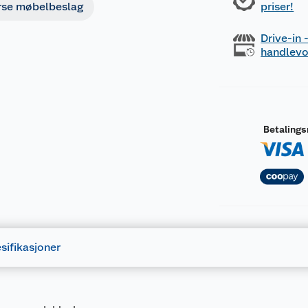
rse møbelbeslag
priser!
Drive-in
handlev
Betaling
sifikasjoner