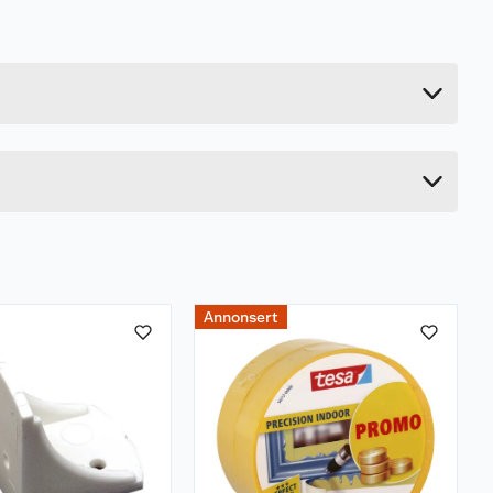
0.058 kg
4 cm
13.5 cm
7 cm
Annonsert