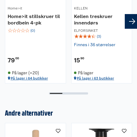
Home>it
KELLEN
Home>it stillskruer til
Kellen treskruer
bordbein 4-pk
innendørs
☆
☆
☆
☆
☆
(
0
)
ELFORSINKET
☆
☆
☆
☆
☆
(
3
)
Finnes i 36 størrelser
79
00
15
90
På lager (+20)
På lager
På lager i 64 butikker
På lager i 63 butikker
Andre alternativer
Om oss