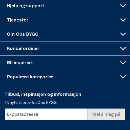
Leveringsalternativer
Nøkkelfiling
Samvirkelag
Coop Mastercard
Live-shopping
Maling
Hjelp og support
Alle tjenester
Virksomheten
Klikk og hent
DIY-prosjekter
Verktøy
Tjenester
Sponsorvirksomheten
Coop Bedriftskort
Hytte og beredskapsutstyr
Dører
Om Obs BYGG
Obs BYGG Montering
Gavetips
Vindu
Kundefordeler
Annonserte varer
Hjem, rengjøring og hvitevarer
Bli inspirert
Varme
Populære kategorier
Tilbud, inspirasjon og informasjon
Få nyhetsbrev fra Obs BYGG
E-postadresse
Meld meg på