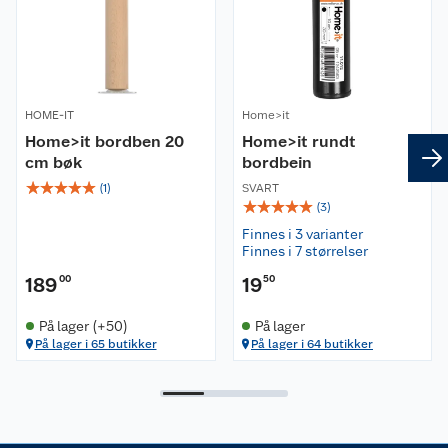
Kundeservice
Nyheter
Butikker
Våre merkevarer
HOME-IT
Kontakt oss
Home>it
Våre kjeder
Home>it bordben 20
Home>it rundt
cm bøk
bordbein
Retur- og angrerett
Kjøpsvilkår
Hageinspirasjon
☆
☆
☆
☆
☆
(
1
)
SVART
☆
☆
☆
☆
☆
(
3
)
Reklamasjon
Personvern
Lavprisløfte
Oppussing med utemaling
Finnes i 3 varianter
Finnes i 7 størrelser
Ofte stilte spørsmål
Cookies
Åpent kjøp
Oppussing med innemaling
189
00
19
50
Pakkesporing
Monteringstjenester
Ledige stillinger
Coop medlem
Grillens verden
Hage og utemiljø
På lager (+50)
På lager
På lager i 65 butikker
På lager i 64 butikker
Leveringstid
Leie tilhenger
Bærekraft
Retur av el-avfall
Et varmere hjem
Gulv
Betalingsalternativer
Leie verktøy
Sikkerhetsdatablad
Drive in
Tips og råd
Trelast og byggevarer