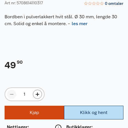
Art nr: 5708614110317
☆
☆
☆
☆
☆
0
omtaler
Bordben i pulverlakkert hvit stål. Ø 30 mm, lengde 30
cm. Solid og enkel å montere.
-
les mer
90
49
Kjøp
Klikk og hent
Nettlager
:
Butikklager: