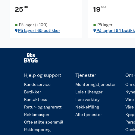
90
50
25
19
På lager (+100)
På lager
På lager i 65 butikker
På lager i 64 butikk
Hjelp og support
Tjenester
Om 
Kundeservice
Monteringstjenester
Om o
Butikker
Leie tilhenger
Nyhe
Kontakt oss
Leie verktøy
Våre
Retur- og angrerett
Nøkkelfiling
Våre
Reklamasjon
Alle tjenester
Kjøp
Ofte stilte spørsmål
Pers
Pakkesporing
Cook