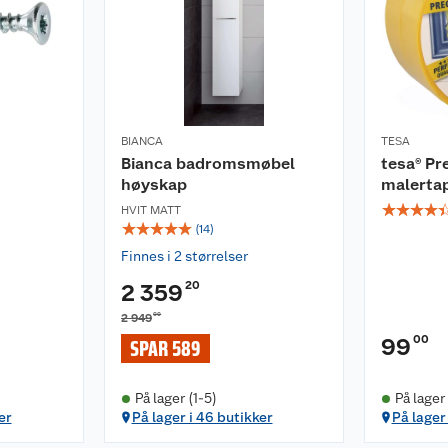
BIANCA
TESA
Bianca badromsmøbel
tesa® Pr
høyskap
malerta
☆
☆
☆
☆
HVIT MATT
☆
☆
☆
☆
☆
(
14
)
Finnes i 2 størrelser
20
2 359
00
2 949
00
99
SPAR 589
På lager (1-5)
På lager
er
På lager i 46 butikker
På lager