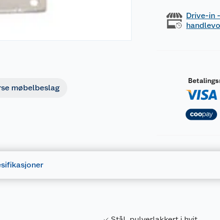
Drive-in
handlev
Betaling
rse møbelbeslag
sifikasjoner
Stål, pulverlakkert i hvit