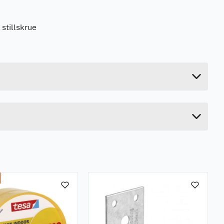
stillskrue
0.18 kg
6.1 cm
20 cm
6 cm