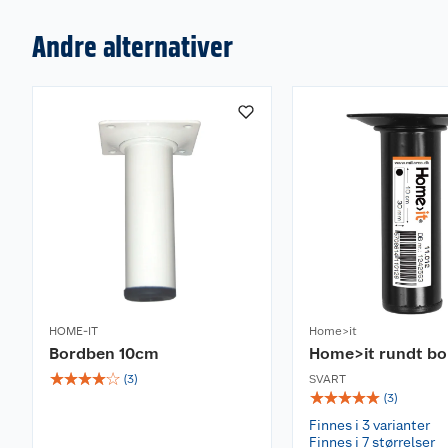
Andre alternativer
HOME-IT
Home>it
Bordben 10cm
Home>it rundt bo
☆
☆
☆
☆
☆
(
3
)
SVART
☆
☆
☆
☆
☆
(
3
)
Finnes i 3 varianter
Finnes i 7 størrelser