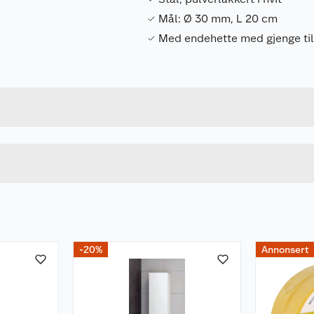
Mål: Ø 30 mm, L 20 cm
Med endehette med gjenge til 
Forpakningsmål
5708614110218
Bruttovekt
11021
Høyde
Lengde
u kjøper produktet får du invitasjon til å gi en omtale.
Bredde
-20%
Annonsert