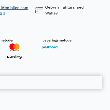
Gebyrfri faktura med
 - Med bilen som
ogn
Walley
smetoder
Leveringsmetoder