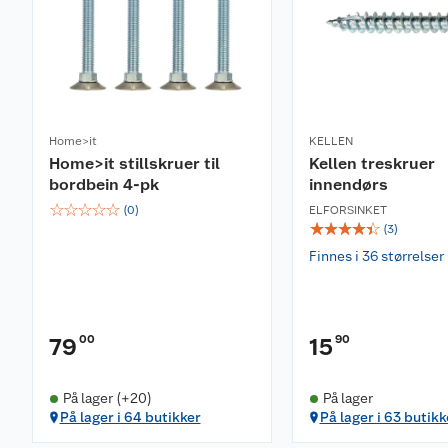
Home>it
KELLEN
Home>it stillskruer til
Kellen treskruer
bordbein 4-pk
innendørs
☆
☆
☆
☆
☆
(
0
)
ELFORSINKET
☆
☆
☆
☆
☆
(
3
)
Finnes i 36 størrelser
00
90
79
15
På lager (+20)
På lager
På lager i 64 butikker
På lager i 63 butikk