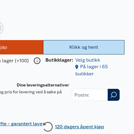
jøp
Klikk og hent
Butikklager:
Velg butikk
 lager (+100)
På lager i 65
butikker
Dine leveringsalternativer
og pris for levering ved å søke på
r
fte - garantert lave
120 dagers åpent kjøp