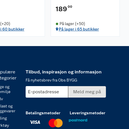
00
189
 (+20)
På lager (+50)
 i 60 butikker
På lager i 65 butikker
pulære
Tilbud, inspirasjon og informasjon
tegorier
Få nyhetsbrev fra Obs BYGG
ge og
E-postadresse
Meld meg på
emiljø
lv
last og
ggevarer
Betalingsmetoder
Leveringsmetoder
ling
rktøy