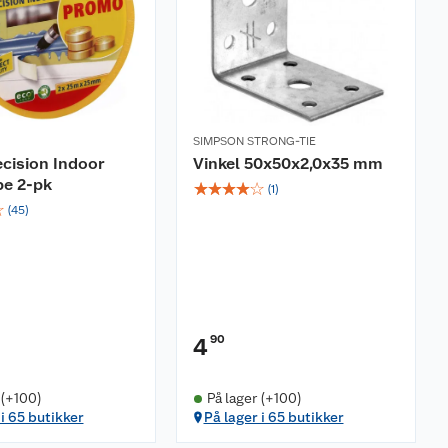
SIMPSON STRONG-TIE
ecision Indoor
Vinkel 50x50x2,0x35 mm
pe 2-pk
☆
☆
☆
☆
☆
(
1
)
☆
(
45
)
90
4
 (+100)
På lager (+100)
 i 65 butikker
På lager i 65 butikker