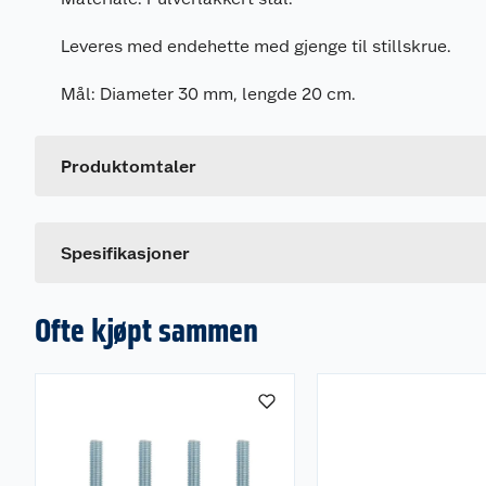
Leveres med endehette med gjenge til stillskrue.
Mål: Diameter 30 mm, lengde 20 cm.
Generelt
Artikkelnummer
Leverandørens artikkelnummer
Produktomtaler
Dette produktet har ikke fått noen omtale ennå. Hvis d
Spesifikasjoner
Ofte kjøpt sammen