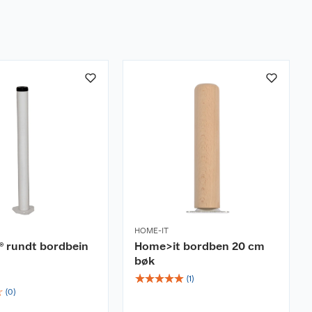
HOME-IT
® rundt bordbein
Home>it bordben 20 cm
bøk
☆
☆
☆
☆
☆
(
1
)
☆
(
0
)