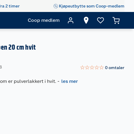
fra 2 timer
Kjøpeutbytte som Coop-medlem
Coop medlem
en 20 cm hvit
☆
☆
☆
☆
☆
8
0
omtaler
om er pulverlakkert i hvit.
-
les mer