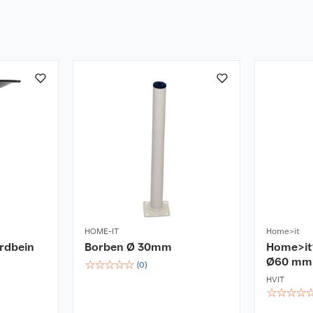
HOME-IT
Home>it
rdbein
Borben Ø 30mm
Home>it
Ø60 mm
☆
☆
☆
☆
☆
(
0
)
HVIT
☆
☆
☆
☆