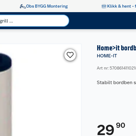
Obs BYGG Montering
Klikk & hent - 
Home>it bordb
HOME-IT
Art nr: 570861411021
Stabilt bordben s
90
29