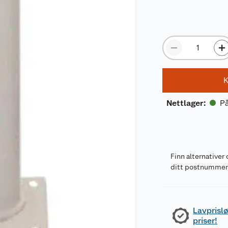
K
På
Nettlager
:
Finn alternativer 
ditt postnumme
Lavprislø
priser!