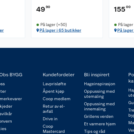
90
00
49
155
På lager (+50)
På lager
er
På lager i 65 butikker
På lager
Obs BYGG
Kundefordeler
Bli inspirert
Po
ka
ss
Lavprisløfte
Hageinspirasjon
Ha
ter
Åpent kjøp
Oppussing med
ut
utemaling
 merkevarer
Coop medlem
Gu
Oppussing med
 kjeder
Retur av el-
innemaling
Tre
avfall
svilkår
by
Grillens verden
Drive in
onvern
Ma
Et varmere hjem
Coop
ies
Ve
Mastercard
Tips og råd