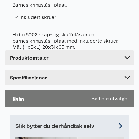
Generelt
Barnesikringslås i plast.
Artikkelnummer
7317900016134
Inkludert skruer
Leverandørens artikkelnummer
16139
Forpakningsmål
Habo 5002 skap- og skuffelås er en
Bruttovekt
0.044 kg
barnesikringslås i plast med inkluderte skruer.
Mål (HxBxL) 20x31x65 mm.
Høyde
2 cm
Produktomtaler
Lengde
23.4 cm
Bredde
9 cm
Dette produktet har ikke fått noen omtale ennå.
Spesifikasjoner
Hvis du kjøper produktet får du invitasjon til å gi
en omtale.
Habo
Se hele utvalget
Slik bytter du dørhåndtak selv