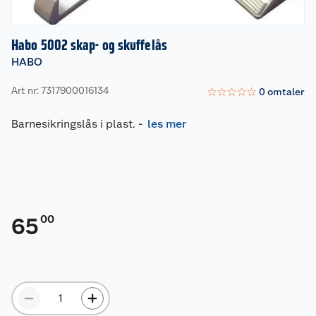
Habo 5002 skap- og skuffelås
HABO
Art nr: 7317900016134
☆
☆
☆
☆
☆
0
omtaler
Barnesikringslås i plast.
-
les mer
00
65