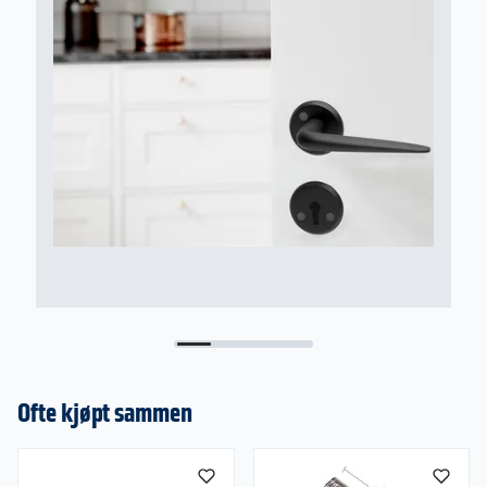
Ofte kjøpt sammen
Om oss
Kundeservice
Nyheter