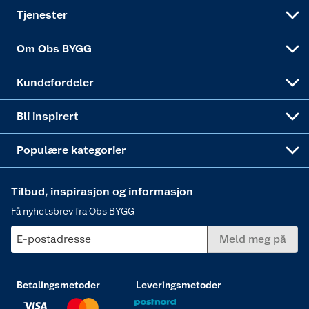
Alle tjenester
Virksomheten
Klikk og hent
DIY-prosjekter
Verktøy
Tjenester
Sponsorvirksomheten
Coop Bedriftskort
Hytte og beredskapsutstyr
Dører
Om Obs BYGG
Obs BYGG Montering
Gavetips
Vindu
Kundefordeler
Annonserte varer
Hjem, rengjøring og hvitevarer
Bli inspirert
Varme
Populære kategorier
Tilbud, inspirasjon og informasjon
Få nyhetsbrev fra Obs BYGG
E-postadresse
Meld meg på
Betalingsmetoder
Leveringsmetoder