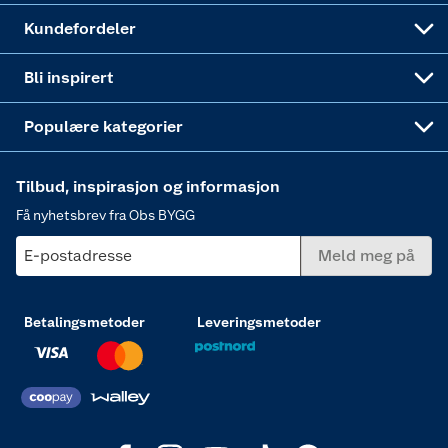
Obs BYGG Montering
Gavetips
Vindu
Kundefordeler
Annonserte varer
Hjem, rengjøring og hvitevarer
Bli inspirert
Varme
Populære kategorier
Tilbud, inspirasjon og informasjon
Få nyhetsbrev fra Obs BYGG
E-postadresse
Meld meg på
Betalingsmetoder
Leveringsmetoder