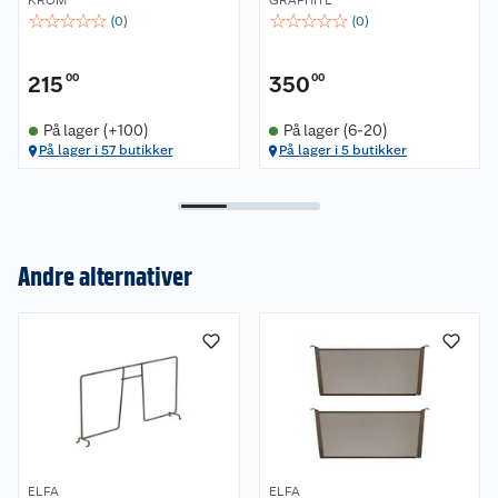
KROM
GRAPHITE
☆
☆
☆
☆
☆
☆
☆
☆
☆
☆
(
0
)
(
0
)
215
00
350
00
På lager (+100)
På lager (6-20)
På lager i 57 butikker
På lager i 5 butikker
Andre alternativer
Om oss
Kundeservice
Nyheter
Butikker
Våre merkevarer
Kontakt oss
Våre kjeder
ELFA
ELFA