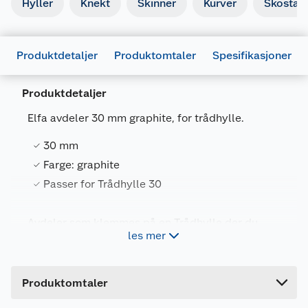
Hyller
Knekt
Skinner
Kurver
Skostati
Produktdetaljer
Produktomtaler
Spesifikasjoner
Produktdetaljer
Elfa avdeler 30 mm graphite, for trådhylle.
Generelt
30 mm
Artikkelnummer
7315491003250
Farge: graphite
Leverandørens artikkelnummer
100325
Passer for Trådhylle 30
Farge
GRAFITT
Avdeler som klemmes på en Trådhylle der du
Forpakningsmål
les mer
ønsker for å skape ulike seksjoner og forenkle
Bruttovekt
0.22 kg
organisering. Kan justeres sideveis. Flere
avdelere kan festes på samme hylle. Passer for
Høyde
21.8 cm
Trådhylle 30.
Produktomtaler
Lengde
31 cm