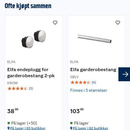
Ofte kjøpt sammen
ELFA
ELFA
Elfa endeplugg for
Elfa garderobestang
garderobestang 2-pk
SØLV
☆
☆
☆
☆
☆
(
6
)
KROM
☆
☆
☆
☆
☆
(
3
)
Finnes i 5 størrelser
38
00
103
00
På lager (+50)
På lager
På lager i 63 butikker
På lager i 62 butikker