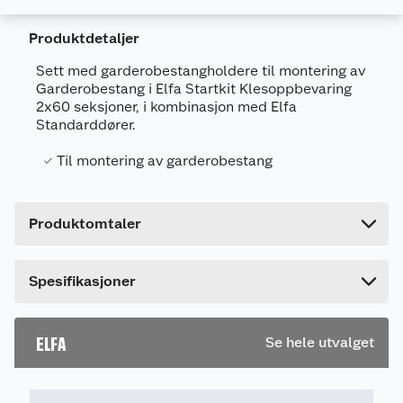
Generelt
Produktdetaljer
Artikkelnummer
7315494711107
Sett med garderobestangholdere til montering av
Leverandørens artikkelnummer
471110
Garderobestang i Elfa Startkit Klesoppbevaring
2x60 seksjoner, i kombinasjon med Elfa
Farge
HVIT
Standarddører.
Forpakningsmål
Til montering av garderobestang
Bruttovekt
0.1 kg
Høyde
17 cm
Produktomtaler
Lengde
10 cm
Bredde
3 cm
Dette produktet har ikke fått noen omtale ennå.
Spesifikasjoner
Hvis du kjøper produktet får du invitasjon til å gi
en omtale.
ELFA
Se hele utvalget