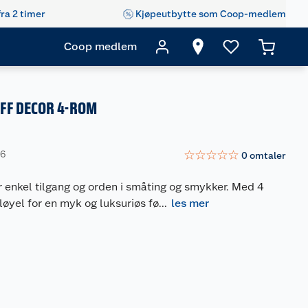
fra 2 timer
Kjøpeutbytte som Coop-medlem
Coop medlem
FF DECOR 4-ROM
☆
☆
☆
☆
☆
06
0
omtaler
r enkel tilgang og orden i småting og smykker. Med 4
fløyel for en myk og luksuriøs fø
...
les mer