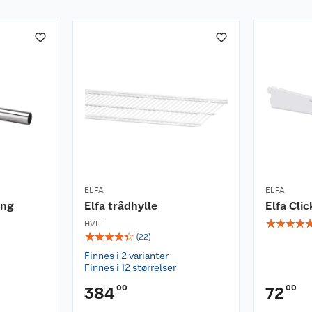
ELFA
ELFA
ang
Elfa trådhylle
Elfa Cli
☆
☆
☆
☆
HVIT
☆
☆
☆
☆
☆
(
22
)
Finnes i 2 varianter
Finnes i 12 størrelser
00
00
384
72