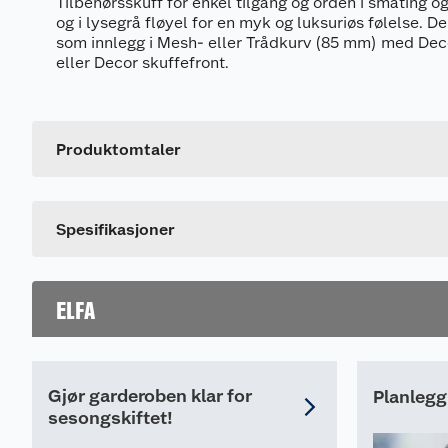
Tilbehørsskuff for enkel tilgang og orden i småting 
og i lysegrå fløyel for en myk og luksuriøs følelse. D
som innlegg i Mesh- eller Trådkurv (85 mm) med De
eller Decor skuffefront.
Generelt
Artikkelnummer
Leverandørens artikkelnummer
Produktomtaler
Dette produktet har ikke fått noen omtale ennå. Hvis d
Spesifikasjoner
ELFA
Gjør garderoben klar for
Planlegg
sesongskiftet!