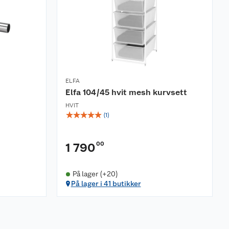
ELFA
Elfa 104/45 hvit mesh kurvsett
HVIT
☆
☆
☆
☆
☆
(
1
)
00
1 790
På lager (+20)
På lager i 41 butikker