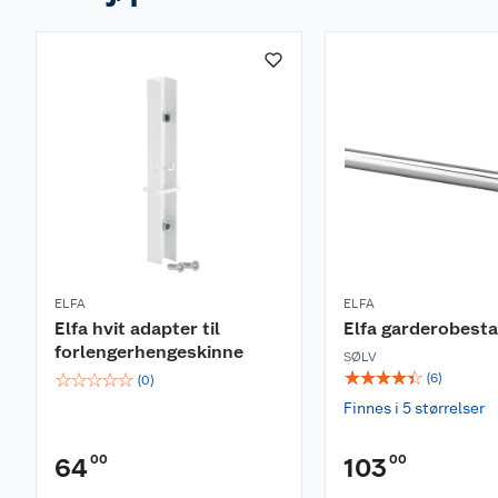
ELFA
ELFA
Elfa hvit adapter til
Elfa garderobest
forlengerhengeskinne
SØLV
☆
☆
☆
☆
☆
☆
☆
☆
☆
☆
(
6
)
(
0
)
Finnes i 5 størrelser
00
00
64
103