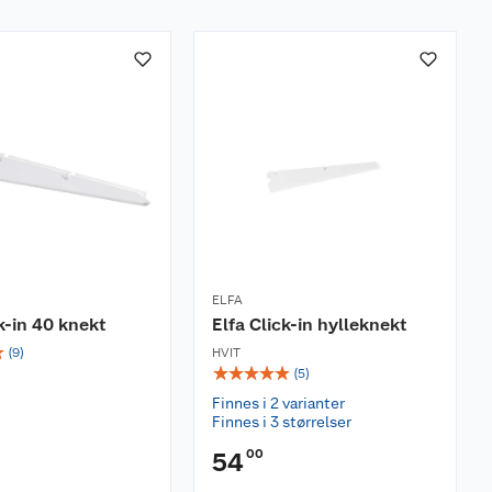
ELFA
ck-in 40 knekt
Elfa Click-in hylleknekt
☆
(
9
)
HVIT
☆
☆
☆
☆
☆
(
5
)
Finnes i 2 varianter
Finnes i 3 størrelser
00
54