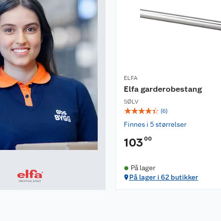
ELFA
Elfa garderobestang
SØLV
☆
☆
☆
☆
☆
(
6
)
Finnes i 5 størrelser
00
103
På lager
På lager i 62 butikker