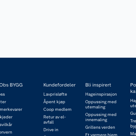
Obs BYGG
Kundefordeler
Bli inspirert
Po
ka
ss
Lavprisløfte
Hageinspirasjon
Ha
ter
Åpent kjøp
Oppussing med
ut
utemaling
 merkevarer
Coop medlem
Gu
Oppussing med
 kjeder
Retur av el-
innemaling
Tre
avfall
svilkår
by
Grillens verden
Drive in
onvern
Ma
Et varmere hjem