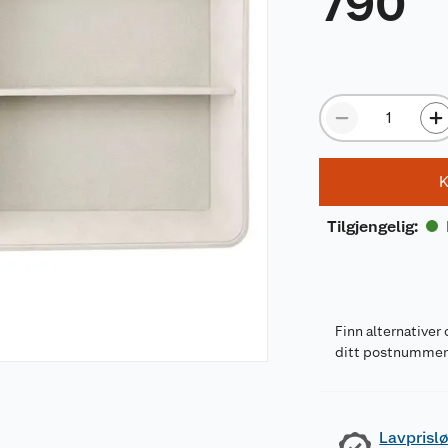
790
K
Tilgjengelig
:
Finn alternativer 
ditt postnumme
Lavprislø