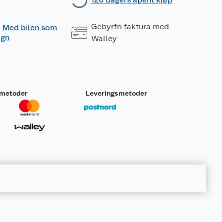
Gebyrfri faktura med
 - Med bilen som
ogn
Walley
smetoder
Leveringsmetoder