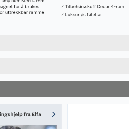
og smykker. Med 4 rom
esignet for å brukes
Tilbehørsskuff Decor 4-rom
cor uttrekkbar ramme
Luksuriøs følelse
Forpakningsmål
7315496116306
Bruttovekt
611630
Høyde
Lengde
u kjøper produktet får du invitasjon til å gi en omtale.
Bredde
ingshjelp fra Elfa