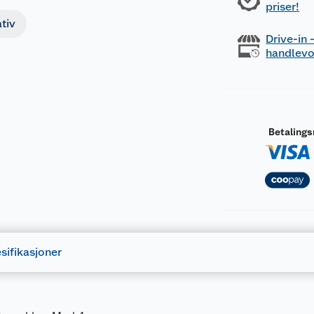
priser!
tiv
Drive-in
handlev
Betaling
sifikasjoner