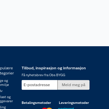
pulære
Tilbud, inspirasjon og informasjon
tegorier
Få nyhetsbrev fra Obs BYGG
ge og
E-postadresse
Meld meg på
emiljø
lv
last og
ggevarer
Betalingsmetoder
Leveringsmetoder
ling