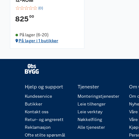
12-ROM
☆
☆
☆
☆
☆
(
0
)
00
825
På lager (6-20)
På lager i 1 butikker
Hjelp og support
Tjenester
Om 
Kundeservice
Monteringstjenester
Om o
Butikker
Leie tilhenger
Nyhe
Kontakt oss
Leie verktøy
Våre
Retur- og angrerett
Nøkkelfiling
Våre
Reklamasjon
Alle tjenester
Kjøp
Ofte stilte spørsmål
Pers