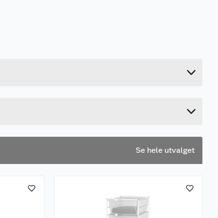
1.47 kg
8.2 cm
51 cm
48.01 cm
Se hele utvalget