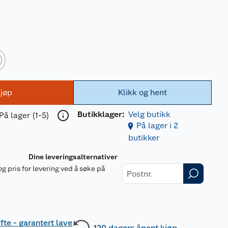
jøp
Klikk og hent
Butikklager:
Velg butikk
På lager (1-5)
På lager i 2
butikker
Dine leveringsalternativer
og pris for levering ved å søke på
r
fte - garantert lave
120 dagers åpent kjøp