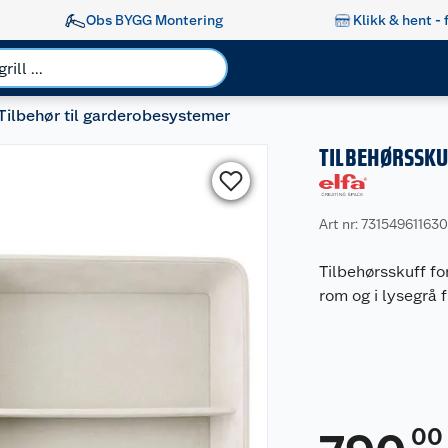
Obs BYGG Montering
Klikk & hent - 
Tilbehør til garderobesystemer
TILBEHØRSSKU
Art nr: 73154961163
Tilbehørsskuff fo
rom og i lysegrå 
00