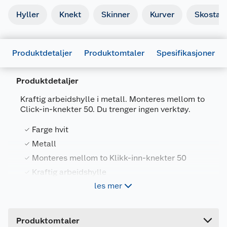
Hyller
Knekt
Skinner
Kurver
Skostati
Produktdetaljer
Produktomtaler
Spesifikasjoner
Produktdetaljer
Kraftig arbeidshylle i metall. Monteres mellom to
Click-in-knekter 50. Du trenger ingen verktøy.
Generelt
Farge hvit
Artikkelnummer
7315494555107
Metall
Monteres mellom to Klikk-inn-knekter 50
Leverandørens artikkelnummer
455510
Kraftig arbeidshylle
Forpakningsmål
les mer
Bruttovekt
3.8 kg
Kraftig arbeidshylle i metall. Monteres mellom to
Høyde
3.9 cm
Click-in-knekter 50. Du trenger ingen verktøy.
Produktomtaler
Lengde
61.3 cm