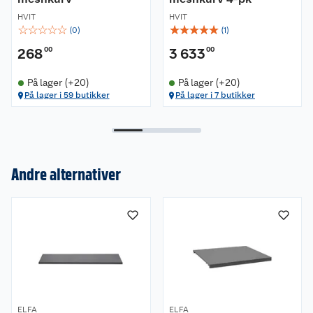
HVIT
HVIT
☆
☆
☆
☆
☆
☆
☆
☆
☆
☆
(
0
)
(
1
)
268
00
3 633
00
På lager (+20)
På lager (+20)
På lager i 59 butikker
På lager i 7 butikker
Andre alternativer
Om oss
Kundeservice
Nyheter
Butikker
Våre merkevarer
Kontakt oss
Våre kjeder
ELFA
ELFA