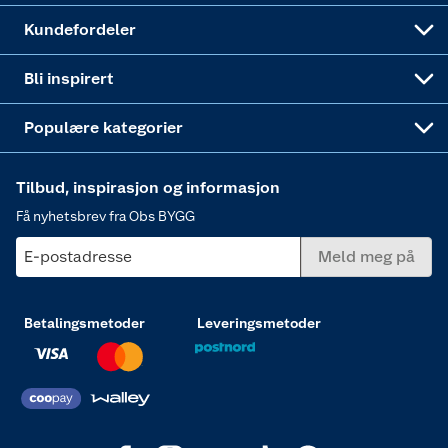
Obs BYGG Montering
Gavetips
Vindu
Kundefordeler
Annonserte varer
Hjem, rengjøring og hvitevarer
Bli inspirert
Varme
Populære kategorier
Tilbud, inspirasjon og informasjon
Få nyhetsbrev fra Obs BYGG
E-postadresse
Meld meg på
Betalingsmetoder
Leveringsmetoder