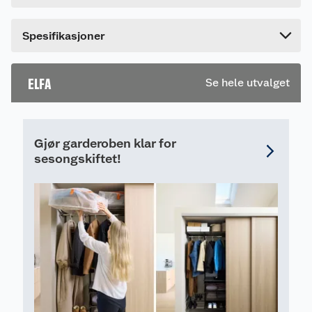
Bredde
44 cm
Dette produktet har ikke fått noen omtale ennå.
Spesifikasjoner
Hvis du kjøper produktet får du invitasjon til å gi
en omtale.
ELFA
Se hele utvalget
Gjør garderoben klar for
sesongskiftet!