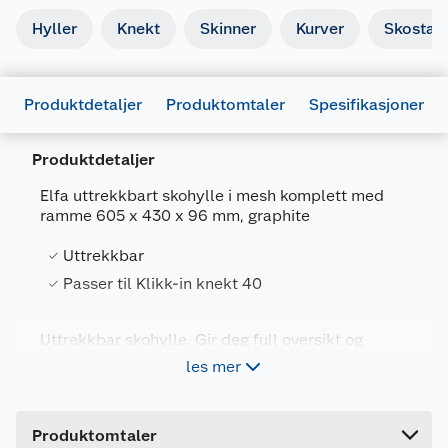
Hyller
Knekt
Skinner
Kurver
Skostati
Produktdetaljer
Produktomtaler
Spesifikasjoner
Produktdetaljer
Elfa uttrekkbart skohylle i mesh komplett med
ramme 605 x 430 x 96 mm, graphite
Generelt
Artikkelnummer
7315494861284
Uttrekkbar
Leverandørens artikkelnummer
486128
Passer til Klikk-in knekt 40
Farge
GRAFITT
Uttrekkbar skohylle. Gir deg full oversikt og
Forpakningsmål
enklere tilgang til skoene dine. Passer til både
les mer
flate sko og sko med hæl. Monteres mellom to
Bruttovekt
4.22 kg
skinner sammen med Klikk-in-knekt 40.
Høyde
10 cm
Produktomtaler
Lengde
61.3 cm