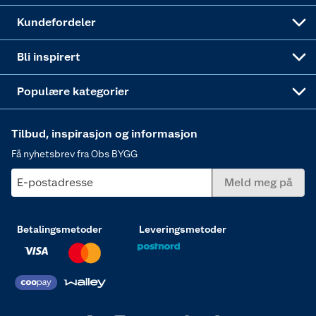
Obs BYGG Montering
Gavetips
Vindu
Kundefordeler
Annonserte varer
Hjem, rengjøring og hvitevarer
Bli inspirert
Varme
Populære kategorier
Tilbud, inspirasjon og informasjon
Få nyhetsbrev fra Obs BYGG
E-postadresse
Meld meg på
Betalingsmetoder
Leveringsmetoder