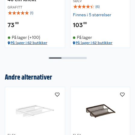
SØLV
☆
☆
☆
☆
☆
(
6
)
GRAFITT
☆
☆
☆
☆
☆
(
1
)
Finnes i 5 størrelser
73
00
103
00
På lager (+100)
På lager
På lager i 62 butikker
På lager i 62 butikker
Andre alternativer
Om oss
Kundeservice
Nyheter
Butikker
Våre merkevarer
Kontakt oss
Våre kjeder