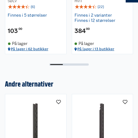
SØLV
HVIT
☆
☆
☆
☆
☆
☆
☆
☆
☆
☆
(
6
)
(
22
)
Finnes i 5 størrelser
Finnes i 2 varianter
Finnes i 12 størrelser
103
00
384
00
På lager
På lager
På lager i 62 butikker
På lager i 13 butikker
Andre alternativer
Om oss
Kundeservice
Nyheter
Butikker
Våre merkevarer