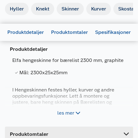
Hyller
Knekt
Skinner
Kurver
Skostati
Produktdetaljer
Produktomtaler
Spesifikasjoner
Produktdetaljer
Elfa hengeskinne for bærelist 2300 mm, graphite
Generelt
Mål: 2300x25x25mm
Artikkelnummer
7315494265259
Leverandørens artikkelnummer
426525
I Hengeskinnen festes hyller, kurver og andre
oppbevaringsfunksjoner. Lett å montere og
Farge
GRAFITT
justere, bare heng skinnen på Bærelisten og
Forpakningsmål
juster til ønsket posisjon. Kan kappes.
les mer
Bruttovekt
2.14 kg
Høyde
2.5 cm
Produktomtaler
Lengde
230.1 cm