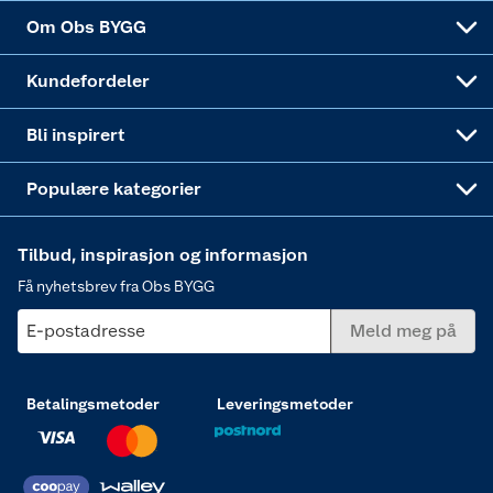
Sponsorvirksomheten
Coop Bedriftskort
Hytte og beredskapsutstyr
Dører
Om Obs BYGG
Obs BYGG Montering
Gavetips
Vindu
Kundefordeler
Annonserte varer
Hjem, rengjøring og hvitevarer
Bli inspirert
Varme
Populære kategorier
Tilbud, inspirasjon og informasjon
Få nyhetsbrev fra Obs BYGG
E-postadresse
Meld meg på
Betalingsmetoder
Leveringsmetoder