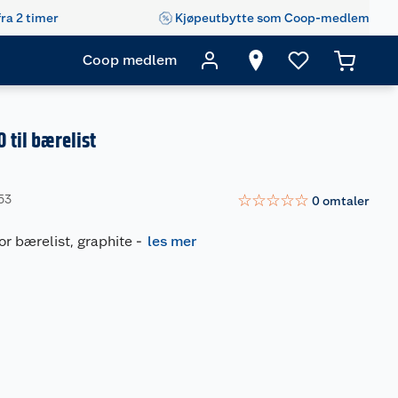
fra 2 timer
Kjøpeutbytte som Coop-medlem
Coop medlem
0 til bærelist
☆
☆
☆
☆
☆
53
0
omtaler
or bærelist, graphite
-
les mer