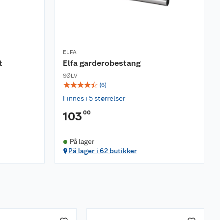
ELFA
t
Elfa garderobestang
SØLV
☆
☆
☆
☆
☆
(
6
)
Finnes i 5 størrelser
00
103
På lager
På lager i 62 butikker