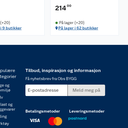
00
214
 (+20)
På lager (+20)
 i 9 butikker
På lager i 62 butikker
pulære
Tilbud, inspirasjon og informasjon
tegorier
Få nyhetsbrev fra Obs BYGG
ge og
E-postadresse
Meld meg på
emiljø
lv
last og
ggevarer
Betalingsmetoder
Leveringsmetoder
ling
rktøy