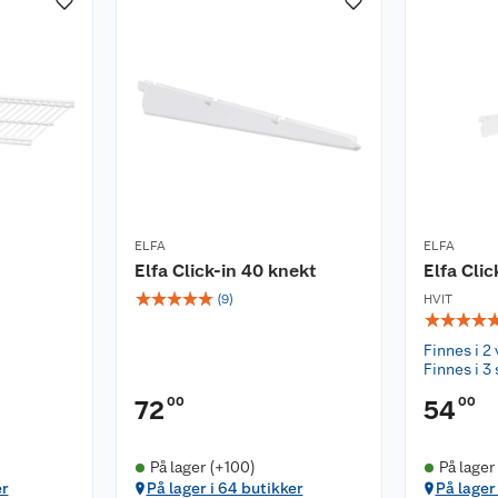
ELFA
ELFA
Elfa Click-in 40 knekt
Elfa Clic
☆
☆
☆
☆
☆
(
9
)
HVIT
☆
☆
☆
☆
Finnes i 2 
Finnes i 3 
00
00
72
54
På lager (+100)
På lager
er
På lager i 64 butikker
På lager