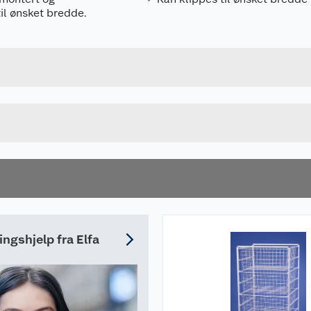
il ønsket bredde.
Forpakningsmål
7315494225253
Bruttovekt
GRAFITT
Høyde
Lengde
u kjøper produktet får du invitasjon til å gi en omtale.
Bredde
ingshjelp fra Elfa