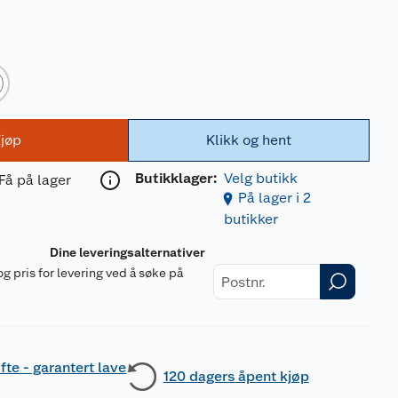
jøp
Klikk og hent
Butikklager:
Velg butikk
Få på lager
På lager i 2
butikker
Dine leveringsalternativer
og pris for levering ved å søke på
r
fte - garantert lave
120 dagers åpent kjøp