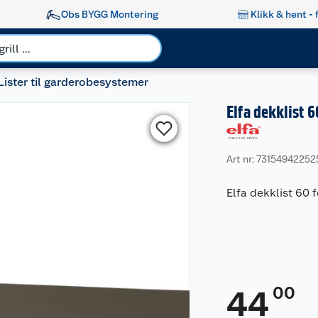
Obs BYGG Montering
Klikk & hent - 
Lister til garderobesystemer
Elfa dekklist 6
Art nr: 73154942252
Elfa dekklist 60 f
00
44