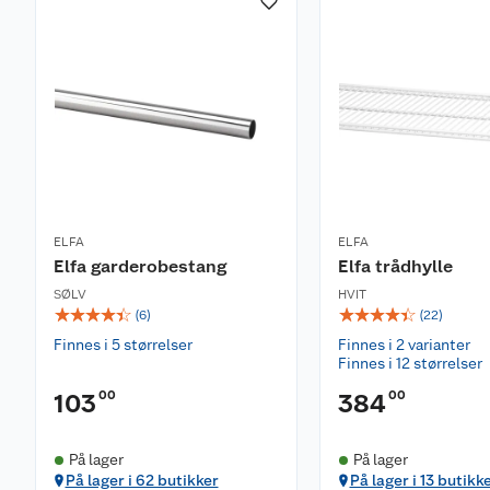
ELFA
ELFA
Elfa garderobestang
Elfa trådhylle
SØLV
HVIT
☆
☆
☆
☆
☆
☆
☆
☆
☆
☆
(
6
)
(
22
)
Finnes i 5 størrelser
Finnes i 2 varianter
Finnes i 12 størrelser
00
00
103
384
På lager
På lager
På lager i 62 butikker
På lager i 13 butikk