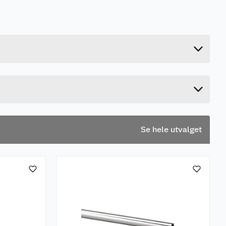
0.03 kg
0.1 cm
58.1 cm
5 cm
Se hele utvalget