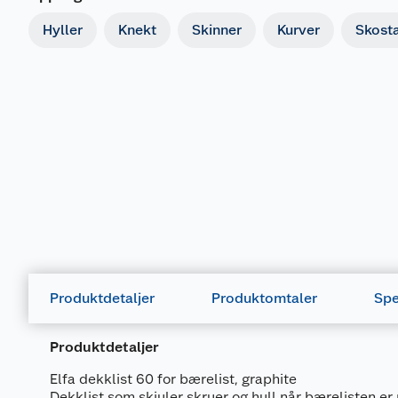
Hyller
Knekt
Skinner
Kurver
Skosta
Produktdetaljer
Produktomtaler
Spe
Produktdetaljer
Elfa dekklist 60 for bærelist, graphite
Dekklist som skjuler skruer og hull når bærelisten er