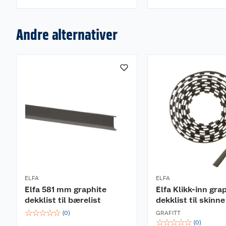
Andre alternativer
ELFA
ELFA
Elfa 581 mm graphite
Elfa Klikk-inn gra
dekklist til bærelist
dekklist til skinne
☆
☆
☆
☆
☆
(
0
)
GRAFITT
☆
☆
☆
☆
☆
(
0
)