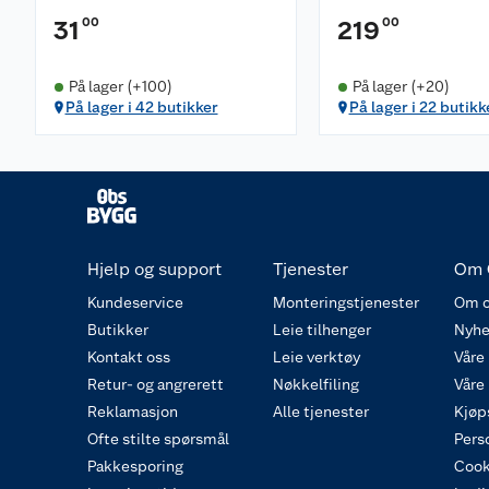
00
00
31
219
På lager (+100)
På lager (+20)
På lager i 42 butikker
På lager i 22 butikk
Hjelp og support
Tjenester
Om 
Kundeservice
Monteringstjenester
Om o
Butikker
Leie tilhenger
Nyhe
Kontakt oss
Leie verktøy
Våre
Retur- og angrerett
Nøkkelfiling
Våre
Reklamasjon
Alle tjenester
Kjøp
Ofte stilte spørsmål
Pers
Pakkesporing
Cook