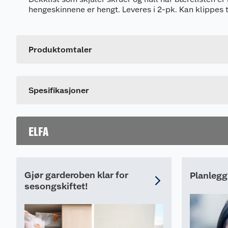
hengeskinnene er hengt. Leveres i 2-pk. Kan klippes t
Generelt
Artikkelnummer
Farge
Produktomtaler
Dette produktet har ikke fått noen omtale ennå. Hvis d
Spesifikasjoner
ELFA
Gjør garderoben klar for
Planlegg
sesongskiftet!