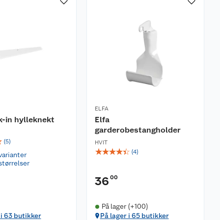
ELFA
k-in hylleknekt
Elfa
garderobestangholder
☆
(
5
)
HVIT
☆
☆
☆
☆
☆
(
4
)
varianter
størrelser
00
36
På lager (+100)
 i 63 butikker
På lager i 65 butikker