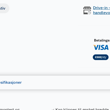
Drive-in
tiv
handlev
Betaling
sifikasjoner
 montert og
Kan klippes til ønsket bredde