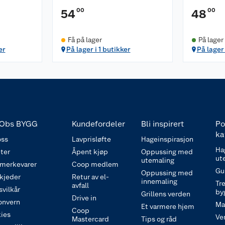
00
00
54
48
Få på lager
På lager
er
På lager i 1 butikker
På lager
Obs BYGG
Kundefordeler
Bli inspirert
Po
ka
ss
Lavprisløfte
Hageinspirasjon
Ha
ter
Åpent kjøp
Oppussing med
ut
utemaling
 merkevarer
Coop medlem
Gu
Oppussing med
 kjeder
Retur av el-
innemaling
Tre
avfall
svilkår
by
Grillens verden
Drive in
onvern
Ma
Et varmere hjem
Coop
ies
Ve
Mastercard
Tips og råd