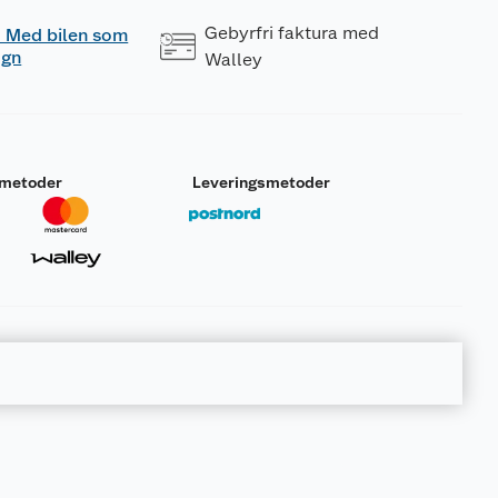
Gebyrfri faktura med
 - Med bilen som
ogn
Walley
smetoder
Leveringsmetoder