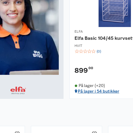
ELFA
Elfa Basic 104/45 kurvset
HVIT
☆
☆
☆
☆
☆
(
0
)
00
899
På lager (+20)
På lager i 54 butikker