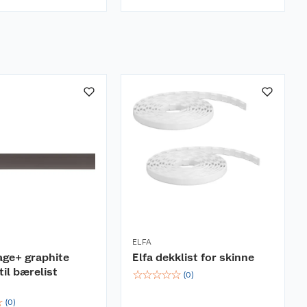
ELFA
age+ graphite
Elfa dekklist for skinne
til bærelist
☆
☆
☆
☆
☆
(
0
)
☆
(
0
)