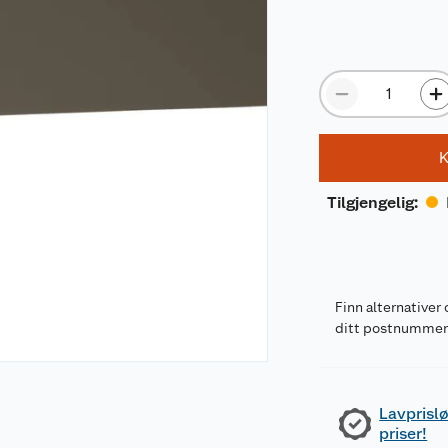
K
Tilgjengelig
:
Finn alternativer 
ditt postnumme
Lavprislø
priser!