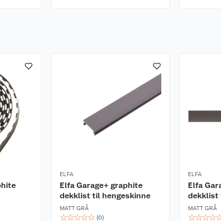
ELFA
ELFA
phite
Elfa Garage+ graphite
Elfa Gar
dekklist til hengeskinne
dekklist 
MATT GRÅ
MATT GRÅ
☆
☆
☆
☆
☆
☆
☆
☆
☆
(
0
)