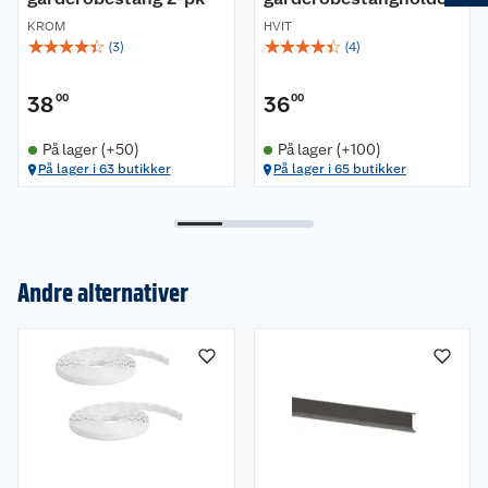
KROM
HVIT
☆
☆
☆
☆
☆
☆
☆
☆
☆
☆
(
3
)
(
4
)
38
00
36
00
På lager (+50)
På lager (+100)
På lager i 63 butikker
På lager i 65 butikker
Andre alternativer
Om oss
Kundeservice
Nyheter
Butikker
Våre merkevarer
Kontakt oss
Våre kjeder