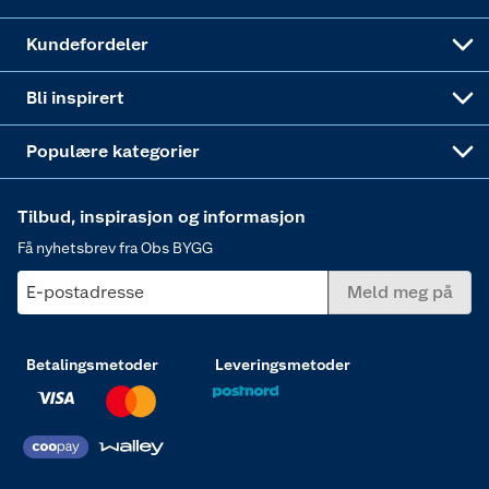
Obs BYGG Montering
Gavetips
Vindu
Kundefordeler
Annonserte varer
Hjem, rengjøring og hvitevarer
Bli inspirert
Varme
Populære kategorier
Tilbud, inspirasjon og informasjon
Få nyhetsbrev fra Obs BYGG
E-postadresse
Meld meg på
Betalingsmetoder
Leveringsmetoder