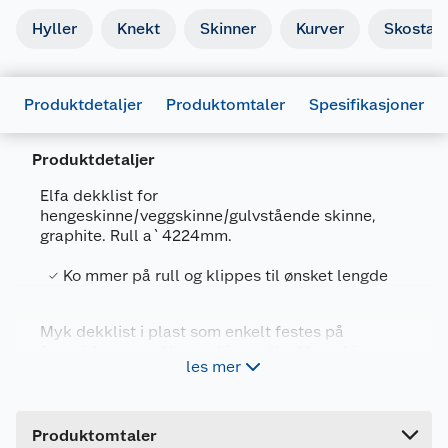
Hyller
Knekt
Skinner
Kurver
Skostati
Produktdetaljer
Produktomtaler
Spesifikasjoner
Produktdetaljer
Elfa dekklist for
hengeskinne/veggskinne/gulvstående skinne,
Generelt
graphite. Rull a`4224mm.
Artikkelnummer
7315494274251
Ko mmer på rull og klippes til ønsket lengde
Leverandørens artikkelnummer
427425
Farge
GRAFITT
Myk dekklist i plast som enkelt festes på
Forpakningsmål
fremsiden av en Hengeskinne eller Veggskinne.
les mer
Gir et helhetlig uttrykk og skjuler hullene på
Bruttovekt
0.21 kg
skinnen. Kommer på rull og klippes til ønsket
lengde.
Høyde
23.2 cm
Produktomtaler
Lengde
20.1 cm