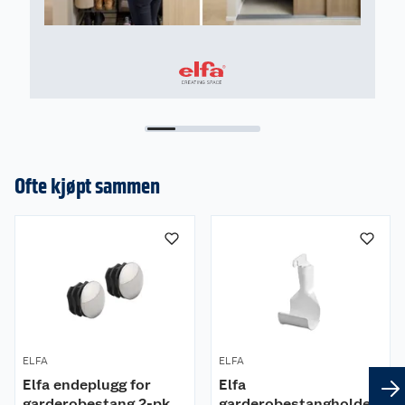
Ofte kjøpt sammen
ELFA
ELFA
Elfa endeplugg for
Elfa
garderobestang 2-pk
garderobestangholder