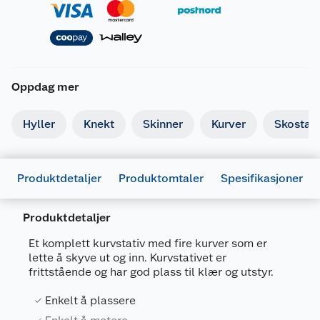
Oppdag mer
Hyller
Knekt
Skinner
Kurver
Skostati
Produktdetaljer
Produktomtaler
Spesifikasjoner
Produktdetaljer
Et komplett kurvstativ med fire kurver som er
lette å skyve ut og inn. Kurvstativet er
frittstående og har god plass til klær og utstyr.
Generelt
Enkelt å plassere
Artikkelnummer
7025180500266