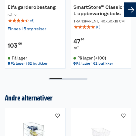
Elfa garderobestang
SmartStore™ Classic 14
L oppbevaringsboks
SØLV
☆
☆
☆
☆
☆
(
6
)
TRANSPARENT
,
40X30X18 CM
☆
☆
☆
☆
☆
(
6
)
Finnes i 5 størrelser
47
94
103
00
90
79
På lager
På lager (+100)
På lager i 62 butikker
På lager i 62 butikker
Andre alternativer
Om oss
Kundeservice
Nyheter