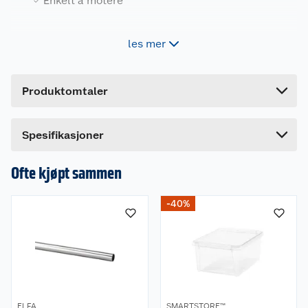
Enkelt å motere
Leverandørens artikkelnummer
911651ID6
Forpakningsmål
Egenskaper
les mer
Bruttovekt
8.5 kg
fire trådkurver
Høyde
53 cm
enkel å plassere
Produktomtaler
Lengde
100 cm
enkel å montere
Bredde
25.5 cm
Mål montert: (HxBxD) 102,5x44x54 cm.
Spesifikasjoner
Farge: hvit.
Ofte kjøpt sammen
-40%
ELFA
SMARTSTORE™