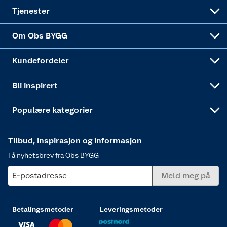
Alle tjenester
Virksomheten
Klikk og hent
DIY-prosjekter
Verktøy
Tjenester
Sponsorvirksomheten
Coop Bedriftskort
Hytte og beredskapsutstyr
Dører
Om Obs BYGG
Obs BYGG Montering
Gavetips
Vindu
Kundefordeler
Annonserte varer
Hjem, rengjøring og hvitevarer
Bli inspirert
Varme
Populære kategorier
Tilbud, inspirasjon og informasjon
Få nyhetsbrev fra Obs BYGG
E-postadresse
Meld meg på
Betalingsmetoder
Leveringsmetoder