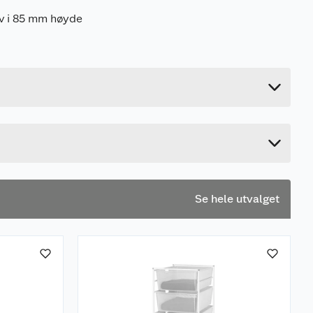
rv i 85 mm høyde
0.28 kg
10.8 cm
43.4 cm
2.2 cm
Se hele utvalget