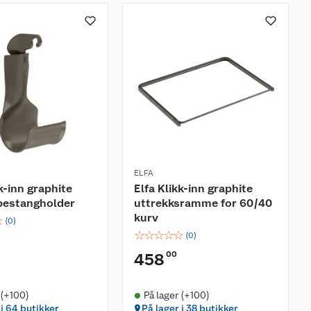
ELFA
k-inn graphite
Elfa Klikk-inn graphite
bestangholder
uttrekksramme for 60/40
kurv
☆
(
0
)
☆
☆
☆
☆
☆
(
0
)
00
458
 (+100)
På lager (+100)
 i 64 butikker
På lager i 38 butikker