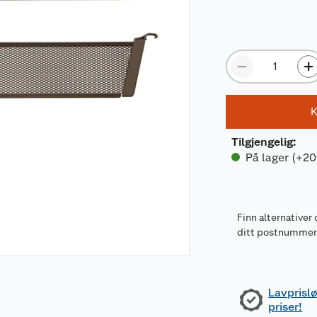
K
Tilgjengelig
:
På lager (+20
Finn alternativer 
ditt postnumme
Lavprislø
priser!