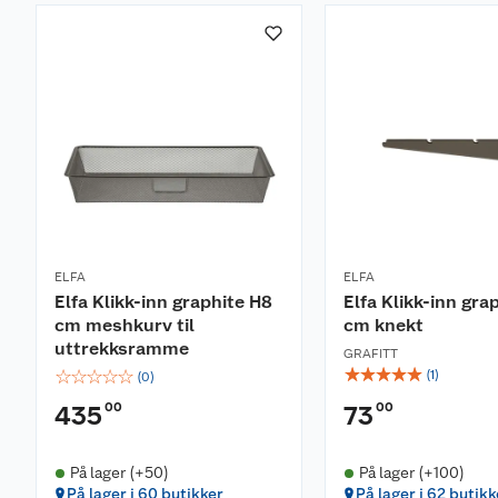
ELFA
ELFA
Elfa Klikk-inn graphite H8
Elfa Klikk-inn gra
cm meshkurv til
cm knekt
uttrekksramme
GRAFITT
☆
☆
☆
☆
☆
☆
☆
☆
☆
☆
(
1
)
(
0
)
00
00
435
73
På lager (+50)
På lager (+100)
På lager i 60 butikker
På lager i 62 butikk