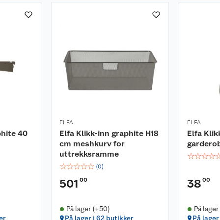
ELFA
ELFA
phite 40
Elfa Klikk-inn graphite H18
Elfa Klik
cm meshkurv for
gardero
uttrekksramme
☆
☆
☆
☆
☆
☆
☆
☆
☆
(
0
)
00
00
501
38
På lager (+50)
På lager
er
På lager i 62 butikker
På lager