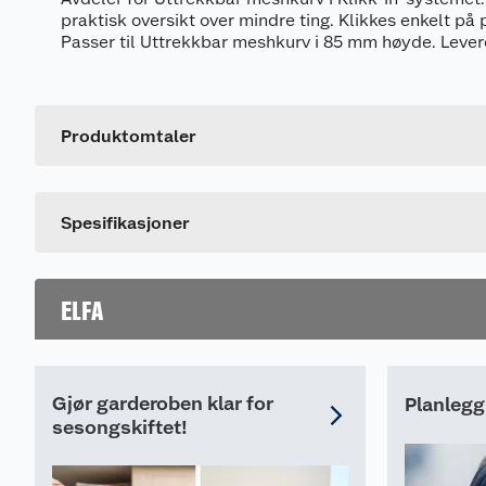
praktisk oversikt over mindre ting. Klikkes enkelt på p
Passer til Uttrekkbar meshkurv i 85 mm høyde. Lever
Generelt
Artikkelnummer
Leverandørens artikkelnummer
Produktomtaler
Farge
Dette produktet har ikke fått noen omtale ennå. Hvis d
Spesifikasjoner
ELFA
Gjør garderoben klar for
Planlegg
sesongskiftet!