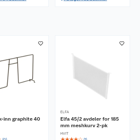
ELFA
kk-inn graphite 40
Elfa 45/2 avdeler for 185
mm meshkurv 2-pk
HVIT
☆
☆
☆
☆
☆
☆
(
0
)
(
1
)