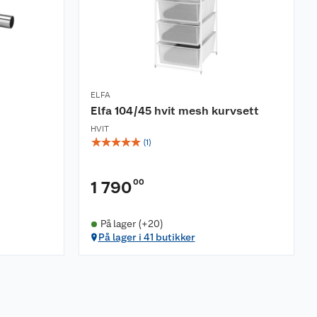
ELFA
Elfa 104/45 hvit mesh kurvsett
HVIT
☆
☆
☆
☆
☆
(
1
)
00
1 790
På lager (+20)
På lager i 41 butikker