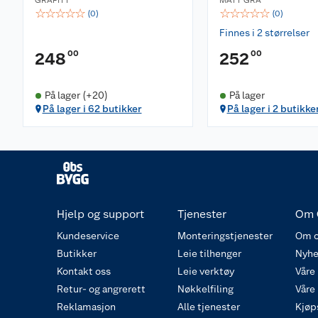
GRAFITT
MATT GRÅ
☆
☆
☆
☆
☆
☆
☆
☆
☆
☆
(
0
)
(
0
)
Finnes i 2 størrelser
00
00
248
252
På lager (+20)
På lager
På lager i 62 butikker
På lager i 2 butikke
Hjelp og support
Tjenester
Om 
Kundeservice
Monteringstjenester
Om o
Butikker
Leie tilhenger
Nyhe
Kontakt oss
Leie verktøy
Våre
Retur- og angrerett
Nøkkelfiling
Våre
Reklamasjon
Alle tjenester
Kjøp