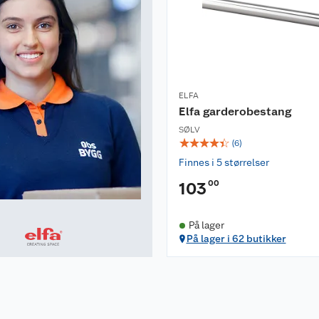
ELFA
Elfa garderobestang
SØLV
☆
☆
☆
☆
☆
(
6
)
Finnes i 5 størrelser
00
103
På lager
På lager i 62 butikker