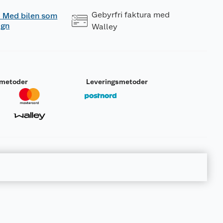
Gebyrfri faktura med
 - Med bilen som
ogn
Walley
smetoder
Leveringsmetoder