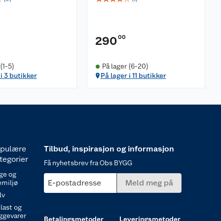
00
290
(1-5)
På lager (6-20)
i 3 butikker
På lager i 11 butikker
pulære
Tilbud, inspirasjon og informasjon
tegorier
Få nyhetsbrev fra Obs BYGG
ge og
E-postadresse
Meld meg på
emiljø
lv
last og
ggevarer
Betalingsmetoder
Leveringsmetoder