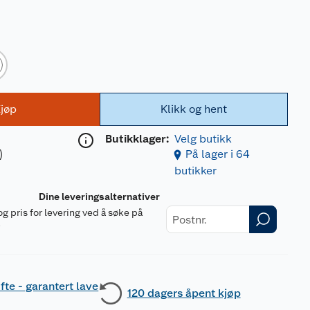
jøp
Klikk og hent
Butikklager:
Velg butikk
)
På lager i 64
butikker
Dine leveringsalternativer
og pris for levering ved å søke på
r
fte - garantert lave
120 dagers åpent kjøp