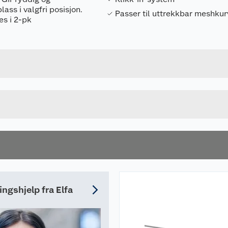
lass i valgfri posisjon.
Passer til uttrekkbar meshku
es i 2-pk
Forpakningsmål
7315492232284
Bruttovekt
223228
Høyde
GRAFITT
Lengde
u kjøper produktet får du invitasjon til å gi en omtale.
Bredde
ingshjelp fra Elfa