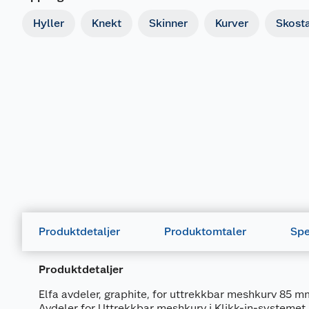
Hyller
Knekt
Skinner
Kurver
Skosta
Produktdetaljer
Produktomtaler
Spe
Produktdetaljer
Elfa avdeler, graphite, for uttrekkbar meshkurv 85 
Avdeler for Uttrekkbar meshkurv i Klikk-in-systemet.