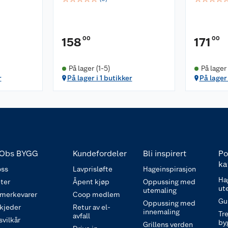
00
00
158
171
På lager (1-5)
På lager 
r
På lager i 1 butikker
På lager 
Obs BYGG
Kundefordeler
Bli inspirert
Po
ka
ss
Lavprisløfte
Hageinspirasjon
Ha
ter
Åpent kjøp
Oppussing med
ut
utemaling
 merkevarer
Coop medlem
Gu
Oppussing med
 kjeder
Retur av el-
innemaling
Tre
avfall
svilkår
by
Grillens verden