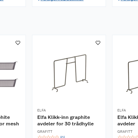
ELFA
ELFA
phite
Elfa Klikk-inn graphite
Elfa Kli
for mesh
avdeler for 30 trådhylle
avdeler
GRAFITT
GRAFITT
☆
☆
☆
☆
☆
☆
☆
☆
☆
(
0
)