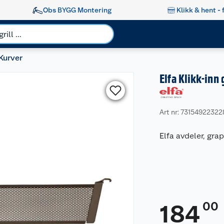
Obs BYGG Montering
Klikk & hent - 
Kurver
Elfa Klikk-inn
Art nr: 73154922322
Elfa avdeler, gr
00
184