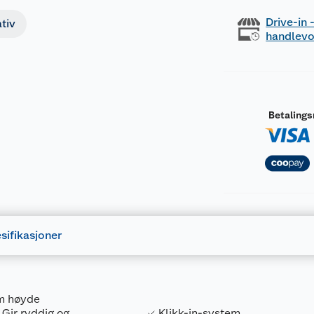
Drive-in
tiv
handlev
Betaling
sifikasjoner
mm høyde
 Gir ryddig og
Klikk-in-system