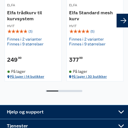
ELFA
ELFA
Kontakt oss
Våre kjeder
Elfa trådkurv til
Elfa Standard mesh
kurvsystem
kurv
Retur- og angrerett
Kjøpsvilkår
HVIT
Hageinspirasjon
HVIT
☆
☆
☆
☆
☆
☆
☆
☆
☆
☆
(
3
)
(
5
)
Reklamasjon
Finnes i 2 varianter
Finnes i 2 varianter
Personvern
Lavprisløfte
Oppussing med utemaling
Finnes i 9 størrelser
Finnes i 9 størrelser
Ofte stilte spørsmål
Cookies
Åpent kjøp
Oppussing med innemaling
249
00
377
00
Pakkesporing
Monteringstjenester
Ledige stillinger
Coop medlem
Grillens verden
Hage og utemiljø
På lager
På lager
På lager i 14 butikker
På lager i 30 butikker
Leveringstid
Leie tilhenger
Bærekraft
Retur av el-avfall
Et varmere hjem
Gulv
Betalingsalternativer
Leie verktøy
Sikkerhetsdatablad
Drive in
Tips og råd
Trelast og byggevarer
Leveringsalternativer
Nøkkelfiling
Samvirkelag
Coop Mastercard
Live-shopping
Maling
Hjelp og support
Alle tjenester
Virksomheten
Klikk og hent
DIY-prosjekter
Verktøy
Tjenester