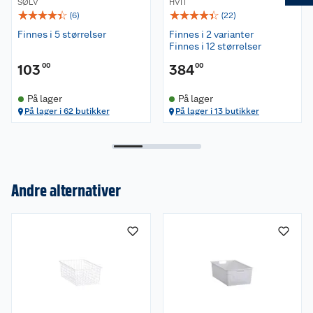
SØLV
HVIT
☆
☆
☆
☆
☆
☆
☆
☆
☆
☆
(
6
)
(
22
)
Finnes i 5 størrelser
Finnes i 2 varianter
Finnes i 12 størrelser
103
00
384
00
På lager
På lager
På lager i 62 butikker
På lager i 13 butikker
Andre alternativer
Om oss
Kundeservice
Nyheter
Butikker
Våre merkevarer