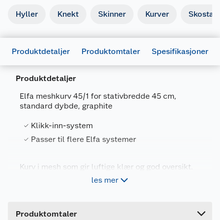
Hyller
Knekt
Skinner
Kurver
Skostati
Produktdetaljer
Produktomtaler
Spesifikasjoner
Produktdetaljer
Elfa meshkurv 45/1 for stativbredde 45 cm,
standard dybde, graphite
Generelt
Artikkelnummer
7315491451280
Klikk-inn-system
Leverandørens artikkelnummer
145128
Passer til flere Elfa systemer
Farge
GRAFITT
Kurv i mesh som gir luftige klær og god oversikt.
Forpakningsmål
Passer til Klikk-in-systemet med Decor
les mer
kurvramme med/uten skuffefront. Passer også til
Bruttovekt
0.88 kg
Kurvsystem, monteres da mellom to gavelsider
Høyde
8.5 cm
og kombineres med Tverrstag 45.
Produktomtaler
Lengde
52.7 cm