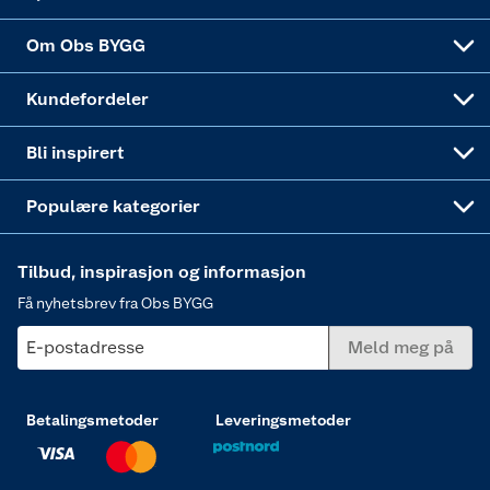
Sponsorvirksomheten
Coop Bedriftskort
Hytte og beredskapsutstyr
Dører
Om Obs BYGG
Obs BYGG Montering
Gavetips
Vindu
Kundefordeler
Annonserte varer
Hjem, rengjøring og hvitevarer
Bli inspirert
Varme
Populære kategorier
Tilbud, inspirasjon og informasjon
Få nyhetsbrev fra Obs BYGG
E-postadresse
Meld meg på
Betalingsmetoder
Leveringsmetoder