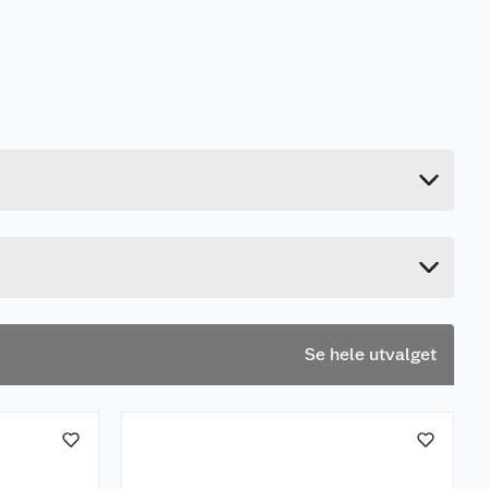
2.68 kg
29 cm
61 cm
44 cm
Se hele utvalget