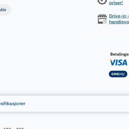
priser!
tiv
Drive-in
handlev
Betaling
sifikasjoner