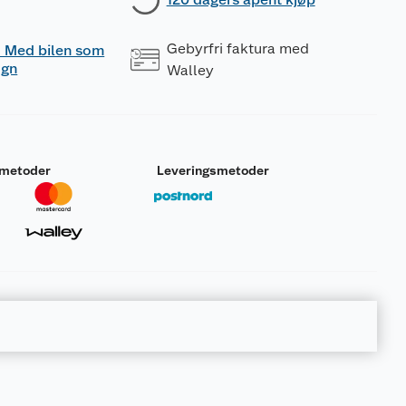
Gebyrfri faktura med
 - Med bilen som
ogn
Walley
smetoder
Leveringsmetoder