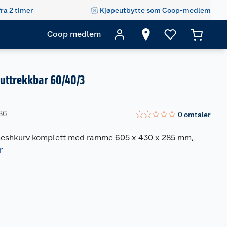
fra 2 timer
Kjøpeutbytte som Coop-medlem
Coop medlem
 uttrekkbar 60/40/3
☆
☆
☆
☆
☆
86
0
omtaler
 meshkurv komplett med ramme 605 x 430 x 285 mm,
r