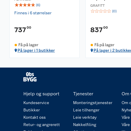
☆
☆
☆
☆
☆
(
6
)
GRAFITT
☆
☆
☆
☆
☆
(
0
)
Finnes i 6 størrelser
00
00
737
837
Få på lager
Få på lager
På lager i 1 butikker
På lager i 2 butikke
Hjelp og support
Tjenester
Om 
Kundeservice
Monteringstjenester
Om o
Butikker
Leie tilhenger
Nyhe
Kontakt oss
Leie verktøy
Våre
Retur- og angrerett
Nøkkelfiling
Våre