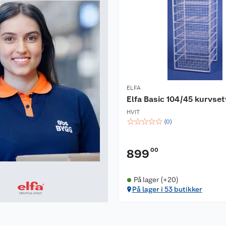
ELFA
Elfa Basic 104/45 kurvset
HVIT
☆
☆
☆
☆
☆
(
0
)
00
899
På lager (+20)
På lager i 53 butikker