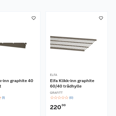
ELFA
kk-inn graphite 40
Elfa Klikk-inn graphite
t
60/40 trådhylle
GRAFITT
☆
☆
☆
☆
☆
☆
(
1
)
(
0
)
00
220