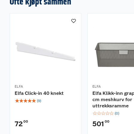
Ofte kjøpt sammen
ELFA
ELFA
Elfa Click-in 40 knekt
Elfa Klikk-inn gra
cm meshkurv for
☆
☆
☆
☆
☆
(
9
)
uttrekksramme
☆
☆
☆
☆
☆
(
0
)
00
00
72
501