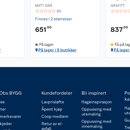
MATT GRÅ
GRAFITT
☆
☆
☆
☆
☆
☆
☆
☆
☆
(
0
)
Finnes i 2 størrelser
00
00
651
837
På lager
Få på la
r
På lager i 9 butikker
På lager 
Obs BYGG
Kundefordeler
Bli inspirert
Po
ka
ss
Lavprisløfte
Hageinspirasjon
Ha
ter
Åpent kjøp
Oppussing med
ut
utemaling
 merkevarer
Coop medlem
Gu
Oppussing med
 kjeder
Retur av el-
innemaling
Tre
avfall