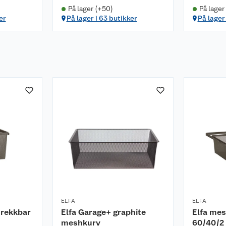
På lager (+50)
På lager
er
På lager i 63 butikker
På lager
ELFA
ELFA
trekkbar
Elfa Garage+ graphite
Elfa mes
meshkurv
60/40/2