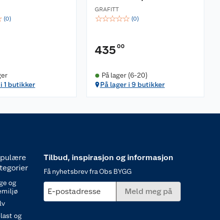
GRAFITT
☆
☆
☆
☆
☆
☆
(
0
)
(
0
)
00
435
ger
På lager (6-20)
i 1 butikker
På lager i 9 butikker
pulære
Tilbud, inspirasjon og informasjon
tegorier
Få nyhetsbrev fra Obs BYGG
ge og
E-postadresse
Meld meg på
emiljø
lv
last og