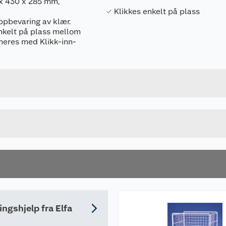
x 430 x 285 mm,
Klikkes enkelt på plass
ppbevaring av klær.
enkelt på plass mellom
ineres med Klikk-inn-
Forpakningsmål
7315492663286
Bruttovekt
266328
Høyde
GRAFITT
Lengde
u kjøper produktet får du invitasjon til å gi en omtale.
Bredde
ingshjelp fra Elfa