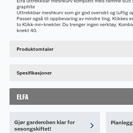
Elfa uttrekkbar meshkurv komplett med ramme 605 
graphite
Uttrekkbar meshkurv som gir god oversikt og luftig o
Passer også til oppbevaring av mindre ting. Klikkes 
to Klikk-inn-knekter. Du trenger ingen verktøy. Komb
Generelt
knekt 40.
Artikkelnummer
Leverandørens artikkelnummer
Produktomtaler
Farge
Dette produktet har ikke fått noen omtale ennå. Hvis d
Spesifikasjoner
ELFA
Gjør garderoben klar for
Planlegg
sesongskiftet!