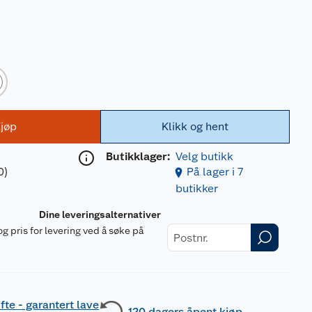
jøp
Klikk og hent
Butikklager:
Velg butikk
0)
På lager i 7
butikker
Dine leveringsalternativer
og pris for levering ved å søke på
r
fte - garantert lave
120 dagers åpent kjøp