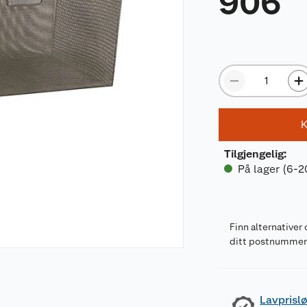
906
K
Tilgjengelig
:
På lager (6-2
Finn alternativer 
ditt postnumme
Lavprislø