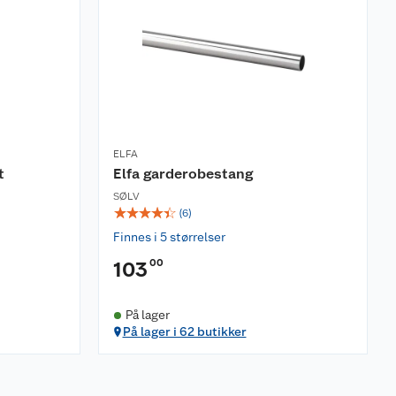
ELFA
t
Elfa garderobestang
SØLV
☆
☆
☆
☆
☆
(
6
)
Finnes i 5 størrelser
00
103
På lager
På lager i 62 butikker