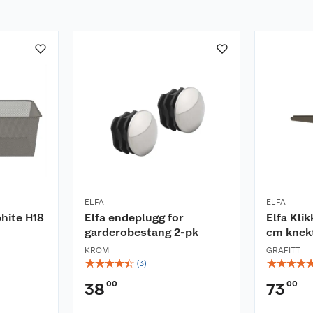
ELFA
ELFA
phite H18
Elfa endeplugg for
Elfa Kli
garderobestang 2-pk
cm knek
KROM
GRAFITT
☆
☆
☆
☆
☆
☆
☆
☆
☆
(
3
)
00
00
38
73