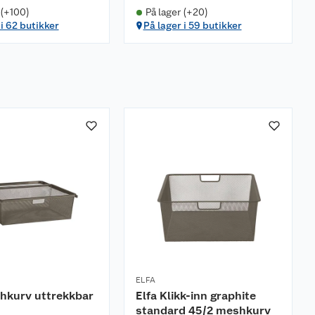
 (+100)
På lager (+20)
 i 62 butikker
På lager i 59 butikker
ELFA
hkurv uttrekkbar
Elfa Klikk-inn graphite
standard 45/2 meshkurv