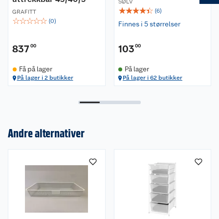
SØLV
☆
☆
☆
☆
☆
(
6
)
GRAFITT
☆
☆
☆
☆
☆
(
0
)
Finnes i 5 størrelser
837
00
103
00
Få på lager
På lager
På lager i 2 butikker
På lager i 62 butikker
Andre alternativer
Om oss
Kundeservice
Nyheter
Butikker
Våre merkevarer
Kontakt oss
Våre kjeder