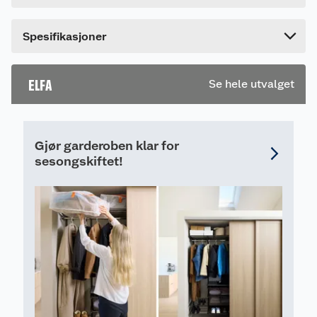
Bredde
44 cm
Dette produktet har ikke fått noen omtale ennå.
Spesifikasjoner
Hvis du kjøper produktet får du invitasjon til å gi
en omtale.
ELFA
Se hele utvalget
Gjør garderoben klar for
sesongskiftet!