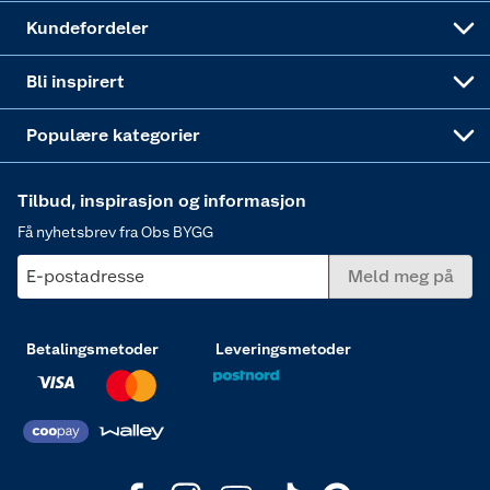
Obs BYGG Montering
Gavetips
Vindu
Kundefordeler
Annonserte varer
Hjem, rengjøring og hvitevarer
Bli inspirert
Varme
Populære kategorier
Tilbud, inspirasjon og informasjon
Få nyhetsbrev fra Obs BYGG
E-postadresse
Meld meg på
Betalingsmetoder
Leveringsmetoder