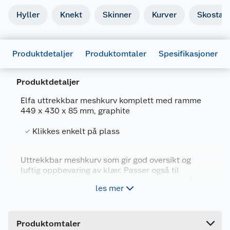
Hyller
Knekt
Skinner
Kurver
Skostati
Produktdetaljer
Produktomtaler
Spesifikasjoner
Produktdetaljer
Elfa uttrekkbar meshkurv komplett med ramme
449 x 430 x 85 mm, graphite
Generelt
Artikkelnummer
7315492641284
Klikkes enkelt på plass
Leverandørens artikkelnummer
264128
Uttrekkbar meshkurv som gir god oversikt og
Farge
GRAFITT
luftig oppbevaring av klær. Passer også til
Forpakningsmål
oppbevaring av mindre ting. Klikkes enkelt på
les mer
plass mellom to Klikk-inn-knekter. Du trenger
Bruttovekt
1.8 kg
ingen verktøy. Kombineres med Klikk-inn-knekt
40.
Høyde
9 cm
Produktomtaler
Lengde
45 cm