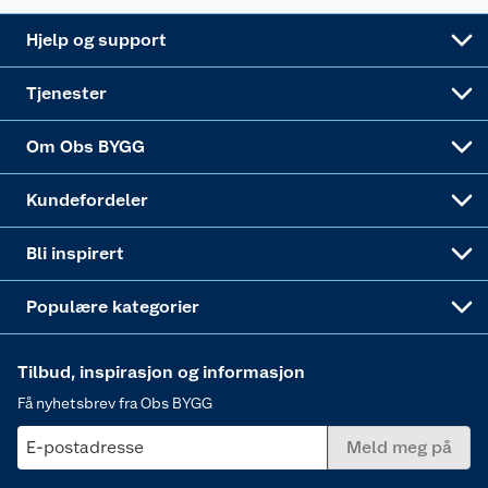
Leveringsalternativer
Nøkkelfiling
Samvirkelag
Coop Mastercard
Live-shopping
Maling
Hjelp og support
Alle tjenester
Virksomheten
Klikk og hent
DIY-prosjekter
Verktøy
Tjenester
Sponsorvirksomheten
Coop Bedriftskort
Hytte og beredskapsutstyr
Dører
Om Obs BYGG
Obs BYGG Montering
Gavetips
Vindu
Kundefordeler
Annonserte varer
Hjem, rengjøring og hvitevarer
Bli inspirert
Varme
Populære kategorier
Tilbud, inspirasjon og informasjon
Få nyhetsbrev fra Obs BYGG
E-postadresse
Meld meg på