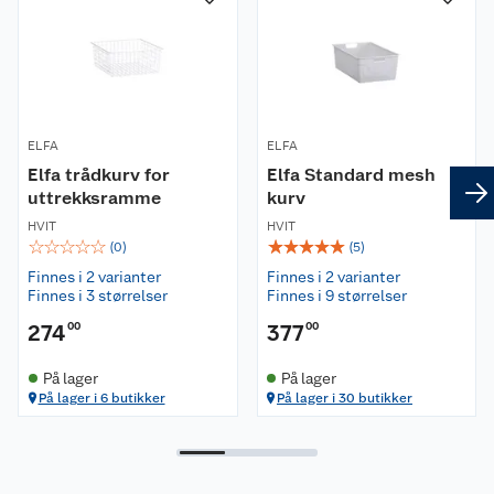
Kundeservice
Nyheter
Butikker
Våre merkevarer
ELFA
Kontakt oss
ELFA
Våre kjeder
Elfa trådkurv for
Elfa Standard mesh
uttrekksramme
kurv
Retur- og angrerett
Kjøpsvilkår
Hageinspirasjon
HVIT
HVIT
☆
☆
☆
☆
☆
☆
☆
☆
☆
☆
(
0
)
(
5
)
Reklamasjon
Personvern
Lavprisløfte
Oppussing med utemaling
Finnes i 2 varianter
Finnes i 2 varianter
Finnes i 3 størrelser
Finnes i 9 størrelser
Ofte stilte spørsmål
Cookies
Åpent kjøp
Oppussing med innemaling
274
00
377
00
Pakkesporing
Monteringstjenester
Ledige stillinger
Coop medlem
Grillens verden
Hage og utemiljø
På lager
På lager
På lager i 6 butikker
På lager i 30 butikker
Leveringstid
Leie tilhenger
Bærekraft
Retur av el-avfall
Et varmere hjem
Gulv
Betalingsalternativer
Leie verktøy
Sikkerhetsdatablad
Drive in
Tips og råd
Trelast og byggevarer