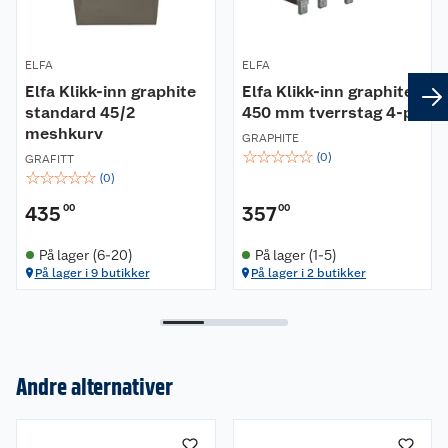
ELFA
ELFA
Elfa Klikk-inn graphite
Elfa Klikk-inn graphite
standard 45/2
450 mm tverrstag 4-pk
meshkurv
GRAPHITE
☆
☆
☆
☆
☆
(
0
)
GRAFITT
☆
☆
☆
☆
☆
(
0
)
435
00
357
00
På lager (6-20)
På lager (1-5)
På lager i 9 butikker
På lager i 2 butikker
Andre alternativer
Om oss