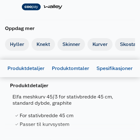
Oppdag mer
Hyller
Knekt
Skinner
Kurver
Skostati
Produktdetaljer
Produktomtaler
Spesifikasjoner
Produktdetaljer
Elfa meshkurv 45/3 for stativbredde 45 cm,
standard dybde, graphite
Generelt
Artikkelnummer
7315491453284
For stativbredde 45 cm
Leverandørens artikkelnummer
145328
Passer til kurvsystem
Farge
GRAFITT