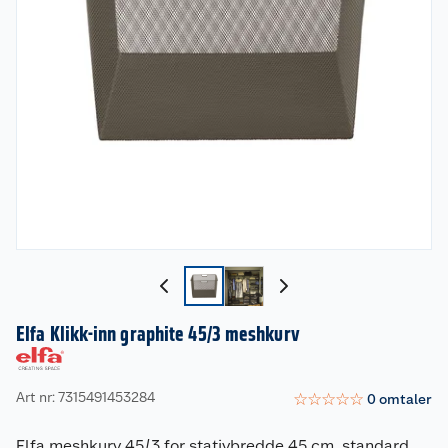
Elfa Klikk-inn graphite 45/3 meshkurv
Art nr: 7315491453284
☆
☆
☆
☆
☆
0
omtaler
Elfa meshkurv 45/3 for stativbredde 45 cm, standard