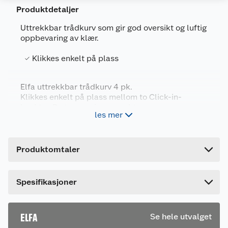
Produktdetaljer
Uttrekkbar trådkurv som gir god oversikt og luftig
oppbevaring av klær.
Generelt
Artikkelnummer
7315491662105
Klikkes enkelt på plass
Leverandørens artikkelnummer
166210
Elfa uttrekkbar trådkurv 4 pk.
Farge
HVIT
Klikkes enkelt på plass mellom to Click-in-
Forpakningsmål
knekter. Du trenger ingen verktøy.
les mer
Bruttovekt
9.04 kg
Kombineres med Click-in-knekt 40.
Høyde
28 cm
Produktomtaler
Lengde
61 cm
Bredde
44 cm
Dette produktet har ikke fått noen omtale ennå.
Spesifikasjoner
Hvis du kjøper produktet får du invitasjon til å gi
en omtale.
ELFA
Se hele utvalget