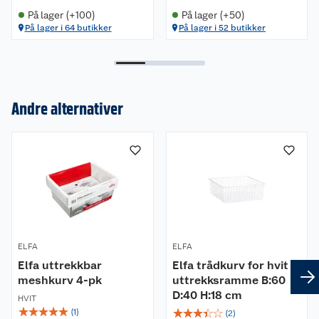
På lager (+100)
På lager (+50)
På lager i 64 butikker
På lager i 52 butikker
Andre alternativer
Om oss
Kundeservice
Nyheter
Butikker
Våre merkevarer
ELFA
Kontakt oss
ELFA
Våre kjeder
Elfa uttrekkbar
Elfa trådkurv for hvit
meshkurv 4-pk
uttrekksramme B:60
Retur- og angrerett
Kjøpsvilkår
Hageinspirasjon
D:40 H:18 cm
HVIT
☆
☆
☆
☆
☆
☆
☆
☆
☆
☆
(
1
)
(
2
)
Reklamasjon
Personvern
Lavprisløfte
Oppussing med utemaling