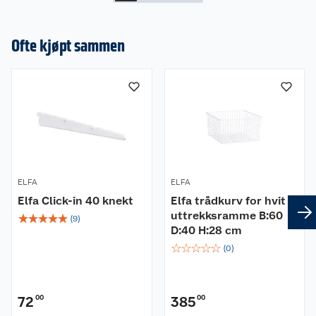
Ofte kjøpt sammen
ELFA
ELFA
Elfa Click-in 40 knekt
Elfa trådkurv for hvit
uttrekksramme B:60
☆
☆
☆
☆
☆
(
9
)
D:40 H:28 cm
☆
☆
☆
☆
☆
(
0
)
72
00
385
00