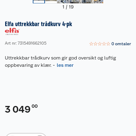
1
/
19
Elfa uttrekkbar trådkurv 4-pk
Art nr: 7315491662105
☆
☆
☆
☆
☆
0
omtaler
Uttrekkbar trådkurv som gir god oversikt og luftig
oppbevaring av klær.
-
les mer
00
3 049