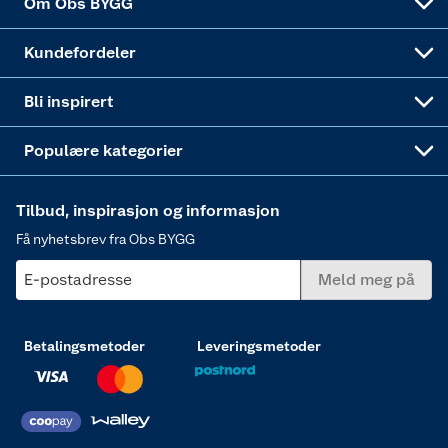
Om Obs BYGG
Obs BYGG Montering
Gavetips
Vindu
Kundefordeler
Annonserte varer
Hjem, rengjøring og hvitevarer
Bli inspirert
Varme
Populære kategorier
Tilbud, inspirasjon og informasjon
Få nyhetsbrev fra Obs BYGG
E-postadresse
Meld meg på
Betalingsmetoder
Leveringsmetoder