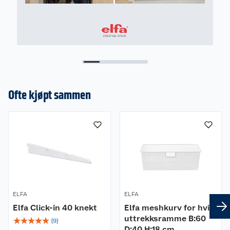
Ofte kjøpt sammen
ELFA
ELFA
Elfa Click-in 40 knekt
Elfa meshkurv for hvit
uttrekksramme B:60
☆
☆
☆
☆
☆
(
9
)
D:40 H:18 cm