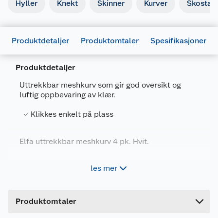
Hyller
Knekt
Skinner
Kurver
Skostati
Produktdetaljer
Produktomtaler
Spesifikasjoner
Produktdetaljer
Generelt
Uttrekkbar meshkurv som gir god oversikt og
Artikkelnummer
7315491662907
luftig oppbevaring av klær.
Leverandørens artikkelnummer
166290
Klikkes enkelt på plass
Størrelse
60.5 X 43 X 18.5 CM
Elfa uttrekkbar meshkurv 4 pk. Hvit.
Farge
HVIT
Forpakningsmål
Passer også til oppbevaring av mindre ting.
les mer
Klikkes enkelt på plass mellom to Click-in-
Bruttovekt
10.24 kg
knekter. Du trenger ingen verktøy. Kombineres
Høyde
28 cm
med Click-in-knekt 40.
Produktomtaler
Lengde
61 cm
Mål: L:605 X B:430 X H:185 MM