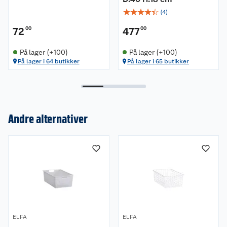
☆
☆
☆
☆
☆
(
4
)
72
00
477
00
På lager (+100)
På lager (+100)
På lager i 64 butikker
På lager i 65 butikker
Andre alternativer
Om oss
Kundeservice
Nyheter
Butikker
Våre merkevarer
ELFA
ELFA