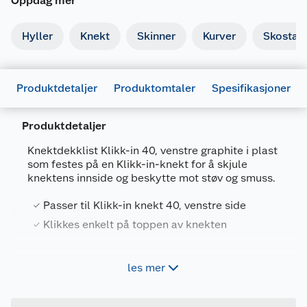
Oppdag mer
Hyller
Knekt
Skinner
Kurver
Skostati
Produktdetaljer
Produktomtaler
Spesifikasjoner
Produktdetaljer
Knektdekklist Klikk-in 40, venstre graphite i plast
som festes på en Klikk-in-knekt for å skjule
Generelt
knektens innside og beskytte mot støv og smuss.
Artikkelnummer
7315496016255
Passer til Klikk-in knekt 40, venstre side
Leverandørens artikkelnummer
601625
Klikkes enkelt på toppen av knekten
Farge
GRAFITT
Forpakningsmål
Dekklist i plast som festes på en Klikk-in-knekt
les mer
for å skjule knektens innside og beskytte mot
Bruttovekt
0.03 kg
støv og smuss. Klikkes enkelt på toppen av
Høyde
1.6 cm
knekten.