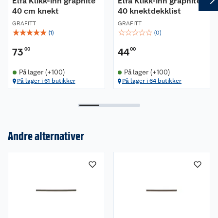
Elfa Klikk-inn graphite
Elfa Klikk-inn graphite
40 cm knekt
40 knektdekklist
GRAFITT
GRAFITT
☆
☆
☆
☆
☆
☆
☆
☆
☆
☆
(
1
)
(
0
)
73
00
44
00
På lager (+100)
På lager (+100)
På lager i 61 butikker
På lager i 64 butikker
Andre alternativer
Om oss
Kundeservice
Nyheter
Butikker
Våre merkevarer