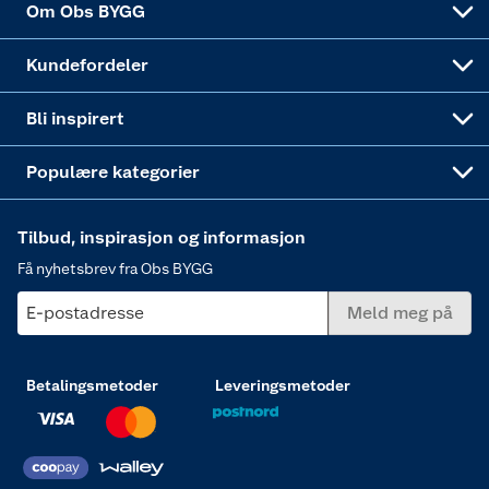
Om Obs BYGG
Obs BYGG Montering
Gavetips
Vindu
Kundefordeler
Annonserte varer
Hjem, rengjøring og hvitevarer
Bli inspirert
Varme
Populære kategorier
Tilbud, inspirasjon og informasjon
Få nyhetsbrev fra Obs BYGG
E-postadresse
Meld meg på
Betalingsmetoder
Leveringsmetoder