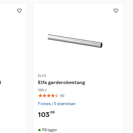
ELFA
t
Elfa garderobestang
SØLV
☆
☆
☆
☆
☆
(
6
)
Finnes i 5 størrelser
00
103
På lager