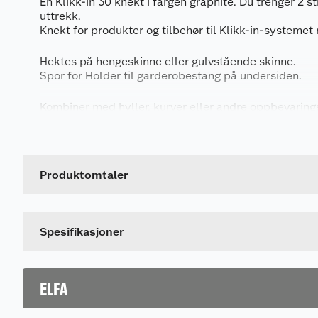
En Klikk-in 30 knekt i fargen graphite. Du trenger 2 stk
uttrekk.
Knekt for produkter og tilbehør til Klikk-in-system
Hektes på hengeskinne eller gulvstående skinne.
Spor for Holder til garderobestang på undersiden.
Kombiner med hyller, kurver eller andre oppbevarin
uttrekkbar skohylle.
Generelt
Artikkelnummer
Leverandørens artikkelnummer
Produktomtaler
Farge
Dette produktet har ikke fått noen omtale ennå. Hvis d
Spesifikasjoner
ELFA