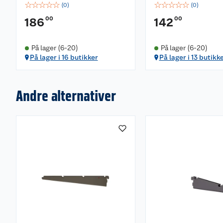
☆
☆
☆
☆
☆
☆
☆
☆
☆
☆
(
0
)
(
0
)
00
00
186
142
På lager (6-20)
På lager (6-20)
På lager i 16 butikker
På lager i 13 butikk
Andre alternativer