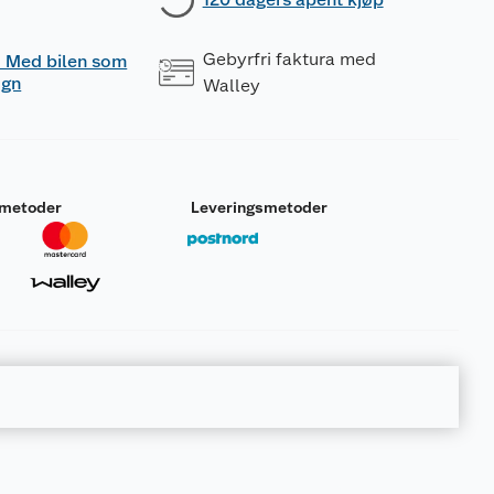
Gebyrfri faktura med
 - Med bilen som
ogn
Walley
smetoder
Leveringsmetoder