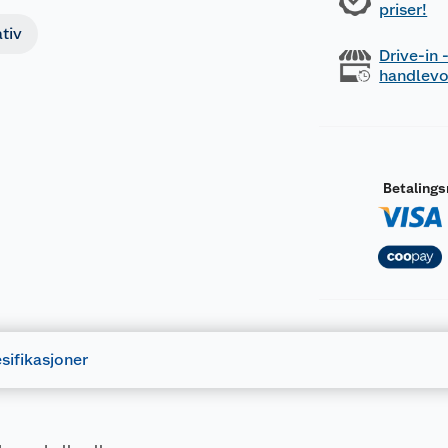
priser!
tiv
Drive-in
handlev
Betaling
sifikasjoner