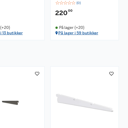
☆
☆
☆
☆
☆
(
0
)
00
220
 (+20)
På lager (+20)
i 13 butikker
På lager i 59 butikker