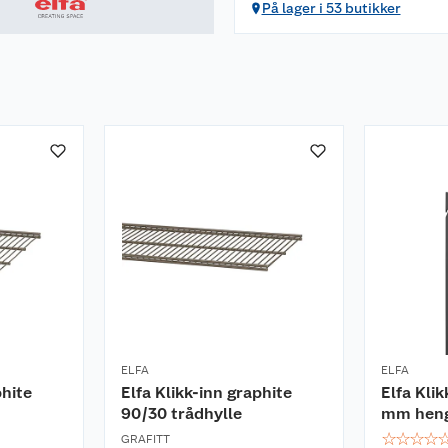
På lager i 53 butikker
ELFA
ELFA
phite
Elfa Klikk-inn graphite
Elfa Kli
90/30 trådhylle
mm heng
☆
☆
☆
☆
GRAFITT