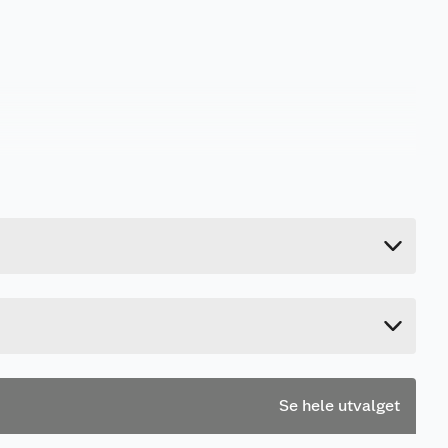
0.23 kg
5.5 cm
32 cm
1.4 cm
Se hele utvalget