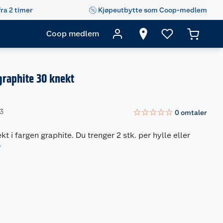
fra 2 timer
Kjøpeutbytte som Coop-medlem
Coop medlem
 graphite 30 knekt
☆
☆
☆
☆
☆
53
0
omtaler
kt i fargen graphite. Du trenger 2 stk. per hylle eller
r