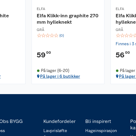
ELFA
ELFA
hite
Elfa Klikk-inn graphite 270
Elfa Klik
mm hylleknekt
hyllekne
GRÅ
GRÅ
☆
☆
☆
☆
☆
☆
☆
☆
☆
(
0
)
Finnes i 3 
00
00
59
56
På lager (6-20)
På lager
r
På lager i 6 butikker
På lager 
Obs BYGG
Kundefordeler
Bli inspirert
Po
ka
ss
Lavprisløfte
Hageinspirasjon