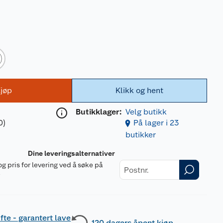
jøp
Klikk og hent
Butikklager:
Velg butikk
0)
På lager i 23
butikker
Dine leveringsalternativer
og pris for levering ved å søke på
r
fte - garantert lave
120 dagers åpent kjøp