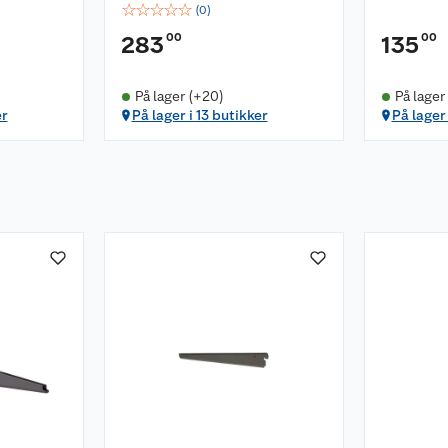
☆
☆
☆
☆
☆
(
0
)
00
00
283
135
På lager (+20)
På lager
er
På lager i 13 butikker
På lager 