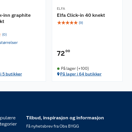
ELFA
k-inn graphite
Elfa Click-in 40 knekt
kt
☆
☆
☆
☆
☆
(
9
)
☆
(
0
)
størrelser
00
72
På lager (+100)
i 5 butikker
På lager i 64 butikker
pulære
Tilbud, inspirasjon og informasjon
tegorier
Få nyhetsbrev fra Obs BYGG