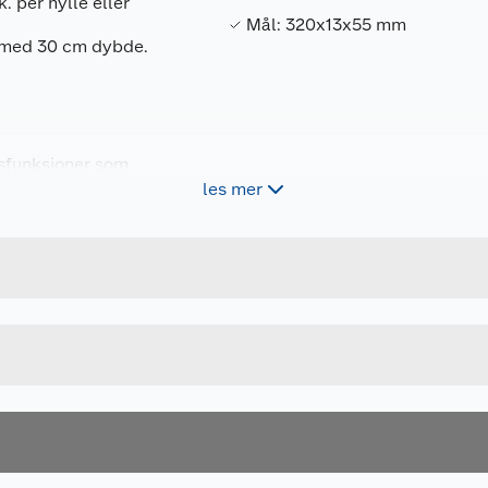
. per hylle eller
Mål: 320x13x55 mm
et med 30 cm dybde.
gsfunksjoner som
les mer
Forpakningsmål
7315494113253
Bruttovekt
411325
Høyde
GRAFITT
Lengde
u kjøper produktet får du invitasjon til å gi en omtale.
Bredde