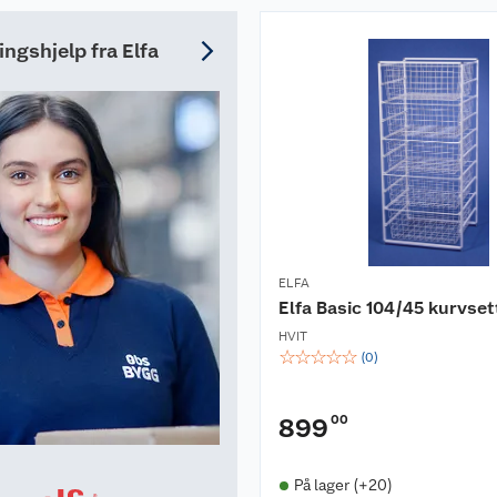
ingshjelp fra Elfa
ELFA
Elfa Basic 104/45 kurvset
HVIT
☆
☆
☆
☆
☆
(
0
)
00
899
På lager (+20)