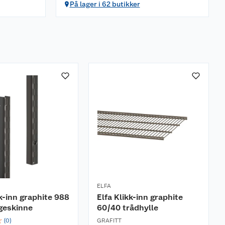
På lager i 62 butikker
ELFA
kk-inn graphite 988
Elfa Klikk-inn graphite
eskinne
60/40 trådhylle
☆
(
0
)
GRAFITT