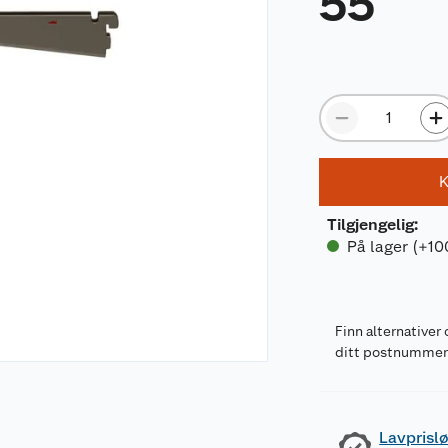
55
K
Tilgjengelig
:
På lager (+10
Finn alternativer 
ditt postnumme
Lavprislø