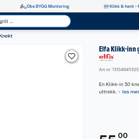
Obs BYGG Montering
Klikk & hent - 
Knekt
Elfa Klikk-inn
Art nr: 73154941132
En Klikk-in 30 kne
uttrekk.
-
les me
00