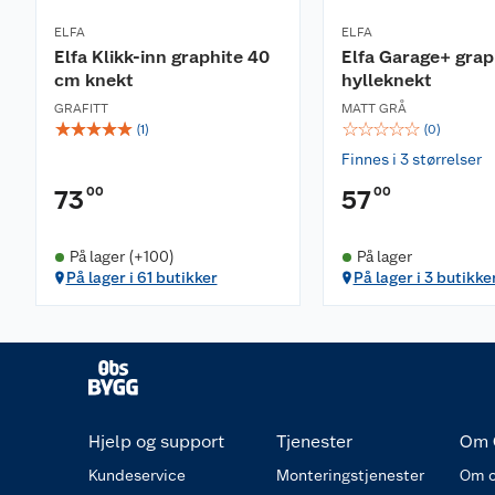
ELFA
ELFA
Elfa Klikk-inn graphite 40
Elfa Garage+ grap
cm knekt
hylleknekt
GRAFITT
MATT GRÅ
☆
☆
☆
☆
☆
☆
☆
☆
☆
☆
(
1
)
(
0
)
Finnes i 3 størrelser
00
00
73
57
På lager (+100)
På lager
På lager i 61 butikker
På lager i 3 butikke
Hjelp og support
Tjenester
Om 
Kundeservice
Monteringstjenester
Om o