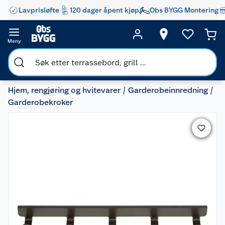
Lavprisløfte
120 dager åpent kjøp
Obs BYGG Montering
Meny
Hjem, rengjøring og hvitevarer
Garderobeinnredning
Garderobekroker