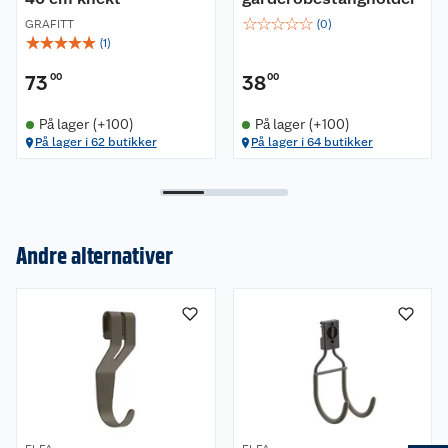
☆
☆
☆
☆
☆
GRAFITT
(
0
)
☆
☆
☆
☆
☆
(
1
)
73
00
38
00
På lager (+100)
På lager (+100)
På lager i 62 butikker
På lager i 64 butikker
Andre alternativer
Om oss
Kundeservice
Nyheter
Butikker
Våre merkevarer
Kontakt oss
Våre kjeder