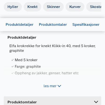
Hyller
Knekt
Skinner
Kurver
Skostati
Produktdetaljer
Produktomtaler
Spesifikasjoner
Produktdetaljer
Elfa krokrekke for knekt Klikk-in 40, med 5 kroker,
graphite
Generelt
Artikkelnummer
7315494734250
Med 5 kroker
Leverandørens artikkelnummer
473425
Farge: graphite
Oppheng av jakker, genser, hatter etc
Farge
GRAFITT
Forpakningsmål
les mer
Krokrekke med 5 kroker for praktisk oppheng av
Bruttovekt
0.28 kg
belter, skjerf og jakker. Monteres på siden av
Klikk-in-knekt 40.
Høyde
3.6 cm
Produktomtaler
Lengde
41.7 cm