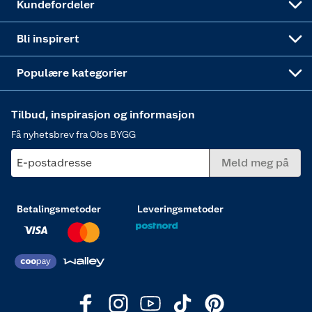
Kundefordeler
Annonserte varer
Hjem, rengjøring og hvitevarer
Bli inspirert
Varme
Populære kategorier
Tilbud, inspirasjon og informasjon
Få nyhetsbrev fra Obs BYGG
E-postadresse
Meld meg på
Betalingsmetoder
Leveringsmetoder