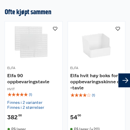
Ofte kjøpt sammen
ELFA
ELFA
Elfa 90
Elfa hvit høy boks for
oppbevaringstavle
oppbevaringsskinne og
-tavle
HVIT
☆
☆
☆
☆
☆
☆
☆
☆
☆
☆
(
1
)
(
1
)
Finnes i 2 varianter
Finnes i 2 størrelser
382
00
54
00
På lager
På lager (+20)