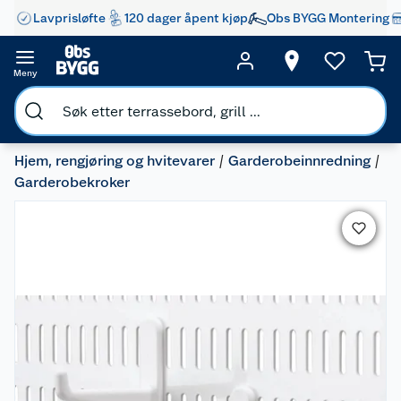
Lavprisløfte
120 dager åpent kjøp
Obs BYGG Montering
Meny
Hjem, rengjøring og hvitevarer
Garderobeinnredning
Garderobekroker