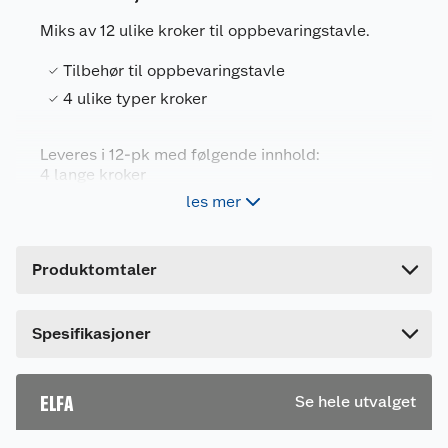
Miks av 12 ulike kroker til oppbevaringstavle.
Tilbehør til oppbevaringstavle
Generelt
4 ulike typer kroker
Artikkelnummer
7315494793103
Leverandørens artikkelnummer
479310
Leveres i 12-pk med følgende innhold:
4 lange kroker
Forpakningsmål
3 runde kroker
les mer
3 små kroker
Bruttovekt
0.06 kg
2 sirkelkroker
Høyde
2.6 cm
Produktomtaler
Lengde
17.2 cm
Bredde
12.5 cm
Dette produktet har ikke fått noen omtale ennå.
Spesifikasjoner
Hvis du kjøper produktet får du invitasjon til å gi
en omtale.
ELFA
Se hele utvalget