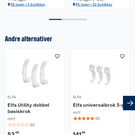
På lager i 3 butikker
På lager i 32 butikker
Andre alternativer
Om oss
Kundeservice
Nyheter
Butikker
Våre merkevarer
Kontakt oss
Våre kjeder
ELFA
ELFA
Retur- og angrerett
Kjøpsvilkår
Hageinspirasjon
Elfa Utility dobbel
Elfa universalkrok 3-pk
basiskrok
Reklamasjon
Personvern
HVIT
Lavprisløfte
Oppussing med utemaling
☆
☆
☆
☆
☆
(
2
)
HVIT
☆
☆
☆
☆
☆
(
0
)
Ofte stilte spørsmål
Cookies
Åpent kjøp
Oppussing med innemaling
52
00
141
00