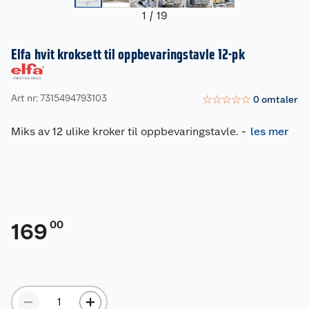
1
/
19
Elfa hvit kroksett til oppbevaringstavle 12-pk
Art nr: 7315494793103
☆
☆
☆
☆
☆
0
omtaler
Miks av 12 ulike kroker til oppbevaringstavle.
-
les mer
00
169