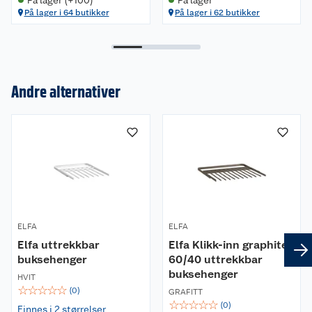
På lager i 64 butikker
På lager i 62 butikker
Andre alternativer
Om oss
Kundeservice
Nyheter
Butikker
Våre merkevarer
Kontakt oss
Våre kjeder
ELFA
ELFA
Elfa uttrekkbar
Elfa Klikk-inn graphite
Retur- og angrerett
Kjøpsvilkår
Hageinspirasjon
buksehenger
60/40 uttrekkbar
buksehenger
HVIT
Reklamasjon
Personvern
Lavprisløfte
Oppussing med utemaling
☆
☆
☆
☆
☆
(
0
)
GRAFITT
☆
☆
☆
☆
☆
(
0
)
Finnes i 2 størrelser