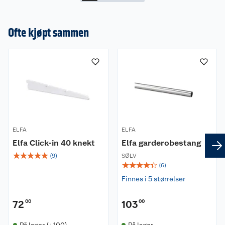
Ofte kjøpt sammen
ELFA
ELFA
Elfa Click-in 40 knekt
Elfa garderobestang
☆
☆
☆
☆
☆
(
9
)
SØLV
☆
☆
☆
☆
☆
(
6
)
Finnes i 5 størrelser
72
00
103
00
På lager (+100)
På lager