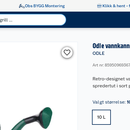
Obs BYGG Montering
Klikk & hent - 
Odle vannkann
ODLE
Art nr: 8595096936
Retro-designet va
spredertut i sort 
Valgt størrelse
:
1
10 L