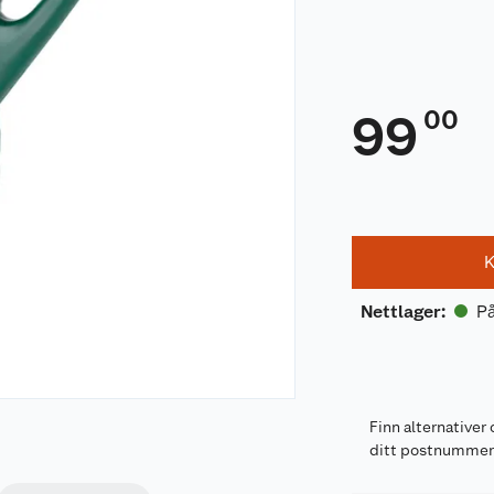
00
99
K
På
Nettlager
:
Finn alternativer 
ditt postnumme