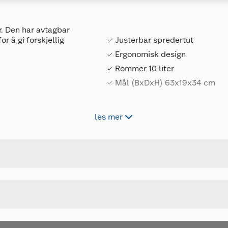
r. Den har avtagbar
or å gi forskjellig
Justerbar spredertut
Ergonomisk design
Rommer 10 liter
Mål (BxDxH) 63x19x34 cm
les mer
Forpakningsmål
8595096936729
Bruttovekt
6500034176
Høyde
10 L
Lengde
MØRK GRØNN
Bredde