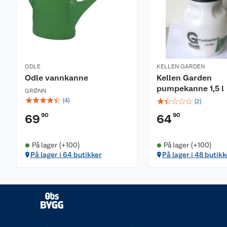
ODLE
KELLEN GARDEN
Odle vannkanne
Kellen Garden
pumpekanne 1,5 l
GRØNN
☆
☆
☆
☆
☆
☆
☆
☆
☆
☆
(
4
)
(
2
)
90
90
69
64
På lager (+100)
På lager (+100)
På lager i 64 butikker
På lager i 48 butikk