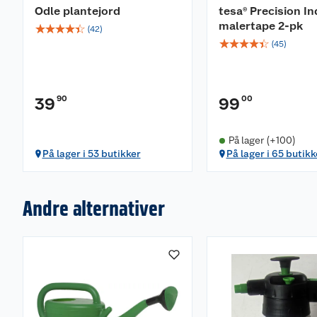
Odle plantejord
tesa® Precision I
malertape 2-pk
☆
☆
☆
☆
☆
(
42
)
☆
☆
☆
☆
☆
(
45
)
90
00
39
99
På lager (+100)
På lager i 53 butikker
På lager i 65 butikk
Andre alternativer