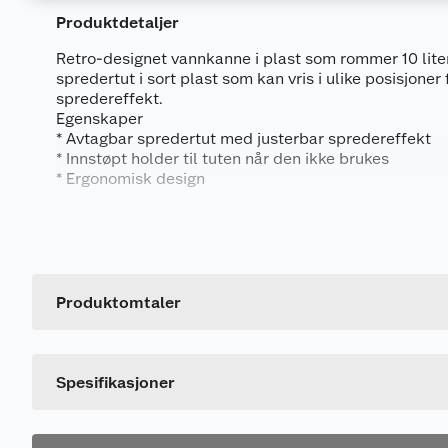
Produktdetaljer
Retro-designet vannkanne i plast som rommer 10 lite
spredertut i sort plast som kan vris i ulike posisjoner f
spredereffekt.
Egenskaper
* Avtagbar spredertut med justerbar spredereffekt
* Innstøpt holder til tuten når den ikke brukes
* Ergonomisk design
Spesifikasjoner
Generelt
Artikkelnummer
Matreiale: plast
Mål (BxDxH) 63x19x34 cm
Leverandørens artikkelnummer
Produktomtaler
Rommer 10 liter.
Størrelse
Farge
Spesifikasjoner