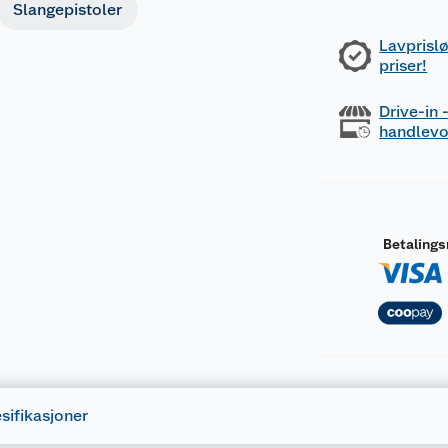
Slangepistoler
Lavprislø
priser!
Drive-in
handlev
Betaling
sifikasjoner