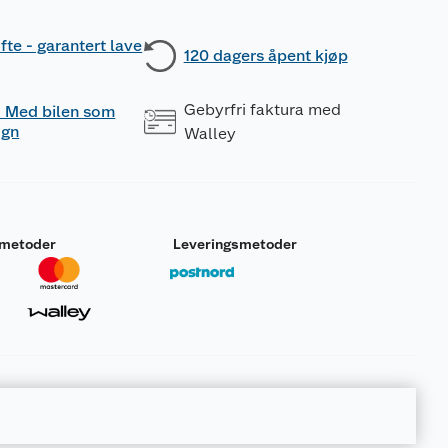
fte - garantert lave
120 dagers åpent kjøp
Gebyrfri faktura med
 - Med bilen som
ogn
Walley
smetoder
Leveringsmetoder