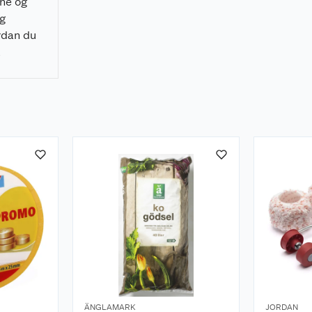
rne og
ig
rdan du
å
 raskt, og
nelt
ÄNGLAMARK
JORDAN