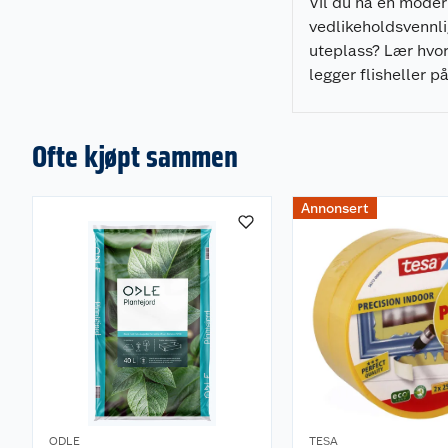
Vil du ha en mode
vedlikeholdsvennl
uteplass? Lær hvo
legger flisheller p
pidestaller enkelt,
som gir et profesjo
resultat.
Ofte kjøpt sammen
Annonsert
ODLE
TESA