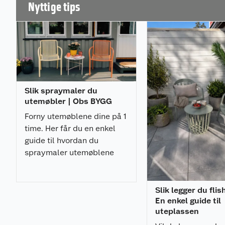
Nyttige tips
Slik spraymaler du
utemøbler | Obs BYGG
Forny utemøblene dine på 1
time. Her får du en enkel
guide til hvordan du
spraymaler utemøblene
med et profesjonelt
resultat.
Slik legger du flis
En enkel guide til
uteplassen