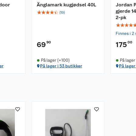
ndoor
Änglamark kugjødsel 40L
Jordan P
gjerde 1
☆
☆
☆
☆
☆
(
19
)
2-pk
☆
☆
☆
☆
Finnes i 2 
90
00
69
175
På lager (+100)
På lager
er
På lager i 53 butikker
På lager