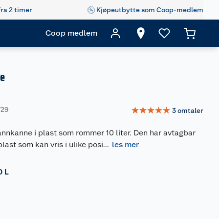
fra 2 timer
Kjøpeutbytte som Coop-medlem
Coop medlem
e
☆
☆
☆
☆
☆
729
3
omtaler
nnkanne i plast som rommer 10 liter. Den har avtagbar
plast som kan vris i ulike posi
...
les mer
0 L