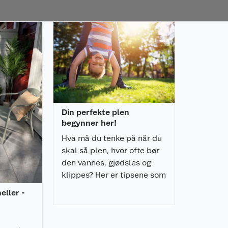
Din perfekte plen
begynner her!
Hva må du tenke på når du
skal så plen, hvor ofte bør
den vannes, gjødsles og
klippes? Her er tipsene som
gjør hagelivet enda bedre.
heller -