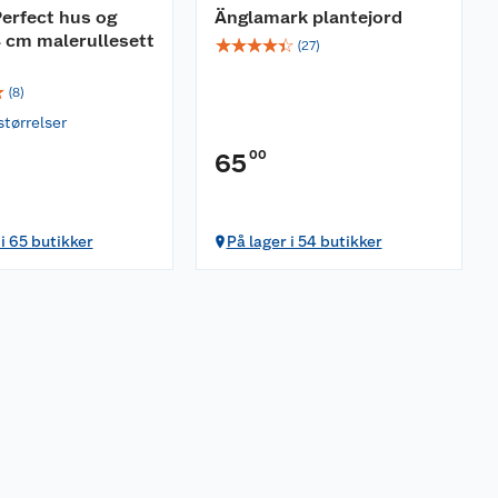
erfect hus og
Änglamark plantejord
4 cm malerullesett
☆
☆
☆
☆
☆
(
27
)
☆
(
8
)
størrelser
00
65
 i 65 butikker
På lager i 54 butikker