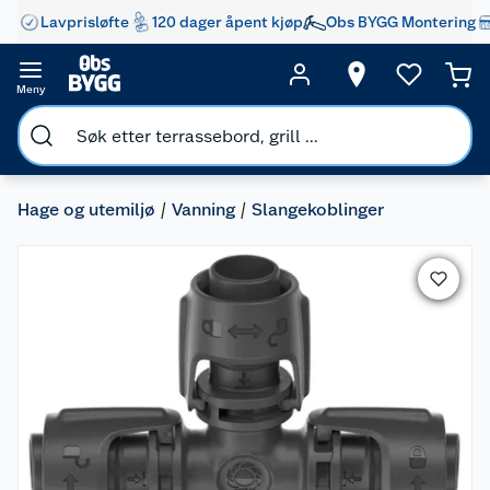
Lavprisløfte
120 dager åpent kjøp
Obs BYGG Montering
Meny
Hage og utemiljø
Vanning
Slangekoblinger