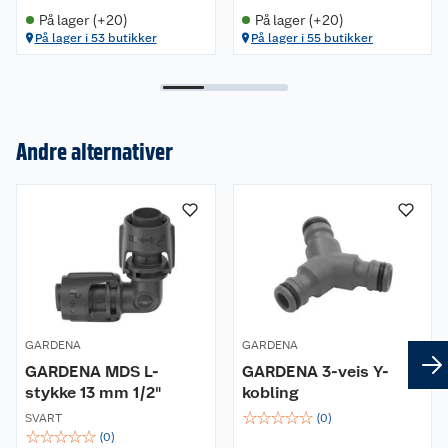
På lager (+20)
På lager (+20)
På lager i 53 butikker
På lager i 55 butikker
Andre alternativer
Om oss
Kundeservice
Nyheter
Butikker
Våre merkevarer
Kontakt oss
Våre kjeder
GARDENA
GARDENA
Retur- og angrerett
Kjøpsvilkår
Hageinspirasjon
GARDENA MDS L-
GARDENA 3-veis Y-
stykke 13 mm 1/2"
kobling
Reklamasjon
Personvern
Lavprisløfte
Oppussing med utemaling
☆
☆
☆
☆
☆
SVART
(
0
)
☆
☆
☆
☆
☆
(
0
)
Ofte stilte spørsmål
Cookies
Åpent kjøp
Oppussing med innemaling