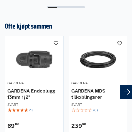
Ofte kjøpt sammen
GARDENA
GARDENA
GARDENA Endeplugg
GARDENA MDS
13mm 1/2"
tilkoblingsrør
SVART
SVART
☆
☆
☆
☆
☆
☆
☆
☆
☆
☆
(
1
)
(
0
)
69
00
239
00