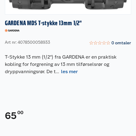
GARDENA MDS T-stykke 13mm 1/2"
Art nr: 4078500058933
☆
☆
☆
☆
☆
0
omtaler
T-Stykke 13 mm (1/2") fra GARDENA er en praktisk
kobling for forgrening av 13 mm tilførselsrør og
dryppvanningsrør. De t
...
les mer
00
65