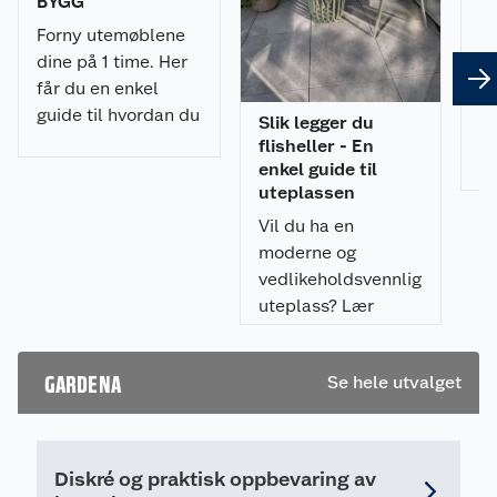
BYGG
b
Forny utemøblene
H
dine på 1 time. Her
nå
får du en enkel
hv
guide til hvordan du
Slik legger du
va
spraymaler
flisheller - En
kl
utemøblene med et
enkel guide til
ti
uteplassen
profesjonelt
ha
resultat.
Vil du ha en
be
moderne og
vedlikeholdsvennlig
uteplass? Lær
hvordan du legger
flisheller på
GARDENA
Se hele utvalget
pidestaller enkelt,
raskt, og som gir et
profesjonelt
resultat.
Diskré og praktisk oppbevaring av