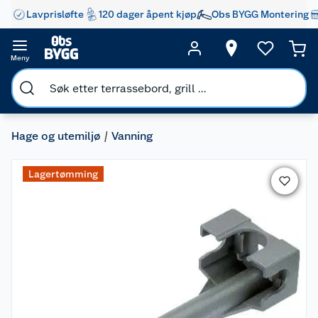
Lavprisløfte
120 dager åpent kjøp
Obs BYGG Montering
Meny
Hage og utemiljø
Vanning
Lagertømming