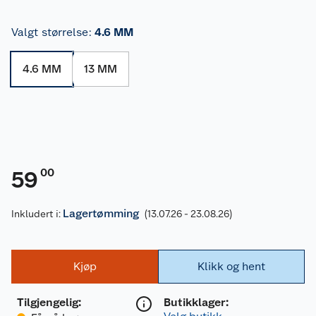
Valgt størrelse
:
4.6 MM
4.6 MM
13 MM
00
59
Lagertømming
Inkludert i:
(13.07.26 - 23.08.26)
Kjøp
Klikk og hent
Tilgjengelig
:
Butikklager: