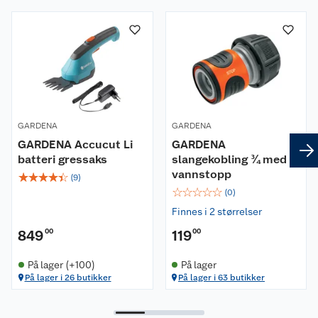
GARDENA
GARDENA
GARDENA Accucut Li
GARDENA
batteri gressaks
slangekobling ¾ med
vannstopp
☆
☆
☆
☆
☆
(
9
)
☆
☆
☆
☆
☆
(
0
)
Finnes i 2 størrelser
849
00
119
00
På lager (+100)
På lager
På lager i 26 butikker
På lager i 63 butikker