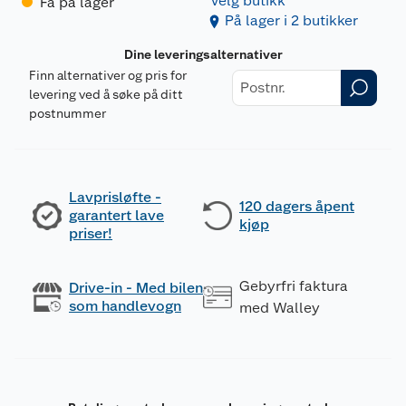
Velg butikk
Få på lager
På lager i 2 butikker
Dine leveringsalternativer
Finn alternativer og pris for
levering ved å søke på ditt
postnummer
Lavprisløfte -
120 dagers åpent
garantert lave
kjøp
priser!
Gebyrfri faktura
Drive-in - Med bilen
som handlevogn
med Walley