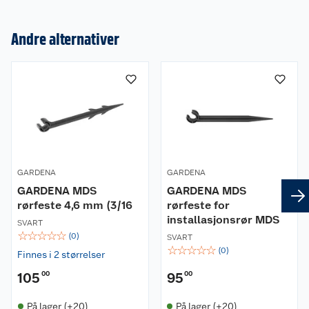
Andre alternativer
Om oss
Kundeservice
Nyheter
Butikker
Våre merkevarer
Kontakt oss
Våre kjeder
GARDENA
GARDENA
GARDENA MDS
GARDENA MDS
Retur- og angrerett
Kjøpsvilkår
Hageinspirasjon
rørfeste 4,6 mm (3/16
rørfeste for
installasjonsrør MDS
SVART
Reklamasjon
Personvern
Lavprisløfte
Oppussing med utemaling
☆
☆
☆
☆
☆
(
0
)
SVART
☆
☆
☆
☆
☆
(
0
)
Finnes i 2 størrelser
Ofte stilte spørsmål
Cookies
Åpent kjøp
Oppussing med innemaling
105
00
95
00
Pakkesporing
Monteringstjenester
Ledige stillinger
Coop medlem
Grillens verden
Hage og utemiljø
På lager (+20)
På lager (+20)