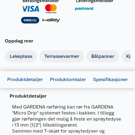
Betalingsmetoder
Leveringsmetoder
Oppdag mer
Lekeplass
Terrassevarmer
Bålpanner
Kjø
Produktdetaljer
Produktomtaler
Spesifikasjoner
Produktdetaljer
Generelt
Med GARDENA rørføring kan rør fra GARDENA
Artikkelnummer
4078500832700
"Micro Drip" systemet festes i bakken. I tillegg
gjør rørføringen det mulig å feste en sprøytedyse
Leverandørens artikkelnummer
901162501
i 13 mm (1/2") tilkoblingsrøret.
Sammen med T-skjøt for sprøytedyser og
Størrelse
4.6 MM