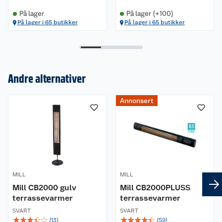
På lager
På lager (+100)
På lager i 65 butikker
På lager i 65 butikker
Andre alternativer
Om oss
Annonsert
Kundeservice
Nyheter
Butikker
Våre merkevarer
Kontakt oss
Våre kjeder
MILL
MILL
Retur- og angrerett
Kjøpsvilkår
Hageinspirasjon
Mill CB2000 gulv
Mill CB2000PLUSS
terrassevarmer
terrassevarmer
Reklamasjon
Personvern
Lavprisløfte
Oppussing med utemaling
SVART
SVART
☆
☆
☆
☆
☆
☆
☆
☆
☆
☆
(
13
)
(
59
)