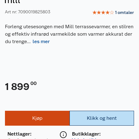
Art nr: 7090019825803
☆
☆
☆
☆
☆
1
omtaler
Forleng utesesongen med Mill terrassevarmer, en stilren
og effektiv infrarød varmekilde som varmer akkurat der
du trenge
...
les mer
00
1 899
Kjøp
Klikk og hent
Nettlager
:
Butikklager: