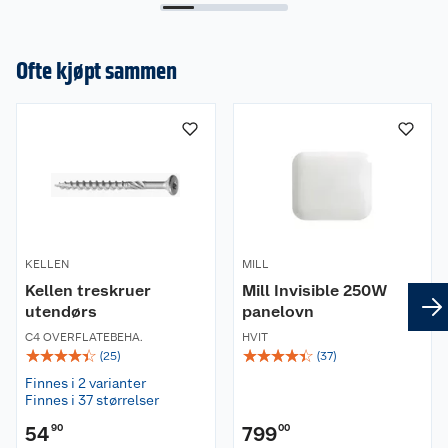
Ofte kjøpt sammen
KELLEN
MILL
Kellen treskruer
Mill Invisible 250W
utendørs
panelovn
C4 OVERFLATEBEHA.
HVIT
☆
☆
☆
☆
☆
☆
☆
☆
☆
☆
(
25
)
(
37
)
Finnes i 2 varianter
Finnes i 37 størrelser
54
90
799
00