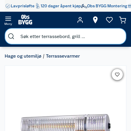
Lavprisløfte
120 dager åpent kjøp
Obs BYGG Montering
Meny
Hage og utemiljø
Terrassevarmer