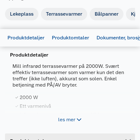
Lekeplass
Terrassevarmer
Bålpanner
Kjø
Produktdetaljer
Produktomtaler
Dokumenter, brosj
Produktdetaljer
Mill infrarød terrassevarmer på 2000W. Svært
effektiv terrassevarmer som varmer kun det den
treffer (ikke luften), akkurat som solen. Enkel
betjening med PÅ/AV bryter.
2000 W
Generelt
Ett varmenivå
Artikkelnummer
7090019823328
Infrarød - svært effektiv varmekilde
les mer
Leverandørens artikkelnummer
CB2000GT
Enkel betjening
Forpakningsmål
Brukermanual