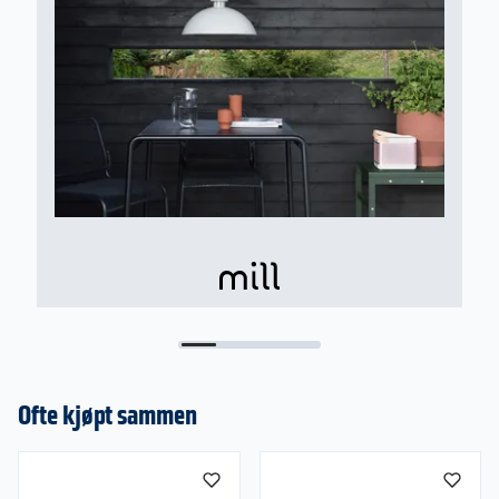
hvordan du skal montere den. Bruksanvisningen
kan du også laste ned ved å klikke på knappen
nedenfor.
Størrelse:
BxDxH 595x162x150mm
Her sikrer du god varme utenfor om vår og høst,
samtidig som terassevarmeren tar beskjedent
med plass.
Leveringsomfang
Veggbrakett og skruer
Ofte kjøpt sammen