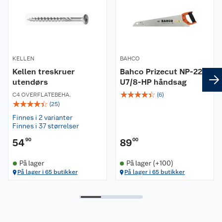
KELLEN
BAHCO
Kellen treskruer
Bahco Prizecut NP-22-
utendørs
U7/8-HP håndsag
☆
☆
☆
☆
☆
C4 OVERFLATEBEHA.
(
6
)
☆
☆
☆
☆
☆
(
25
)
Finnes i 2 varianter
Finnes i 37 størrelser
54
90
89
00
På lager
På lager (+100)
På lager i 65 butikker
På lager i 65 butikker