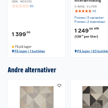
interiørmaling
GRÅ
,
160X230
☆
☆
☆
☆
☆
(
0
)
C-BASE
,
9 LITER
☆
☆
☆
☆
☆
(
11
)
Finnes i 5 varianter
Finnes i 2 størrelser
stk
00
1 249
00
1 399
(
138
per liter
)
78
Få på lager
På lager i 1 butikker
På lager i 63 butikk
Andre alternativer