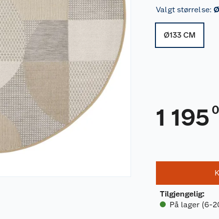
Valgt størrelse
:
Ø
Ø133 CM
1 195
K
Tilgjengelig
:
På lager (6-2