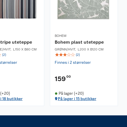
BOHEM
tripe uteteppe
Bohem plast uteteppe
E/HVIT
,
L150 X B80 CM
GRØNN/HVIT
,
L200 X B120 CM
☆
☆
☆
☆
☆
☆
(
2
)
(
2
)
størrelser
Finnes i 2 størrelser
00
159
 (+20)
På lager (+20)
i 18 butikker
På lager i 15 butikker