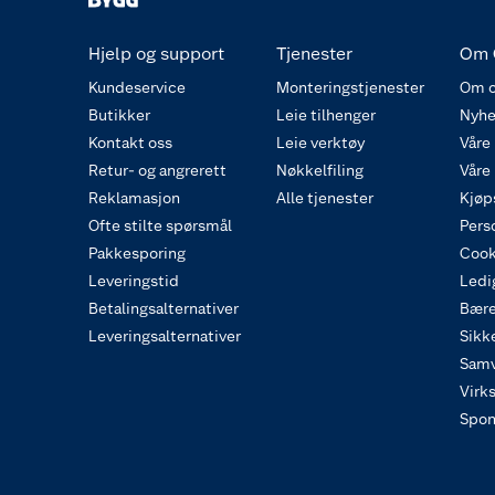
Hjelp og support
Tjenester
Om 
Kundeservice
Monteringstjenester
Om o
Butikker
Leie tilhenger
Nyhe
Kontakt oss
Leie verktøy
Våre
Retur- og angrerett
Nøkkelfiling
Våre
Reklamasjon
Alle tjenester
Kjøp
Ofte stilte spørsmål
Pers
Pakkesporing
Cook
Leveringstid
Ledig
Betalingsalternativer
Bære
Leveringsalternativer
Sikk
Samv
Virk
Spon