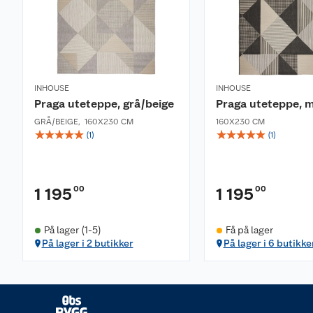
INHOUSE
INHOUSE
Praga uteteppe, grå/beige
Praga uteteppe, 
GRÅ/BEIGE
,
160X230 CM
160X230 CM
☆
☆
☆
☆
☆
☆
☆
☆
☆
☆
(
1
)
(
1
)
00
00
1 195
1 195
På lager (1-5)
Få på lager
På lager i 2 butikker
På lager i 6 butikke