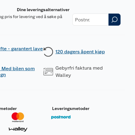
Dine leveringsalternativer
og pris for levering ved å søke på
r
fte - garantert lave
120 dagers åpent kjøp
Gebyrfri faktura med
 - Med bilen som
ogn
Walley
smetoder
Leveringsmetoder