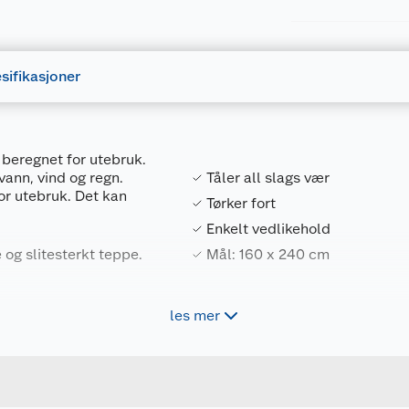
sifikasjoner
beregnet for utebruk.
vann, vind og regn.
Tåler all slags vær
for utebruk. Det kan
Tørker fort
Enkelt vedlikehold
 og slitesterkt teppe.
Mål: 160 x 240 cm
les mer
Forpakningsmål
7027120250958
Bruttovekt
el, skrubb lett med en
25095
Høyde