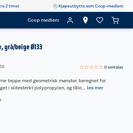
fra 2 timer
Kjøpeutbytte som Coop-medlem
Coop medlem
, grå/beige Ø133
☆
☆
☆
☆
☆
958
0
omtaler
rne teppe med geometrisk mønster, beregnet for
get i slitesterkt polypropylen, og tåle
...
les mer
e