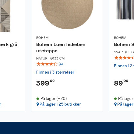
BOHEM
BOHEM
mørk grå
Bohem Loen fiskeben
Bohem S
uteteppe
SVART/BEIG
☆
☆
☆
☆
NATUR
,
Ø133 CM
☆
☆
☆
☆
☆
(
4
)
Finnes i 2 
Finnes i 3 størrelser
00
00
399
89
På lager (+20)
På lager
r
På lager i 25 butikker
På lager 