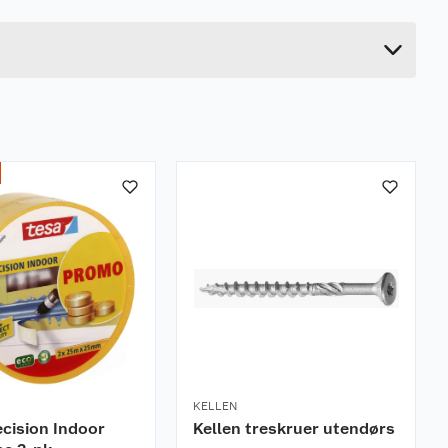
133 cm
10 cm
KELLEN
ecision Indoor
Kellen treskruer utendørs