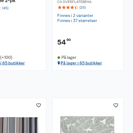
pe 2-pk
C4 OVERFLATEBEHA.
☆
☆
☆
☆
☆
☆
(
25
)
(
45
)
Finnes i 2 varianter
Finnes i 37 størrelser
90
54
 (+100)
På lager
 i 65 butikker
På lager i 65 butikker