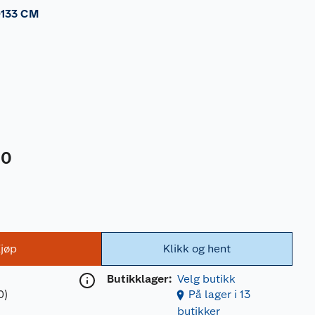
133 CM
00
jøp
Klikk og hent
Butikklager:
Velg butikk
0)
På lager i 13
butikker