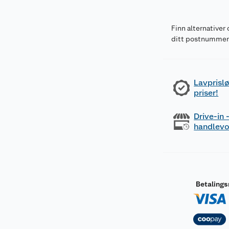
Finn alternativer 
ditt postnumme
Lavprislø
priser!
Drive-in
handlev
Betaling