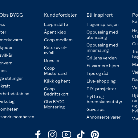
Obs BYGG
Kundefordeler
Bli inspirert
Po
ka
ss
Lavprisløfte
Hageinspirasjon
Ha
ter
Åpent kjøp
Oppussing med
ut
utemaling
 merkevarer
Coop medlem
Gu
Oppussing med
 kjeder
Retur av el-
innemaling
Tre
avfall
svilkår
by
Grillens verden
Drive in
onvern
Ma
Et varmere hjem
Coop
ies
Ve
Mastercard
Tips og råd
e stillinger
Dø
Klikk og hent
Live-shopping
kraft
Vi
Coop
DIY-prosjekter
erhetsdatablad
Bedriftskort
Hj
Hytte og
re
irkelag
Obs BYGG
beredskapsutstyr
og
Montering
somheten
Gavetips
hv
sorvirksomheten
Annonserte varer
Va