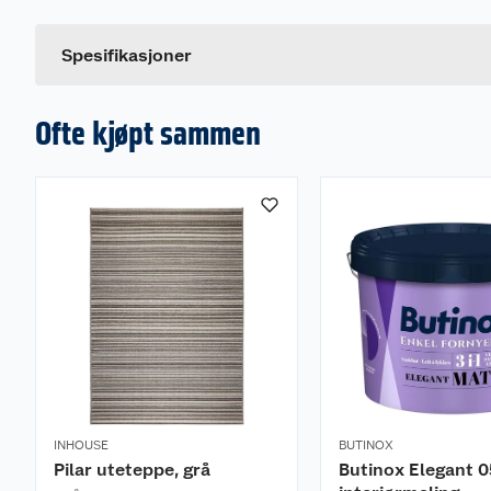
Størrelse
Dette produktet har ikke fått noen omtale ennå. Hvis d
Farge
Spesifikasjoner
Ofte kjøpt sammen
INHOUSE
BUTINOX
Pilar uteteppe, grå
Butinox Elegant 