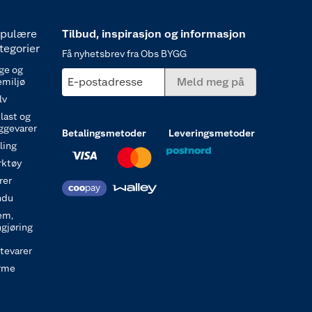
pulære
Tilbud, inspirasjon og informasjon
tegorier
Få nyhetsbrev fra Obs BYGG
ge og
E-postadresse
Meld meg på
emiljø
lv
last og
ggevarer
Betalingsmetoder
Leveringsmetoder
ling
rktøy
rer
ndu
em,
ngjøring
itevarer
rme