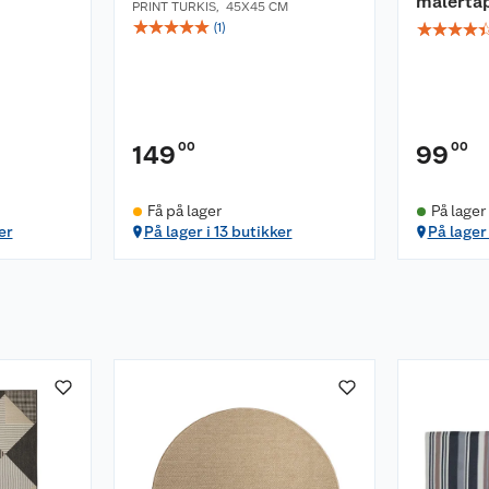
malerta
PRINT TURKIS
,
45X45 CM
☆
☆
☆
☆
☆
☆
☆
☆
☆
(
1
)
00
00
149
99
Få på lager
På lager
er
På lager i 13 butikker
På lager