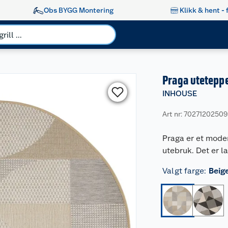
Obs BYGG Montering
Klikk & hent - 
Praga uteteppe
INHOUSE
Art nr: 7027120250
Praga er et mode
utebruk. Det er la
Valgt farge
:
Beig