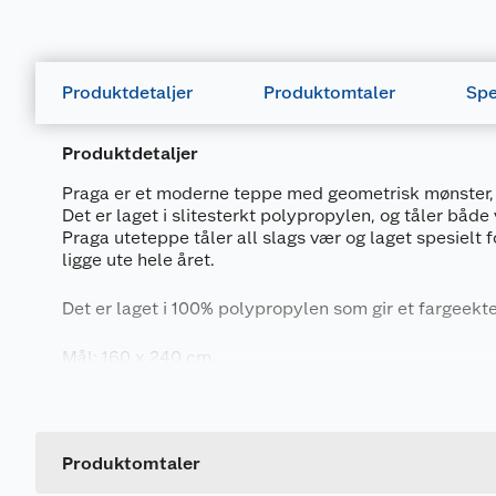
Produktdetaljer
Produktomtaler
Spe
Produktdetaljer
Praga er et moderne teppe med geometrisk mønster, 
Det er laget i slitesterkt polypropylen, og tåler både 
Praga uteteppe tåler all slags vær og laget spesielt 
ligge ute hele året.
Det er laget i 100% polypropylen som gir et fargeekte
Mål: 160 x 240 cm.
Generelt
Vedlikehold:
Artikkelnummer
Spyl teppet rent med en hageslange.
For vanskelige flekker, bruk et mildt rengjøringsmidd
Leverandørens artikkelnummer
Produktomtaler
børste og spyl av.