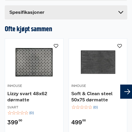
Bredde
39 cm
Dette produktet har ikke fått noen omtale ennå.
Spesifikasjoner
Hvis du kjøper produktet får du invitasjon til å gi
en omtale.
Ofte kjøpt sammen
INHOUSE
INHOUSE
Lizzy svart 48x62
Soft & Clean steel
dørmatte
50x75 dørmatte
☆
☆
☆
☆
☆
SVART
(
0
)
☆
☆
☆
☆
☆
(
0
)
399
00
499
00