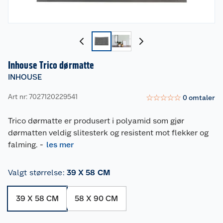
Inhouse Trico dørmatte
INHOUSE
Art nr: 7027120229541
☆
☆
☆
☆
☆
0
omtaler
Trico dørmatte er produsert i polyamid som gjør
dørmatten veldig slitesterk og resistent mot flekker og
falming.
-
les mer
Valgt størrelse
:
39 X 58 CM
39 X 58 CM
58 X 90 CM