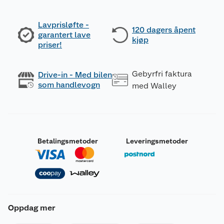
Lavprisløfte -
120 dagers åpent
garantert lave
kjøp
priser!
Gebyrfri faktura
Drive-in - Med bilen
som handlevogn
med Walley
Betalingsmetoder
Leveringsmetoder
Oppdag mer