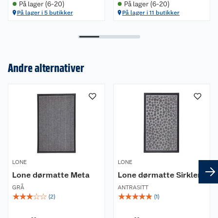
På lager (6-20)
På lager (6-20)
På lager i 5 butikker
På lager i 11 butikker
Andre alternativer
Om oss
Kundeservice
Nyheter
Butikker
Våre merkevarer
Kontakt oss
Våre kjeder
LONE
LONE
Retur- og angrerett
Kjøpsvilkår
Hageinspirasjon
Lone dørmatte Meta
Lone dørmatte Sirkler
Reklamasjon
GRÅ
Personvern
ANTRASITT
Lavprisløfte
Oppussing med utemaling
☆
☆
☆
☆
☆
☆
☆
☆
☆
☆
(
2
)
(
1
)
Ofte stilte spørsmål
Cookies
Åpent kjøp
Oppussing med innemaling