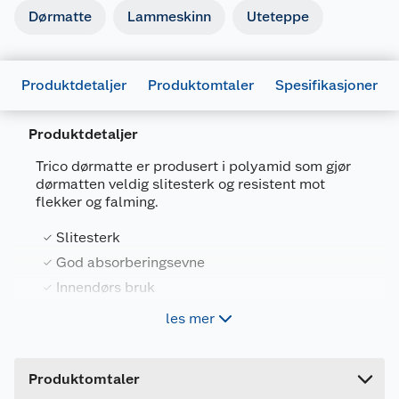
Dørmatte
Lammeskinn
Uteteppe
Produktdetaljer
Produktomtaler
Spesifikasjoner
Produktdetaljer
Generelt
Trico dørmatte er produsert i polyamid som gjør
Artikkelnummer
7027120229541
dørmatten veldig slitesterk og resistent mot
flekker og falming.
Leverandørens artikkelnummer
22954
Slitesterk
Størrelse
39 X 58 CM
God absorberingsevne
Farge
GRÅ
Innendørs bruk
Forpakningsmål
les mer
Bruttovekt
0.5 kg
Dørmatten absorberer vann og beskytter gulvet.
Egnet for innendørs bruk.
Høyde
1 cm
Produktomtaler
Lengde
58 cm