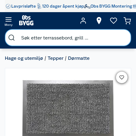
Lavprisløfte
120 dager åpent kjøp
Obs BYGG Montering
Meny
Hage og utemiljø
Tepper
Dørmatte