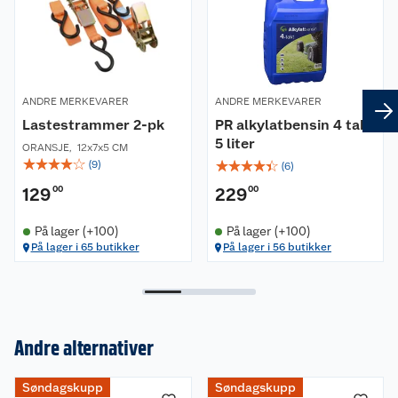
ANDRE MERKEVARER
ANDRE MERKEVARER
Lastestrammer 2-pk
PR alkylatbensin 4 takt
5 liter
ORANSJE
,
12x7x5 CM
☆
☆
☆
☆
☆
☆
☆
☆
☆
☆
(
9
)
(
6
)
129
00
229
00
På lager (+100)
På lager (+100)
På lager i 65 butikker
På lager i 56 butikker
Andre alternativer
Om oss
Søndagskupp
Søndagskupp
Kundeservice
Nyheter