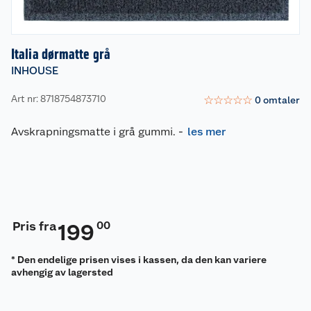
Italia dørmatte grå
INHOUSE
Art nr: 8718754873710
☆
☆
☆
☆
☆
0
omtaler
Avskrapningsmatte i grå gummi.
-
les mer
Pris fra
00
199
* Den endelige prisen vises i kassen, da den kan variere
avhengig av lagersted