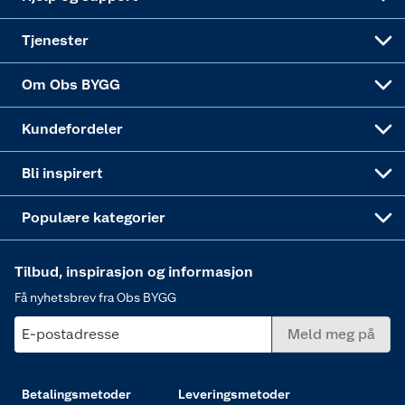
Alle tjenester
Virksomheten
Klikk og hent
DIY-prosjekter
Verktøy
Tjenester
Sponsorvirksomheten
Coop Bedriftskort
Hytte og beredskapsutstyr
Dører
Om Obs BYGG
Obs BYGG Montering
Gavetips
Vindu
Kundefordeler
Annonserte varer
Hjem, rengjøring og hvitevarer
Bli inspirert
Varme
Populære kategorier
Tilbud, inspirasjon og informasjon
Få nyhetsbrev fra Obs BYGG
E-postadresse
Meld meg på
Betalingsmetoder
Leveringsmetoder