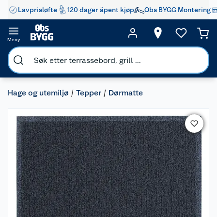
Lavprisløfte
120 dager åpent kjøp
Obs BYGG Montering
Meny
Hage og utemiljø
Tepper
Dørmatte