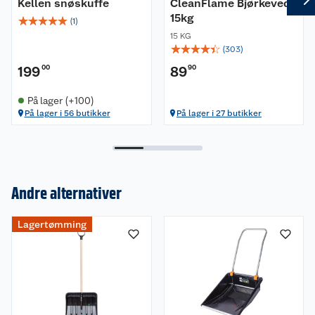
Kellen snøskuffe
CleanFlame Bjørkeved
15kg
☆
☆
☆
☆
☆
(
1
)
15 KG
☆
☆
☆
☆
☆
(
303
)
199
00
89
90
På lager (+100)
På lager i 56 butikker
På lager i 27 butikker
Andre alternativer
Om oss
Lagertømming
Kundeservice
Nyheter
Butikker
Våre merkevarer
Kontakt oss
Våre kjeder