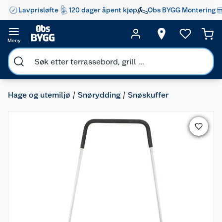
Lavprisløfte
120 dager åpent kjøp
Obs BYGG Montering
Meny
Hage og utemiljø
Snørydding
Snøskuffer