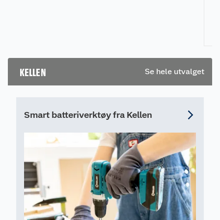
resultat.
Vi
m
ve
ut
hv
fl
KELLEN
Se hele utvalget
pi
ra
pr
re
Smart batteriverktøy fra Kellen