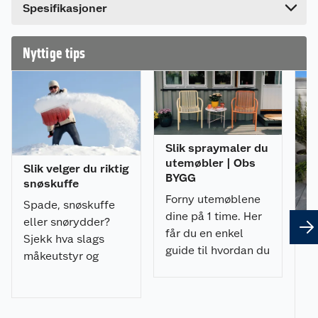
behagelig å bruke og forsterkes foran med
Spesifikasjoner
aluminiumskanten for økt levetid. Snap lock gjør
at håntaket er sammenleggbart slik at denne er
enklere å lagre når den ikke er i bruk.
Nyttige tips
Skuffemål 78x55 cm.
Slik spraymaler du
utemøbler | Obs
Slik velger du riktig
BYGG
snøskuffe
Forny utemøblene
Spade, snøskuffe
dine på 1 time. Her
eller snørydder?
får du en enkel
Sjekk hva slags
guide til hvordan du
Sl
måkeutstyr og
spraymaler
fl
snøskuffe du bør
utemøblene med et
en
velge.
u
profesjonelt