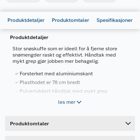
Produktdetaljer
Produktomtaler
Spesifikasjoner
Produktdetaljer
Stor snøskuffe som er ideell for å fjerne store
snømengder raskt og effektivt. Håndtak med
Generelt
mykt grep gjør jobben mer behagelig.
Artikkelnummer
7025180689701
Forsterket med aluminiumskant
Leverandørens artikkelnummer
SF9001
Plasthodet er 78 cm bredt
Farge
SVART
Pulverlakkert håndtak med mykt grep
Forpakningsmål
Snap lock - sammenleggbart håndtak -
les mer
Bruttovekt
enklere å lagre
4.6 kg
Høyde
15 cm
Snøskuffen er perfekt for snøfjerning av områder
Produktomtaler
Lengde
125 cm
som parkeringsplasser, gårdsplasser. Plasthodet
har et håndtak med et mykt grep som gjør det
Bredde
78 cm