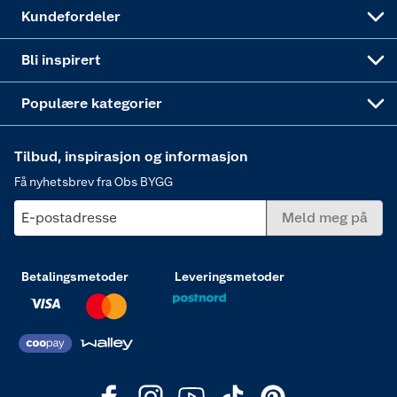
Obs BYGG Montering
Gavetips
Vindu
Kundefordeler
Annonserte varer
Hjem, rengjøring og hvitevarer
Bli inspirert
Varme
Populære kategorier
Tilbud, inspirasjon og informasjon
Få nyhetsbrev fra Obs BYGG
E-postadresse
Meld meg på
Betalingsmetoder
Leveringsmetoder