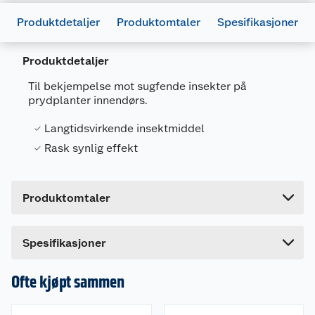
Produktdetaljer
Produktomtaler
Spesifikasjoner
Produktdetaljer
Generelt
Til bekjempelse mot sugfende insekter på
Artikkelnummer
3664715028147
prydplanter innendørs.
Leverandørens artikkelnummer
86600691
Langtidsvirkende insektmiddel
Forpakningsmål
Rask synlig effekt
Bruttovekt
1.1 kg
Høyde
28 cm
Produktomtaler
Lengde
12.7 cm
Bredde
6.3 cm
Spesifikasjoner
Ofte kjøpt sammen