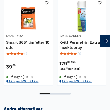
SMART 365*
BAYER GARDEN
Smart 365* limfeller 10
Kvitt Permetrin Extra
stk.
insektspray
☆
☆
☆
☆
☆
☆
☆
☆
☆
☆
(
1
)
(
4
)
stk
179
00
39
00
(
358
per liter
)
00
På lager (+100)
På lager (+100)
På lager i 65 butikker
På lager i 65 butikker
Andre alternativer