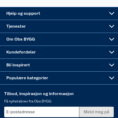
Leveringsalternativer
Nøkkelfiling
Samvirkelag
Coop Mastercard
Live-shopping
Maling
Hjelp og support
Alle tjenester
Virksomheten
Klikk og hent
DIY-prosjekter
Verktøy
Tjenester
Sponsorvirksomheten
Coop Bedriftskort
Hytte og beredskapsutstyr
Dører
Om Obs BYGG
Obs BYGG Montering
Gavetips
Vindu
Kundefordeler
Annonserte varer
Hjem, rengjøring og hvitevarer
Bli inspirert
Varme
Populære kategorier
Tilbud, inspirasjon og informasjon
Få nyhetsbrev fra Obs BYGG
E-postadresse
Meld meg på