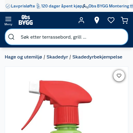
Lavprisløfte
120 dager åpent kjøp
Obs BYGG Montering
Meny
Hage og utemiljø
Skadedyr
Skadedyrbekjempelse