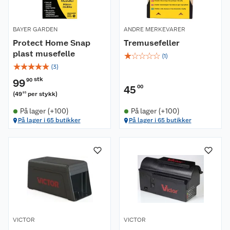
BAYER GARDEN
ANDRE MERKEVARER
Protect Home Snap
Tremusefeller
plast musefelle
☆
☆
☆
☆
☆
(
1
)
☆
☆
☆
☆
☆
(
3
)
stk
99
90
45
00
(
49
per stykk
)
95
På lager (+100)
På lager (+100)
På lager i 65 butikker
På lager i 65 butikker
VICTOR
VICTOR