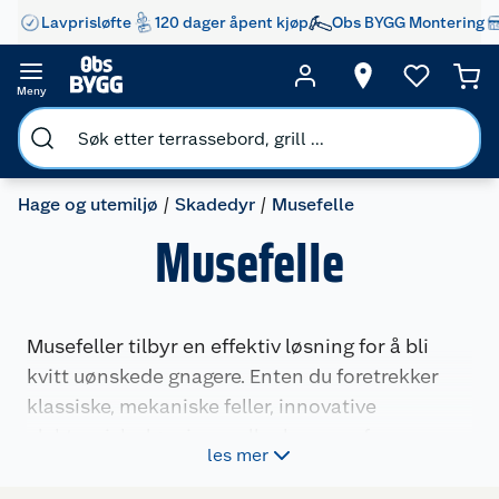
Lavprisløfte
120 dager åpent kjøp
Obs BYGG Montering
Meny
Hage og utemiljø
Skadedyr
Musefelle
Musefelle
Musefeller tilbyr en effektiv løsning for å bli
kvitt uønskede gnagere. Enten du foretrekker
klassiske, mekaniske feller, innovative
elektroniske løsninger eller humane fang-og-
les mer
slipp-metoder, finnes det et alternativ som
passer dine behov. Sikker og enkel i bruk, våre