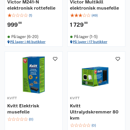
Victor M241-N
Victor Multikill
elektronisk rottefelle
elektronisk musefelle
☆
☆
☆
☆
☆
☆
☆
☆
☆
☆
(
1
)
(
49
)
999
00
1 729
00
På lager (6-20)
På lager (1-5)
På lager i 46 butikker
På lager i 17 butikker
Om oss
Kundeservice
Nyheter
Butikker
Våre merkevarer
Kontakt oss
Våre kjeder
KVITT
KVITT
Retur- og angrerett
Kjøpsvilkår
Hageinspirasjon
Kvitt Elektrisk
Kvitt
musefelle
Ultralydskremmer 80
Reklamasjon
Personvern
Lavprisløfte
Oppussing med utemaling
kvm
☆
☆
☆
☆
☆
(
0
)
☆
☆
☆
☆
☆
(
0
)
Ofte stilte spørsmål
Cookies
Åpent kjøp
Oppussing med innemaling