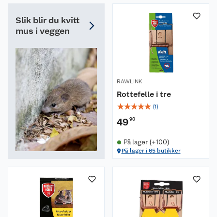
Slik blir du kvitt
mus i veggen
RAWLINK
Rottefelle i tre
☆
☆
☆
☆
☆
(
1
)
49
90
På lager (+100)
På lager i 65 butikker