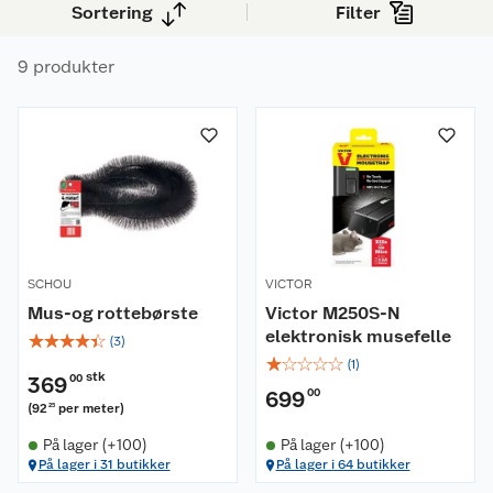
Sortering
Filter
musefeller tilbyr pålitelig beskyttelse for
hjemmet ditt.
9 produkter
SCHOU
VICTOR
Mus-og rottebørste
Victor M250S-N
elektronisk musefelle
☆
☆
☆
☆
☆
(
3
)
☆
☆
☆
☆
☆
(
1
)
stk
369
00
699
00
(
92
per meter
)
25
På lager (+100)
På lager (+100)
På lager i 31 butikker
På lager i 64 butikker