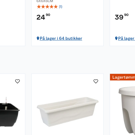
6X6X6CM
☆
☆
☆
☆
☆
(
1
)
90
90
24
39
På lager i 64 butikker
På lager
Lagertømm