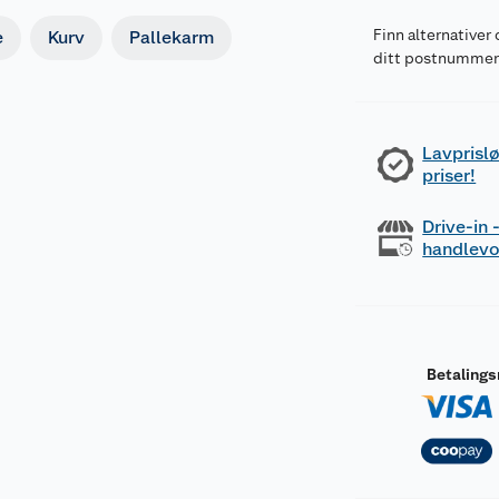
Finn alternativer 
e
Kurv
Pallekarm
ditt postnumme
Lavprislø
priser!
Drive-in
handlev
Betaling