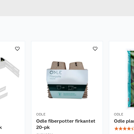
ANTRASITT
Bredde
ODLE
ODLE
Odle fiberpotter firkantet
Odle pla
k
20-pk
☆
☆
☆
☆