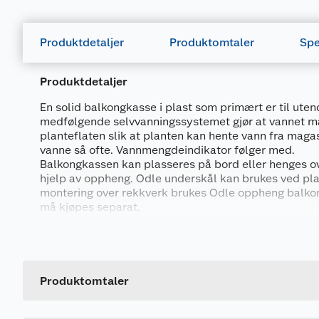
Produktdetaljer
Produktomtaler
Spe
Produktdetaljer
En solid balkongkasse i plast som primært er til uten
medfølgende selvvanningssystemet gjør at vannet m
planteflaten slik at planten kan hente vann fra maga
vanne så ofte. Vannmengdeindikator følger med.
Balkongkassen kan plasseres på bord eller henges o
hjelp av oppheng. Odle underskål kan brukes ved plas
montering over rekkverk brukes Odle oppheng balko
må kjøpes separat.
Generelt
Kommer i fargene mørk grå og hvit.
Størrelser (BxH) 60x17 og 80x17 cm.
Artikkelnummer
Materiale: plast.
Leverandørens artikkelnummer
Produktomtaler
Størrelse