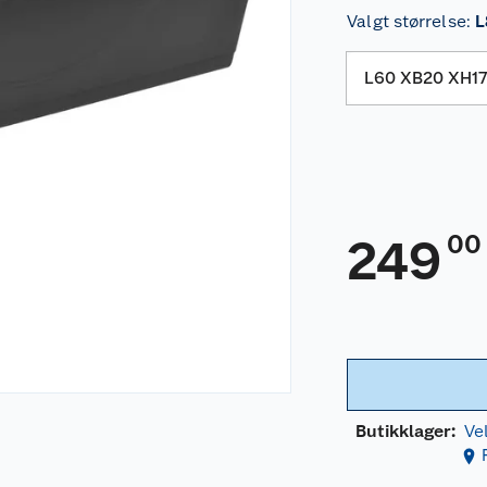
Valgt størrelse
:
L
L60 XB20 XH1
00
249
Butikklager:
Ve