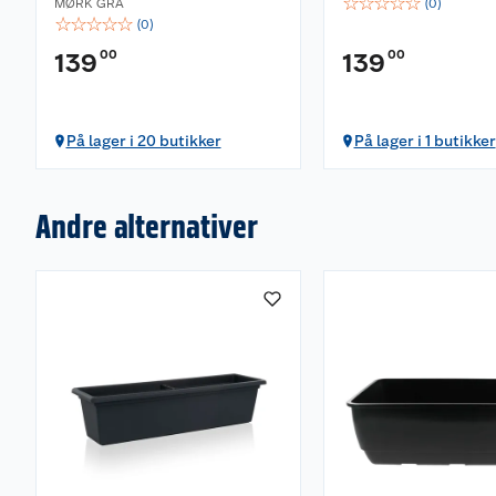
☆
☆
☆
☆
☆
MØRK GRÅ
(
0
)
☆
☆
☆
☆
☆
(
0
)
00
00
139
139
På lager i 20 butikker
På lager i 1 butikker
Andre alternativer