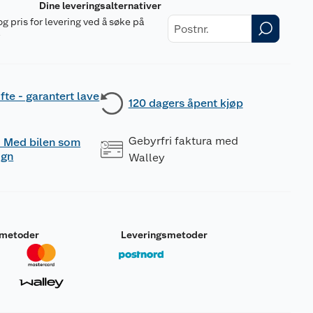
Dine leveringsalternativer
og pris for levering ved å søke på
r
fte - garantert lave
120 dagers åpent kjøp
Gebyrfri faktura med
 - Med bilen som
ogn
Walley
smetoder
Leveringsmetoder