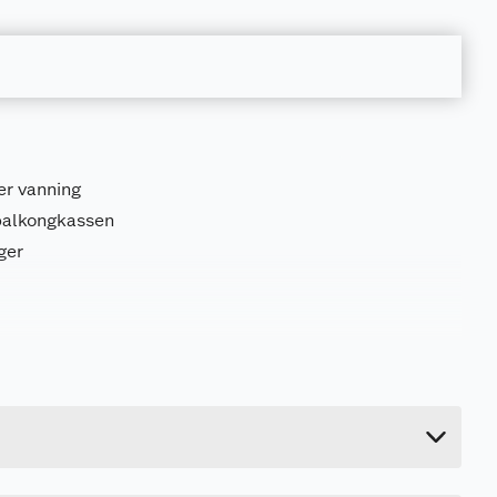
er vanning
 balkongkassen
ger
0.774 kg
17 cm
79 cm