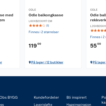
ODLE
ODLE
sse med
Odle balkongkasse
Odle ba
tem
rekkver
L60XB20XH17 CM
☆
☆
☆
☆
☆
(
1
)
L26XB26XH
☆
☆
☆
☆
Finnes i 2 størrelser
Finnes i 2 
00
00
119
55
er
På lager i 12 butikker
På lager 
Obs BYGG
Kundefordeler
Bli inspirert
Po
ka
ss
Lavprisløfte
Hageinspirasjon