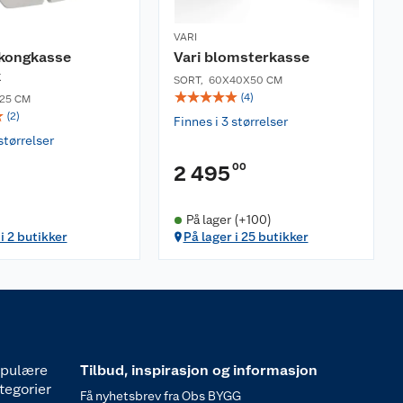
VARI
lkongkasse
Vari blomsterkasse
k
SORT
,
60X40X50 CM
☆
☆
☆
☆
☆
(
4
)
25 CM
☆
(
2
)
Finnes i 3 størrelser
størrelser
00
2 495
På lager (+100)
i 2 butikker
På lager i 25 butikker
pulære
Tilbud, inspirasjon og informasjon
tegorier
Få nyhetsbrev fra Obs BYGG