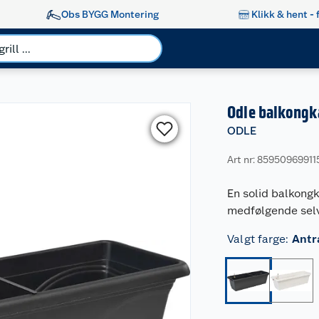
Obs BYGG Montering
Klikk & hent - 
Odle balkongk
ODLE
Art nr: 85950969911
En solid balkongk
medfølgende selv
Valgt farge
:
Antr