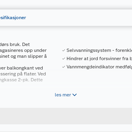
sifikasjoner
dørs bruk. Det
agasineres opp under
Selvvanningssystem - forenkl
sinet og man slipper å
Hindrer at jord forsvinner fra
Vannmengdeindikator medføl
ver balkongkant ved
sering på flater. Ved
ngkasse 2-pk. Dette
les mer
Forpakningsmål
8595096991155
Bruttovekt
41115157
Høyde
L80 XB20 XH17 CM
Lengde