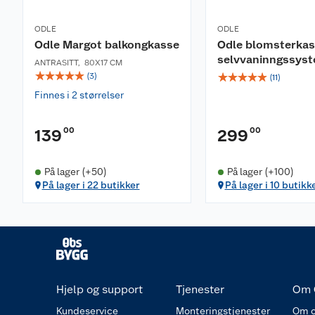
ODLE
ODLE
Odle Margot balkongkasse
Odle blomsterka
selvvaninngssys
ANTRASITT
,
80X17 CM
☆
☆
☆
☆
☆
☆
☆
☆
☆
☆
(
3
)
(
11
)
Finnes i 2 størrelser
00
00
139
299
På lager (+50)
På lager (+100)
På lager i 22 butikker
På lager i 10 butikk
Hjelp og support
Tjenester
Om 
Kundeservice
Monteringstjenester
Om o