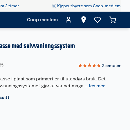
fra 2 timer
Kjøpeutbytte som Coop-medlem
Coop medlem
asse med selvvaninngssystem
☆
☆
☆
☆
☆
55
2
omtaler
asse i plast som primært er til utendørs bruk. Det
vanningssystemet gjør at vannet maga
...
les mer
asitt