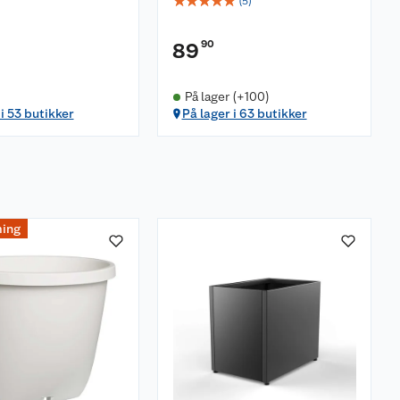
☆
☆
☆
☆
☆
(
5
)
90
89
På lager (+100)
 i 53 butikker
På lager i 63 butikker
ing