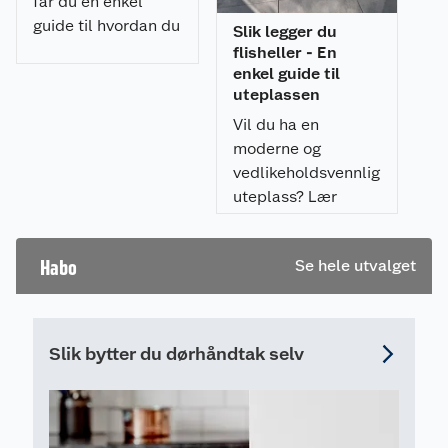
får du en enkel
guide til hvordan du
Slik legger du
spraymaler
flisheller - En
utemøblene med et
enkel guide til
uteplassen
profesjonelt
resultat.
Vil du ha en
moderne og
vedlikeholdsvennlig
uteplass? Lær
hvordan du legger
flisheller på
Habo
Se hele utvalget
pidestaller enkelt,
raskt, og som gir et
profesjonelt
resultat.
Slik bytter du dørhåndtak selv