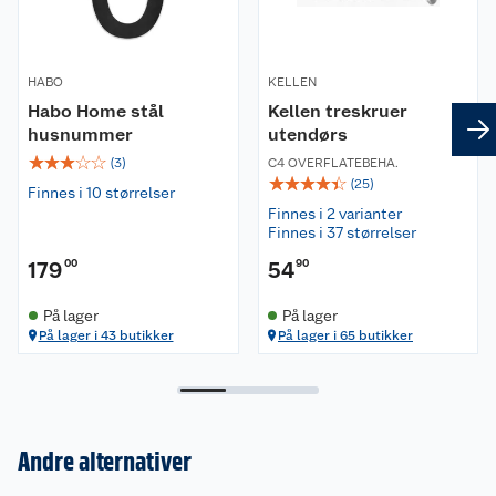
HABO
KELLEN
Habo Home stål
Kellen treskruer
husnummer
utendørs
☆
☆
☆
☆
☆
(
3
)
C4 OVERFLATEBEHA.
☆
☆
☆
☆
☆
(
25
)
Finnes i 10 størrelser
Finnes i 2 varianter
Finnes i 37 størrelser
179
00
54
90
På lager
På lager
På lager i 43 butikker
På lager i 65 butikker
Andre alternativer
Om oss