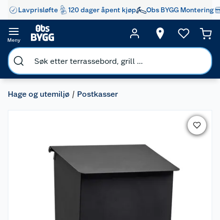
Lavprisløfte
120 dager åpent kjøp
Obs BYGG Montering
Meny
Hage og utemiljø
Postkasser