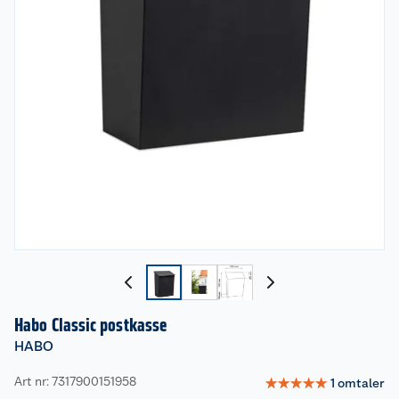
Habo Classic postkasse
HABO
Art nr: 7317900151958
☆
☆
☆
☆
☆
1
omtaler