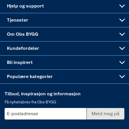
Leveringsalternativer
Nøkkelfiling
Samvirkelag
Coop Mastercard
Live-shopping
Maling
Hjelp og support
Alle tjenester
Virksomheten
Klikk og hent
DIY-prosjekter
Verktøy
Tjenester
Sponsorvirksomheten
Coop Bedriftskort
Hytte og beredskapsutstyr
Dører
Om Obs BYGG
Obs BYGG Montering
Gavetips
Vindu
Kundefordeler
Annonserte varer
Hjem, rengjøring og hvitevarer
Bli inspirert
Varme
Populære kategorier
Tilbud, inspirasjon og informasjon
Få nyhetsbrev fra Obs BYGG
E-postadresse
Meld meg på