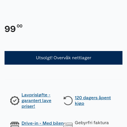
00
99
Utsolgt! Overvåk nettlager
Lavprisløfte -
120 dagers åpent
garantert lave
kjøp
priser!
Gebyrfri faktura
Drive-in - Med bilen