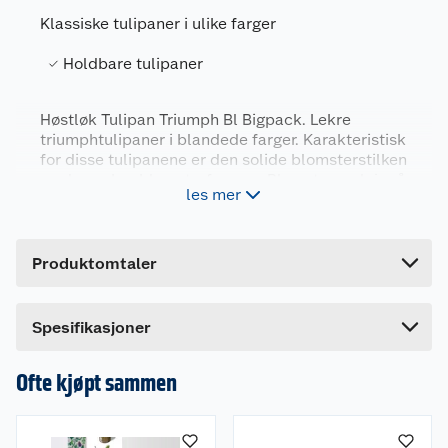
Klassiske tulipaner i ulike farger
Holdbare tulipaner
Generelt
Artikkelnummer
7312600046207
Høstløk Tulipan Triumph Bl Bigpack. Lekre
triumphtulipaner i blandede farger. Karakteristisk
Leverandørens artikkelnummer
4620
for disse tulipanene er den solide blomsterstilken
Forpakningsmål
og den vakre blomsterformen. Blomstene pleier å
les mer
stå lenge. Meget fin som snittblomst.
Bruttovekt
0.42 kg
Høyde
20 cm
Produktomtaler
Lengde
4.5 cm
Bredde
13.5 cm
Spesifikasjoner
Ofte kjøpt sammen