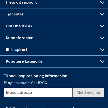
Hjelp og support
Alle tjenester
Virksomheten
Klikk og hent
DIY-prosjekter
Verktøy
Tjenester
Sponsorvirksomheten
Coop Bedriftskort
Hytte og beredskapsutstyr
Dører
Om Obs BYGG
Obs BYGG Montering
Gavetips
Vindu
Kundefordeler
Annonserte varer
Hjem, rengjøring og hvitevarer
Bli inspirert
Varme
Populære kategorier
Tilbud, inspirasjon og informasjon
Få nyhetsbrev fra Obs BYGG
E-postadresse
Meld meg på