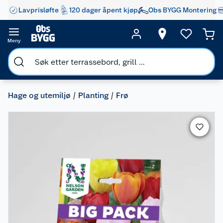
Lavprisløfte
120 dager åpent kjøp
Obs BYGG Montering
Meny
Hage og utemiljø
Planting
Frø