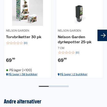
NELSON GARDEN
NELSON GARDEN
Torvbriketter 30 pk
Nelson Garden
dyrkepotter 25-pk
☆
☆
☆
☆
☆
(
0
)
7 CM
☆
☆
☆
☆
☆
(
0
)
69
90
69
90
På lager (+100)
På lager i 38 butikker
På lager i 2 butikker
Om oss
Andre alternativer