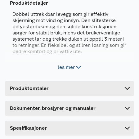
Produktdetaljer
Dobbel uttrekkbar levegg som gir effektiv
skjerming mot vind og innsyn. Den slitesterke
polyesterduken og den solide konstruksjonen
sørger for stabil bruk, mens det brukervennlige
systemet lar deg trekke duken ut opptil 3 meter i
Generelt
to retninger. En fleksibel og stilren løsning som gir
Artikkelnummer
7071189361193
bedre komfort og privatliv ute.
Leverandørens artikkelnummer
LV1003
Regulerbar - kan trekkes ut 3 meter i to
les mer
retninger
Farge
MØRK GRÅ
Kassett i aluminium
Forpakningsmål
Monteringsinstruksjon
Enkel montering - vegg- og bakkefeste er
Produktomtaler
Bruttovekt
16 kg
inkludert
1153035_7071189361193_.pdf
Mål (HxB) 1,6x1,6x3 meter
Høyde
12.5 cm
Last ned / vis datablad
Dokumenter, brosjyrer og manualer
Lengde
165 cm
Overflatebehandling
Bredde
36 cm
Vari dobbel levegg leveres i en antrasittgrå farge
Spesifikasjoner
med sorte detaljer. Kassetten er i lakkert
aluminium og duken er 260 g/m² polyester, i