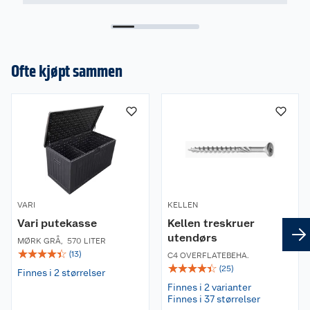
Spesifikasjoner
Mål: Uttrekk 3 meter i to retinger, høyde 1,6
Ofte kjøpt sammen
meter
Materiale: Lakkert aluminium og 260 g/m²
polyester
Vedlikehold
Vask leveggen med mildt såpevann og en myk
klut eller børste. La duken tørke helt før
innrulling. Ta gjerne leveggen ned og oppbevar
den innendørs etter sesongen.
VARI
KELLEN
Vari putekasse
Kellen treskruer
utendørs
MØRK GRÅ
,
570 LITER
☆
☆
☆
☆
☆
(
13
)
C4 OVERFLATEBEHA.
☆
☆
☆
☆
☆
(
25
)
Finnes i 2 størrelser
Finnes i 2 varianter
Finnes i 37 størrelser