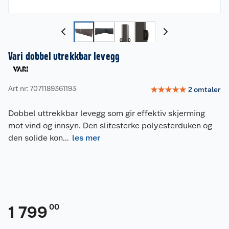
Vari dobbel utrekkbar levegg
Art nr: 7071189361193
☆
☆
☆
☆
☆
2
omtaler
Dobbel uttrekkbar levegg som gir effektiv skjerming
mot vind og innsyn. Den slitesterke polyesterduken og
den solide kon
...
les mer
00
1 799