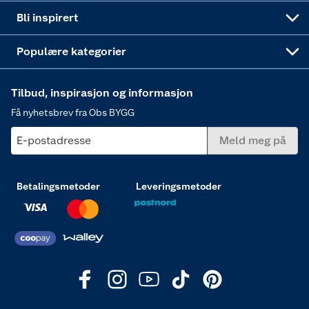
Annonserte varer
Hjem, rengjøring og hvitevarer
Bli inspirert
Varme
Populære kategorier
Tilbud, inspirasjon og informasjon
Få nyhetsbrev fra Obs BYGG
E-postadresse
Meld meg på
Betalingsmetoder
Leveringsmetoder