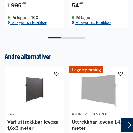
1 995
00
54
90
På lager (+100)
På lager
På lager i 54 butikker
På lager i 65 butikker
Andre alternativer
Om oss
Lagertømming
Kundeservice
Nyheter
Butikker
Våre merkevarer
Kontakt oss
Våre kjeder
VARI
ANDRE MERKEVARER
Vari uttrekkbar levegg
Uttrekkbar levegg 1,4x3
Retur- og angrerett
Kjøpsvilkår
Hageinspirasjon
1,6x3 meter
meter