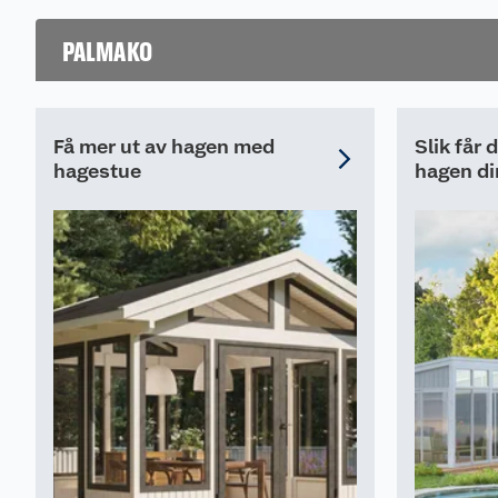
som gir et profesjo
resultat.
PALMAKO
Få mer ut av hagen med
Slik får 
hagestue
hagen di