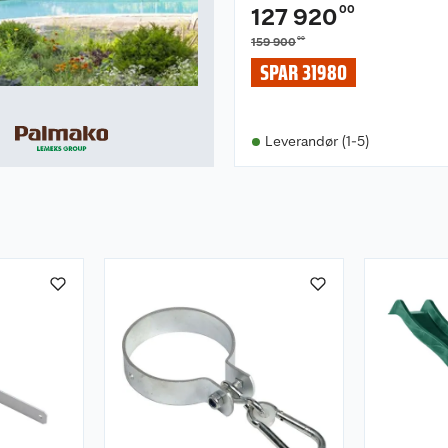
00
127 920
00
159 900
SPAR 31980
Leverandør (1-5)