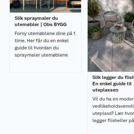
Slik spraymaler du
utemøbler | Obs BYGG
Forny utemøblene dine på 1
time. Her får du en enkel
guide til hvordan du
spraymaler utemøblene
med et profesjonelt
resultat.
Slik legger du flis
En enkel guide til
uteplassen
Vil du ha en mode
vedlikeholdsvennl
uteplass? Lær hvo
legger flisheller p
pidestaller enkelt,