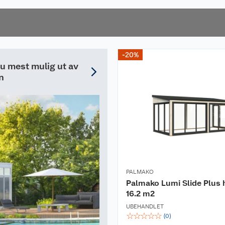
nelt
-20%
du mest mulig ut av
n
PALMAKO
Palmako Lumi Slide Plus
16.2 m2
UBEHANDLET
☆
☆
☆
☆
☆
(
0
)