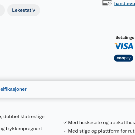
handlev
Lekestativ
Betaling
sifikasjoner
, dobbel klatrestige
Med huskesete og apekatthu
 og trykkimpregnert
Med stige og plattform for ru