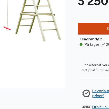
3 250
K
Leverandør
:
På lager (+10
Finn alternativer 
ditt postnumme
Lavprislø
priser!
Drive-in