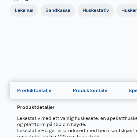
Lekehus
Sandkasse
Huskestativ
Husker
Produktdetaljer
Produktomtaler
Spe
Produktdetaljer
Lekestativ med ett vanlig huskesete, en apekatthuske
og plattform på 150 cm høyde.
Lekestativ Holger er produsert med ben i kantskjært
rundstokk, og har 100 mm toppstokk.