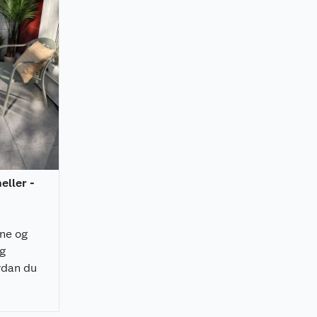
heller -
rne og
ig
rdan du
å
 raskt, og