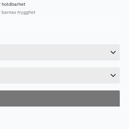
r holdbarhet
r barnas trygghet
98 kg
19.5 cm
295 cm
39.5 cm