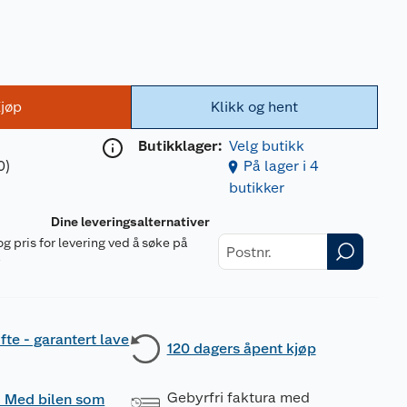
jøp
Klikk og hent
Butikklager:
Velg butikk
0)
På lager i 4
butikker
Dine leveringsalternativer
og pris for levering ved å søke på
r
fte - garantert lave
120 dagers åpent kjøp
Gebyrfri faktura med
 - Med bilen som