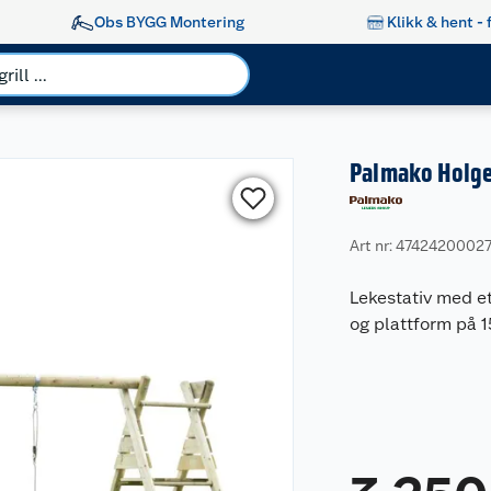
Obs BYGG Montering
Klikk & hent - 
Palmako Holge
Art nr: 4742420002
Lekestativ med et
og plattform på 