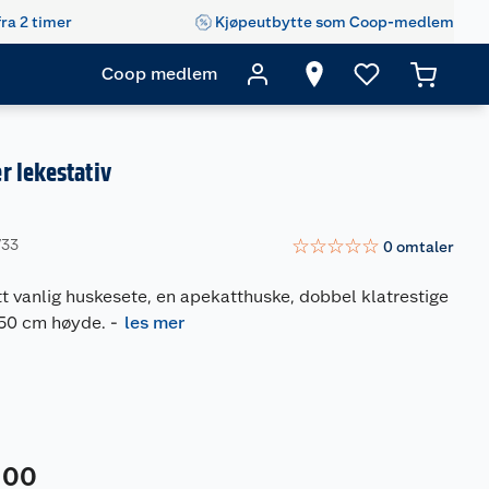
fra 2 timer
Kjøpeutbytte som Coop-medlem
Coop medlem
r lekestativ
☆
☆
☆
☆
☆
733
0
omtaler
t vanlig huskesete, en apekatthuske, dobbel klatrestige
150 cm høyde.
-
les mer
00