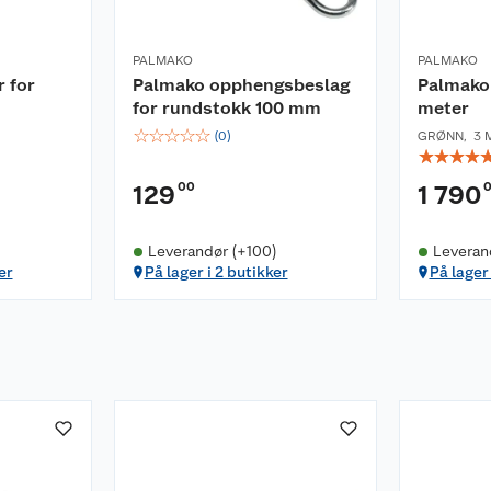
PALMAKO
PALMAKO
 for
Palmako opphengsbeslag
Palmako 
for rundstokk 100 mm
meter
☆
☆
☆
☆
☆
(
0
)
GRØNN
,
3 
☆
☆
☆
☆
00
129
1 790
Leverandør (+100)
Leveran
er
På lager i 2 butikker
På lager 