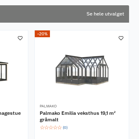
Se hele utvalget
-20%
PALMAKO
 hagestue
Palmako Emilia veksthus 19,1 m²
gråmalt
☆
☆
☆
☆
☆
(
0
)