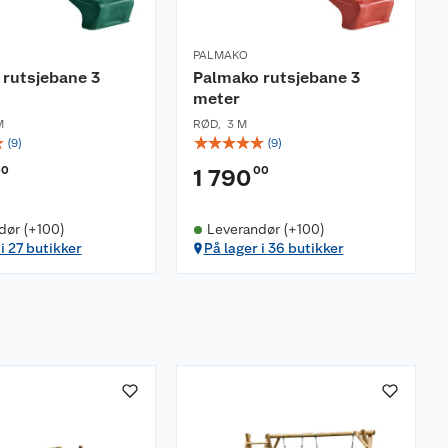
PALMAKO
rutsjebane 3
Palmako rutsjebane 3
meter
M
RØD
,
3 M
☆
☆
☆
☆
☆
☆
(
9
)
(
9
)
00
00
1 790
dør (+100)
Leverandør (+100)
i 27 butikker
På lager i 36 butikker