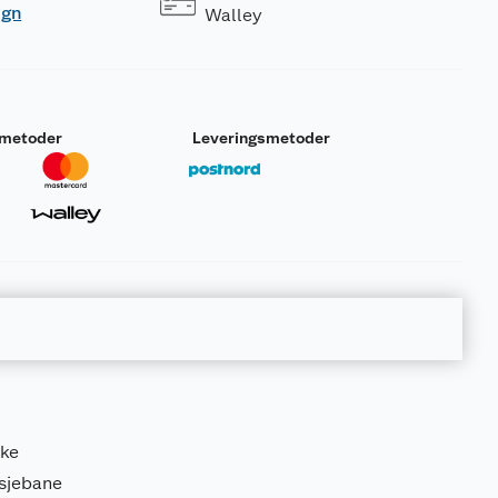
ogn
Walley
smetoder
Leveringsmetoder
ske
tsjebane