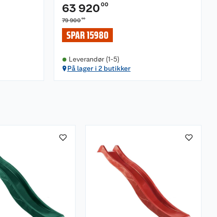
00
63 920
00
79 900
SPAR 15980
Leverandør (1-5)
På lager i 2 butikker