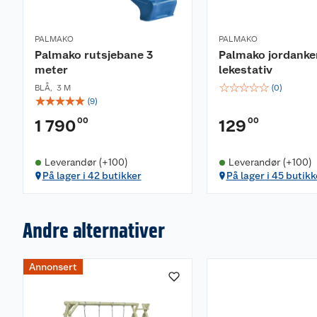
PALMAKO
PALMAKO
Palmako rutsjebane 3
Palmako jordanker
meter
lekestativ
☆
☆
☆
☆
☆
BLÅ
,
3 M
(
0
)
☆
☆
☆
☆
☆
(
9
)
00
00
1 790
129
Leverandør (+100)
Leverandør (+100)
På lager i 42 butikker
På lager i 45 butikk
Andre alternativer
Annonsert