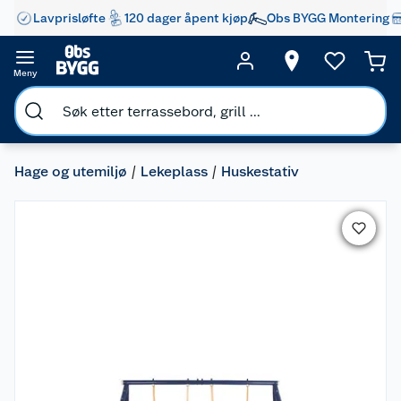
Lavprisløfte
120 dager åpent kjøp
Obs BYGG Montering
Meny
Hage og utemiljø
Lekeplass
Huskestativ