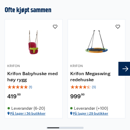
Ofte kjøpt sammen
KRIFON
KRIFON
Krifon Babyhuske med
Krifon Megaswing
høy rygg
redehuske
☆
☆
☆
☆
☆
☆
☆
☆
☆
☆
(
1
)
(
3
)
419
00
999
00
Leverandør (6-20)
Leverandør (+100)
På lager i 36 butikker
På lager i 29 butikker