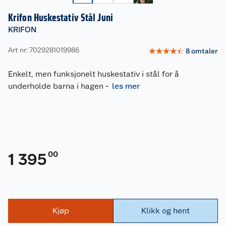
Krifon Huskestativ Stål Juni
KRIFON
Art nr: 7029281019986
☆
☆
☆
☆
☆
8
omtaler
Enkelt, men funksjonelt huskestativ i stål for å
underholde barna i hagen
-
les mer
00
1 395
Kjøp
Klikk og hent