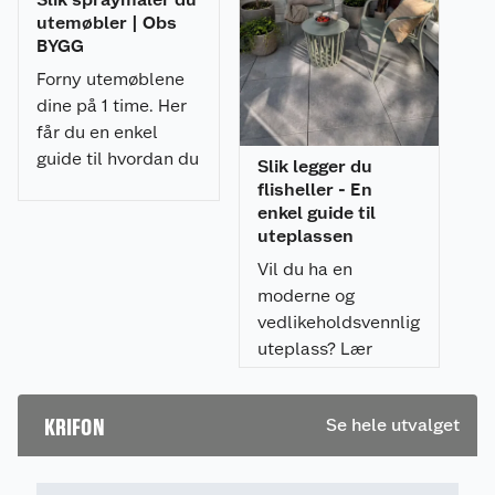
utemøbler | Obs
BYGG
Forny utemøblene
dine på 1 time. Her
får du en enkel
guide til hvordan du
Slik legger du
spraymaler
flisheller - En
utemøblene med et
enkel guide til
uteplassen
profesjonelt
resultat.
Vil du ha en
moderne og
vedlikeholdsvennlig
uteplass? Lær
hvordan du legger
flisheller på
KRIFON
Se hele utvalget
pidestaller enkelt,
raskt, og som gir et
profesjonelt