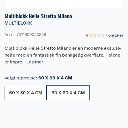
Multiblokk Helle Stretto Milano
MULTIBLOKK
Art nr: 7071909040858
☆
☆
☆
☆
☆
1
omtaler
Multiblokk Helle Stretto Milano er en moderne ekslusiv
helle med en fantastisk fin behagelig overflate. Helene
er impre
...
les mer
Valgt størrelse
:
60 X 60 X 4 CM
60 X 30 X 4 CM
60 X 60 X 4 CM