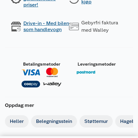
kjøp
priser!
Gebyrfri faktura
Drive-in - Med bilen
som handlevogn
med Walley
Betalingsmetoder
Leveringsmetoder
Oppdag mer
Heller
Belegningsstein
Støttemur
Hagebe