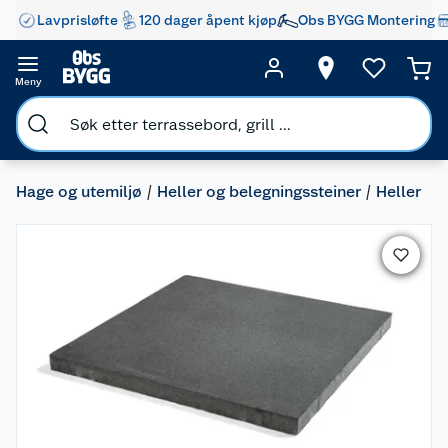
Lavprisløfte
120 dager åpent kjøp
Obs BYGG Montering
Meny
Hage og utemiljø
Heller og belegningssteiner
Heller