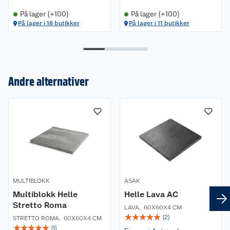
Natriumklorid/vann blanding med 2/8
På lager (+100)
På lager (+100)
blandingsforhold som børstes bort etter endt
På lager i 18 butikker
På lager i 11 butikker
fryseperiode.
Legging
Viktig at underlaget er avrettet før legging.
Fugesand er med å opprettholde evnen til å
Andre alternativer
oppta belastning. Derfor må alltid disse være
fylte. Avlutning ut mot kanter må låses med f eks
Om oss
kantstein for å unngå utglidning i dekket.
Kundeservice
Nyheter
Butikker
Våre merkevarer
Kontakt oss
Våre kjeder
MULTIBLOKK
ASAK
Multiblokk Helle
Helle Lava AC
Retur- og angrerett
Kjøpsvilkår
Hageinspirasjon
Stretto Roma
LAVA
,
60X60X4 CM
☆
☆
☆
☆
☆
(
2
)
STRETTO ROMA
,
60X60X4 CM
Reklamasjon
Personvern
Lavprisløfte
Oppussing med utemaling
☆
☆
☆
☆
☆
(
1
)