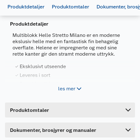
Produktdetaljer
Produktomtaler
Dokumenter, brosj
Produktdetaljer
Multiblokk Helle Stretto Milano er en moderne
ekslusiv helle med en fantastisk fin behagelig
overflate. Helene er impregnerte og med sine
Generelt
rette kanter gir den stramt moderne uttrykk.
Artikkelnummer
7071909040858
Eksklusivt utseende
FDV
Leverandørens artikkelnummer
719050
Leveres i sort
Størrelse
60 X 60 X 4 CM
728980_7071909040940_.pdf
Svært bredt bruksområde
les mer
Last ned / vis datablad
Farge
STRETTO MILANO
Impregnert
Forpakningsmål
Produktsertifikat
Produktomtaler
Bruksområde
Bruttovekt
32 kg
728981_7071909000463_.pdf
Multiblokk Heller Stretto Milano passer svært
godt til hage, gangstier, offentlige uteområder.
Høyde
4 cm
Last ned / vis datablad
Dokumenter, brosjyrer og manualer
Lengde
60 cm
Egenskaper