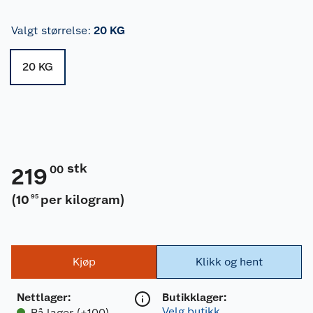
Valgt størrelse
:
20 KG
20 KG
stk
00
219
(
10
per kilogram
)
95
Kjøp
Klikk og hent
Nettlager
:
Butikklager:
Velg butikk
På lager (+100)