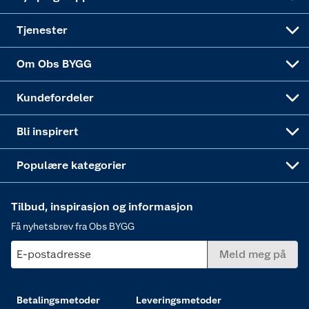
Alle tjenester
Virksomheten
Klikk og hent
DIY-prosjekter
Verktøy
Tjenester
Sponsorvirksomheten
Coop Bedriftskort
Hytte og beredskapsutstyr
Dører
Om Obs BYGG
Obs BYGG Montering
Gavetips
Vindu
Kundefordeler
Annonserte varer
Hjem, rengjøring og hvitevarer
Bli inspirert
Varme
Populære kategorier
Tilbud, inspirasjon og informasjon
Få nyhetsbrev fra Obs BYGG
E-postadresse
Meld meg på
Betalingsmetoder
Leveringsmetoder