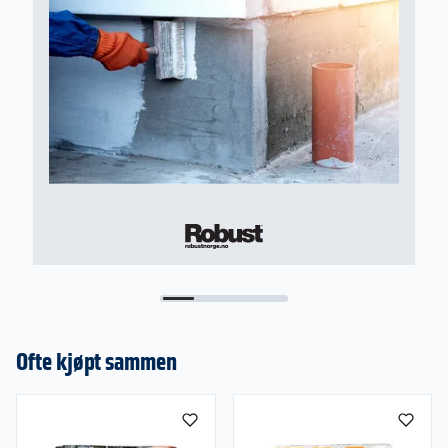
oppholdsvær før fugen er fast og ferdig herdet.
Ved regn kan sanden vaskes ut og missfarging av
overflaten kan forekomme. Følg produsentens
anbefalinger av stein/heller for riktig
konstruksjon og oppbygging.
Utblanding
Produktet er klart til bruk. Polymer og sand har
tendens til å separere ved lagring og transport.
For å motvirke separasjon bør sekkene vendes
noen ganger før de benyttes.
Bruksmåte
Når belegningssteinen er ferdig lagt og
underlaget er tørt, kostes fugesanden over
dekket. Sanden fordeles jevnt utover hellene/
steinene med en myk kost slik at fugene fylles
Ofte kjøpt sammen
helt. Benytt en vibratorplate/ hoppetusse til å
vibrere underlaget og etterfyll med mer fugesand
om nødvendig. Gjenta vibreringen. Fjern deretter
all overflødig sand slik at det kun er sand i
fugene. Fugene skal vannes. Benytt en