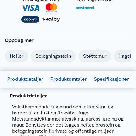
Oppdag mer
Heller
Belegningsstein
Støttemur
Hagebe
Produktdetaljer
Produktomtaler
Spesifikasjoner
Produktdetaljer
Veksthemmende fugesand som etter vanning
herder til en fast og fleksibel fuge.
Generelt
Motstandsdyktig mot utvasking, ugress, groing og
Artikkelnummer
7090040904201
maur. Benyttes der det legges heller, brostein og
belegningsstein i private og offentlige miljøer
Leverandørens artikkelnummer
420