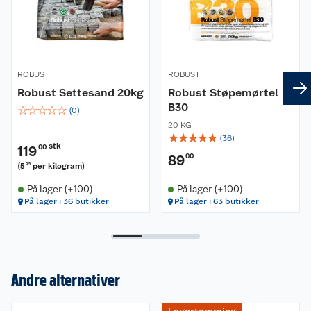
hageslange og dusj overflaten med fin dusj slik at
fugesanden ikke vaskes ut. Overflødig sand på
overflaten må fjernes. Herdet fugesand på
overflaten kan være vanskelig å fjerne og må evt.
fjernes mekanisk.
ROBUST
ROBUST
Robust Settesand 20kg
Robust Støpemørtel
B30
☆
☆
☆
☆
☆
(
0
)
20 KG
☆
☆
☆
☆
☆
(
36
)
stk
119
00
89
00
(
5
per kilogram
)
95
På lager (+100)
På lager (+100)
På lager i 36 butikker
På lager i 63 butikker
Andre alternativer
Om oss
Kundeservice
Nyheter