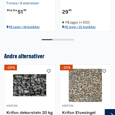
Finnes i 8 størrelser
Pris fra
51
95
29
95
På lager (+100)
På lager i 18 butikker
På lager i 22 butikker
Andre alternativer
Om oss
-20%
-20%
Kundeservice
Nyheter
Butikker
Våre merkevarer
Kontakt oss
Våre kjeder
KRIFON
KRIFON
Krifon dekorstein 20 kg
Krifon Elvesingel