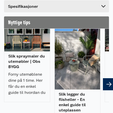
Bredde
10 cm
Dette produktet har ikke fått noen omtale ennå.
Spesifikasjoner
Hvis du kjøper produktet får du invitasjon til å gi
en omtale.
Nyttige tips
Slik spraymaler du
Sl
utemøbler | Obs
ut
BYGG
st
ti
Forny utemøblene
h
dine på 1 time. Her
By
får du en enkel
st
guide til hvordan du
Slik legger du
se
spraymaler
flisheller - En
ma
utemøblene med et
enkel guide til
f
uteplassen
profesjonelt