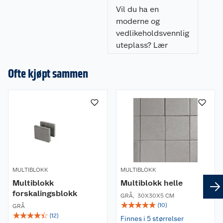
sm
resultat.
Vil du ha en
o
moderne og
gr
vedlikeholdsvennlig
be
uteplass? Lær
tr
hvordan du legger
flisheller på
Ofte kjøpt sammen
pidestaller enkelt,
raskt, og som gir et
profesjonelt
resultat.
MULTIBLOKK
MULTIBLOKK
Multiblokk
Multiblokk helle
forskalingsblokk
GRÅ
,
30X30X5 CM
☆
☆
☆
☆
☆
(
10
)
GRÅ
☆
☆
☆
☆
☆
(
12
)
Finnes i 5 størrelser