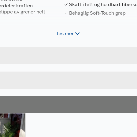
Skaft i lett og holdbart fiber
ordeler kraften
klippe av grener helt
Behaglig Soft-Touch grep
E for mindre friksjon
les mer
Forpakningsmål
get behagelig å jobbe
6411501125903
Bruttovekt
1000584
Høyde
Lengde
Bredde