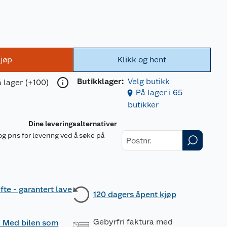
jøp
Klikk og hent
Butikklager:
Velg butikk
 lager (+100)
På lager i 65
butikker
Dine leveringsalternativer
og pris for levering ved å søke på
r
fte - garantert lave
120 dagers åpent kjøp
Gebyrfri faktura med
 - Med bilen som