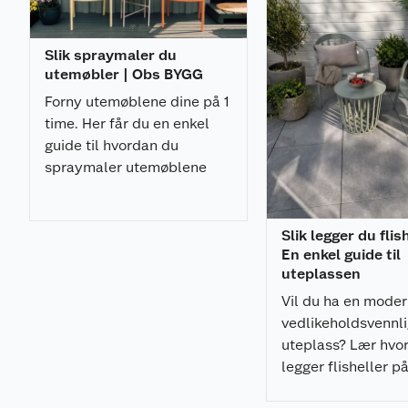
Slik spraymaler du
utemøbler | Obs BYGG
Forny utemøblene dine på 1
time. Her får du en enkel
guide til hvordan du
spraymaler utemøblene
med et profesjonelt
resultat.
Slik legger du flis
En enkel guide til
uteplassen
Vil du ha en mode
vedlikeholdsvennl
uteplass? Lær hvo
legger flisheller p
pidestaller enkelt,