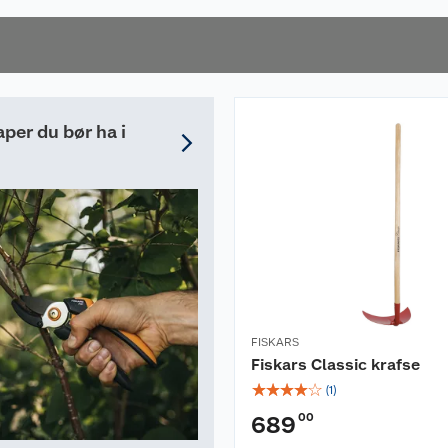
nelt
aper du bør ha i
FISKARS
Fiskars Classic krafse
☆
☆
☆
☆
☆
(
1
)
00
689