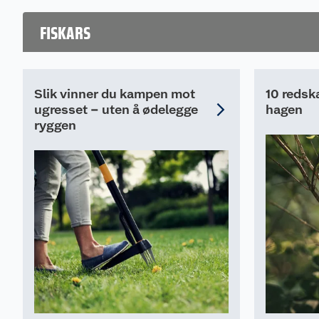
som gir et profesjo
resultat.
FISKARS
Slik vinner du kampen mot
10 redsk
ugresset – uten å ødelegge
hagen
ryggen