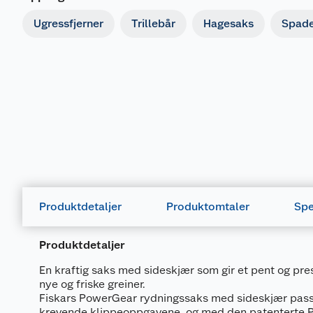
Ugressfjerner
Trillebår
Hagesaks
Spade
Produktdetaljer
Produktomtaler
Spe
Produktdetaljer
En kraftig saks med sideskjær som gir et pent og presi
nye og friske greiner.
Fiskars PowerGear rydningssaks med sideskjær passer
krevende klippeoppgavene, og med den patenterte