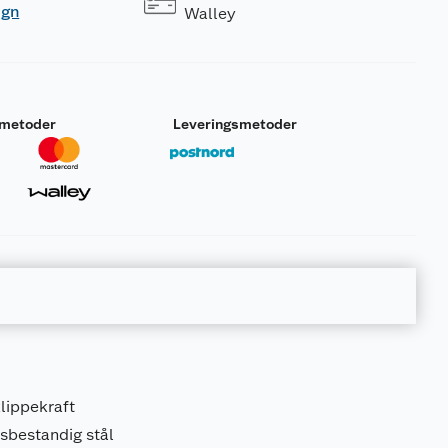
ogn
Walley
smetoder
Leveringsmetoder
lippekraft
nsbestandig stål