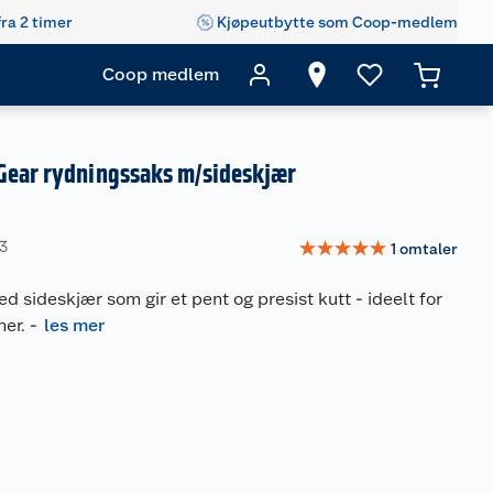
fra 2 timer
Kjøpeutbytte som Coop-medlem
Coop medlem
Gear rydningssaks m/sideskjær
☆
☆
☆
☆
☆
03
1
omtaler
ed sideskjær som gir et pent og presist kutt - ideelt for
ner.
-
les mer