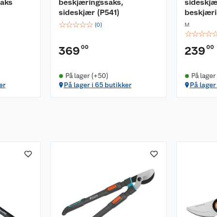
saks
beskjæringssaks,
sideskjæ
sideskjær (P541)
beskjær
☆
☆
☆
☆
☆
(
0
)
M
☆
☆
☆
☆
00
00
369
239
På lager (+50)
På lager
er
På lager i 65 butikker
På lager