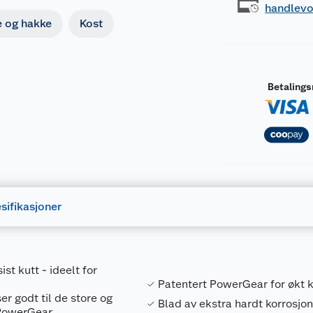
handlev
 og hakke
Kost
Betaling
sifikasjoner
st kutt - ideelt for
Patentert PowerGear for økt k
 godt til de store og
Blad av ekstra hardt korrosjo
 PowerGear