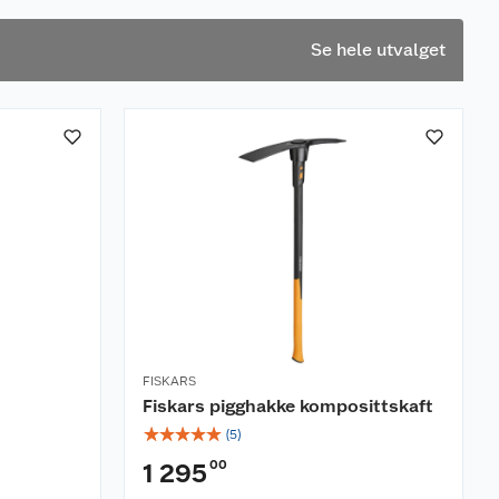
Se hele utvalget
FISKARS
Fiskars pigghakke komposittskaft
☆
☆
☆
☆
☆
(
5
)
00
1 295