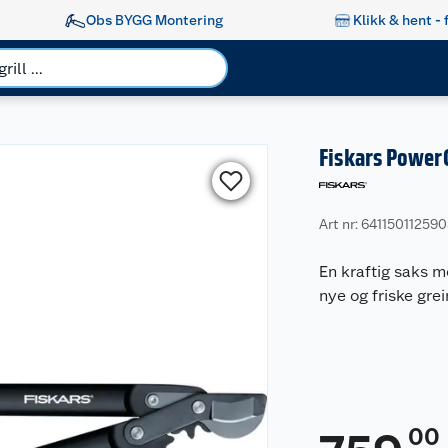
Obs BYGG Montering
Klikk & hent - 
Fiskars Power
Art nr: 64115011259
En kraftig saks m
nye og friske grei
00