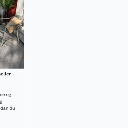
heller -
rne og
ig
rdan du
å
 raskt, og