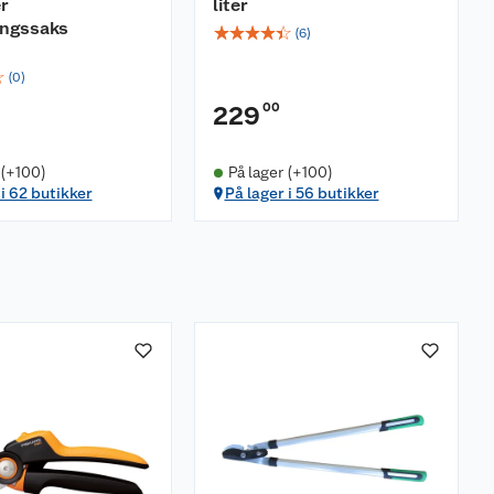
r
liter
ingssaks
☆
☆
☆
☆
☆
(
6
)
☆
(
0
)
00
229
 (+100)
På lager (+100)
 i 62 butikker
På lager i 56 butikker