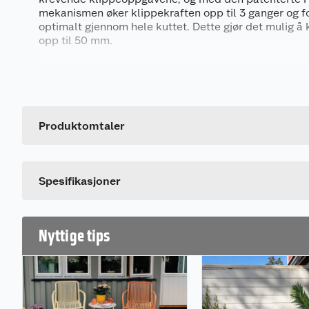
mekanismen øker klippekraften opp til 3 ganger og f
optimalt gjennom hele kuttet. Dette gjør det mulig å 
opp til 50 mm.
Saksen er meget lett, knvibladene er trukket med PTF
Generelt
og et soft-touch belegg på håndtaket gjør saksen me
med.
Artikkelnummer
Leverandørens artikkelnummer
Produktomtaler
Spesifikasjoner
Nyttige tips