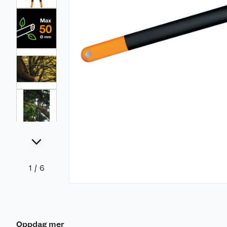
1
/
6
Oppdag mer