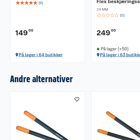
Flex beskjærings
☆
☆
☆
☆
☆
(
6
)
24 MM
☆
☆
☆
☆
☆
(
0
)
00
00
149
249
På lager (+50)
På lager i 64 butikker
På lager i 63 butikk
Andre alternativer