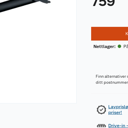
759
K
På
Nettlager
:
Finn alternativer 
ditt postnumme
Lavprislø
priser!
Drive-in