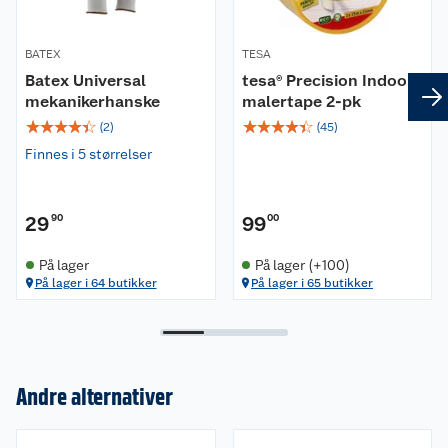
BATEX
TESA
Batex Universal
tesa® Precision Indoor
mekanikerhanske
malertape 2-pk
☆
☆
☆
☆
☆
☆
☆
☆
☆
☆
(
2
)
(
45
)
Finnes i 5 størrelser
29
90
99
00
På lager
På lager (+100)
På lager i 64 butikker
På lager i 65 butikker
Andre alternativer
Om oss