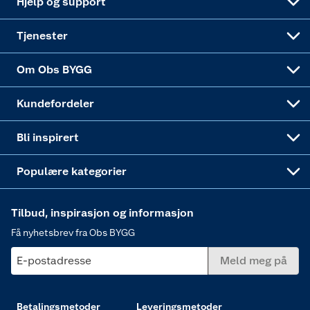
Hjelp og support
Alle tjenester
Virksomheten
Klikk og hent
DIY-prosjekter
Verktøy
Tjenester
Sponsorvirksomheten
Coop Bedriftskort
Hytte og beredskapsutstyr
Dører
Om Obs BYGG
Obs BYGG Montering
Gavetips
Vindu
Kundefordeler
Annonserte varer
Hjem, rengjøring og hvitevarer
Bli inspirert
Varme
Populære kategorier
Tilbud, inspirasjon og informasjon
Få nyhetsbrev fra Obs BYGG
E-postadresse
Meld meg på
Betalingsmetoder
Leveringsmetoder