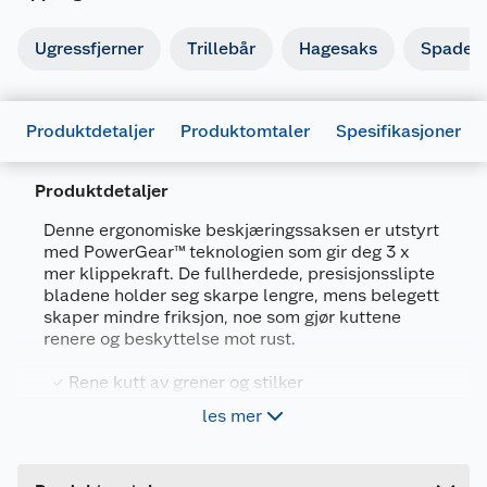
Ugressfjerner
Trillebår
Hagesaks
Spade o
Produktdetaljer
Produktomtaler
Spesifikasjoner
Produktdetaljer
Denne ergonomiske beskjæringssaksen er utstyrt
med PowerGear™ teknologien som gir deg 3 x
mer klippekraft. De fullherdede, presisjonsslipte
Generelt
bladene holder seg skarpe lengre, mens belegett
skaper mindre friksjon, noe som gjør kuttene
Artikkelnummer
6411501111234
renere og beskyttelse mot rust.
Leverandørens artikkelnummer
1057175
Rene kutt av grener og stilker
Forpakningsmål
SoftGrip
les mer
Bruttovekt
0.26 kg
Låsefunksjon
Høyde
22 cm
FiberComp matriale