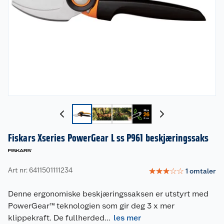
Fiskars Xseries PowerGear L ss P961 beskjæringssaks
Art nr: 6411501111234
☆
☆
☆
☆
☆
1
omtaler
Denne ergonomiske beskjæringssaksen er utstyrt med
PowerGear™ teknologien som gir deg 3 x mer
klippekraft. De fullherded
...
les mer