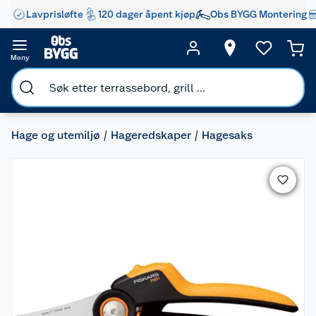
Lavprisløfte
120 dager åpent kjøp
Obs BYGG Montering
Meny
Hage og utemiljø
Hageredskaper
Hagesaks