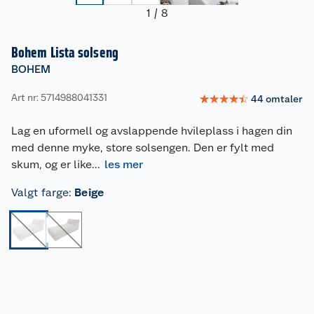
1
/
8
Bohem Lista solseng
BOHEM
Art nr: 5714988041331
☆
☆
☆
☆
☆
44
omtaler
Lag en uformell og avslappende hvileplass i hagen din
med denne myke, store solsengen. Den er fylt med
skum, og er like
...
les mer
Valgt farge
:
Beige