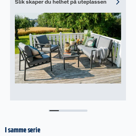
Slik skaper du helhet på uteplassen
sofa/hjørnesofa i samme gode kvalitet.
Produktegenskaper
* Terkket er vannfast - denne kan stå ute ved
regn, og stoffet tørker fort
* Suveren komfort, veldig behagelig å ligge på -
fylt med skum
Materiale
Fyll: skum, mellom 28-35 kg/m3
Stoff: 240 gram Olefin
Med TPU plastbelegg på innsiden – vanntett
Anti-UV (1000 timer) - forhindrer bleking av
solen
Mål
* Bredde (cm): 90
* Dybde (cm): 195
* Høyde (cm): 72
I samme serie
* Sittehøyde (cm): 34