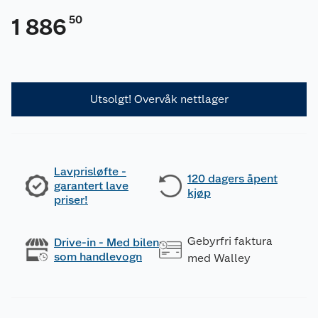
50
1 886
Utsolgt! Overvåk nettlager
Lavprisløfte -
120 dagers åpent
garantert lave
kjøp
priser!
Gebyrfri faktura
Drive-in - Med bilen
som handlevogn
med Walley