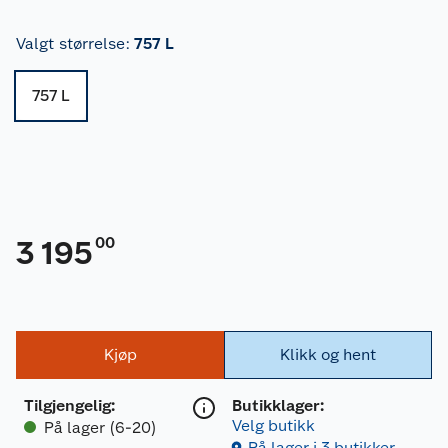
Valgt størrelse
:
757 L
757 L
00
3 195
Kjøp
Klikk og hent
Tilgjengelig
:
Butikklager:
Velg butikk
På lager (6-20)
På lager i 3 butikker