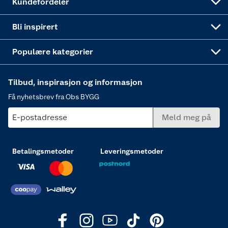
Kundefordeler
Annonserte varer
Hjem, rengjøring og hvitevarer
Bli inspirert
Varme
Populære kategorier
Tilbud, inspirasjon og informasjon
Få nyhetsbrev fra Obs BYGG
E-postadresse
Meld meg på
Betalingsmetoder
Leveringsmetoder