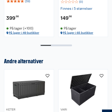
☆
☆
☆
☆
☆
☆
☆
☆
☆
☆
(
39
)
(
0
)
cm,
Finnes i 5 størrelser
Cortina putekasse 757 liter (LxDxH) 151,7x72,5x90
cm.
399
00
149
00
På lager (+100)
På lager
På lager i 49 butikker
På lager i 65 butikker
Andre alternativer
Om oss
Kundeservice
Nyheter
Butikker
Våre merkevarer
Kontakt oss
Våre kjeder
KETER
VARI