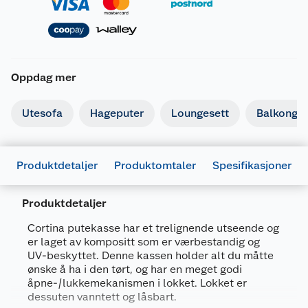
Oppdag mer
Utesofa
Hageputer
Loungesett
Balkongm
Produktdetaljer
Produktomtaler
Spesifikasjoner
Produktdetaljer
Cortina putekasse har et trelignende utseende og
er laget av kompositt som er værbestandig og
Generelt
UV-beskyttet. Denne kassen holder alt du måtte
Artikkelnummer
7290112637611
ønske å ha i den tørt, og har en meget godi
åpne-/lukkemekanismen i lokket. Lokket er
Leverandørens artikkelnummer
259016
dessuten vanntett og låsbart.